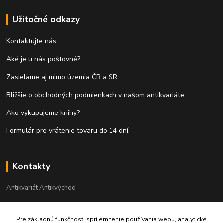
Užitočné odkazy
Kontaktujte nás.
Aké je u nás poštovné?
Zasielame aj mimo územia ČR a SR.
Bližšie o obchodných podmienkach v našom antikvariáte.
Ako vykupujeme knihy?
Formulár pre vrátenie tovaru do 14 dní.
Kontakty
Antikvariát Antikvýchod
+421 911 881 967
Pre základnú funkčnosť, spríjemnenie používania webu, analytické