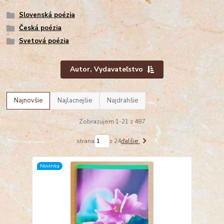
Slovenská poézia
Česká poézia
Svetová poézia
Autor, Vydavateľstvo
Najnovšie
Najlacnejšie
Najdrahšie
Zobrazujem 1-21 z 487
strana
z 24
ďalšie
Novinka