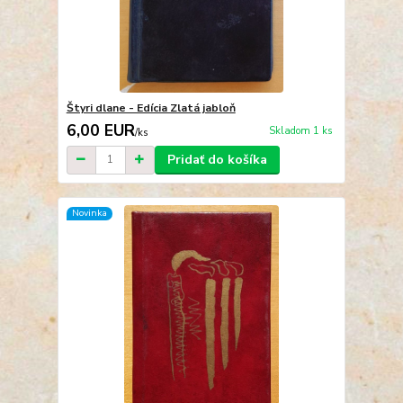
Štyri dlane - Edícia Zlatá jabloň
6,00 EUR
Skladom 1 ks
/
ks
Pridať do košíka
Novinka