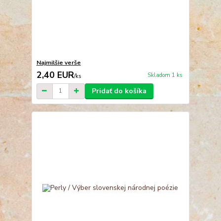
Najmilšie verše
2,40 EUR
Skladom 1 ks
/
ks
Pridať do košíka