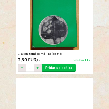
... a jen země je má - Edícia Máj
2,50 EUR
Skladom 1 ks
/
ks
Pridať do košíka