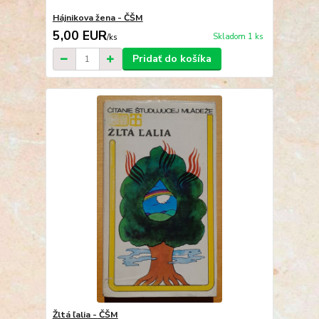
Hájnikova žena - ČŠM
5,00 EUR
Skladom 1 ks
/
ks
Pridať do košíka
Žltá ľalia - ČŠM