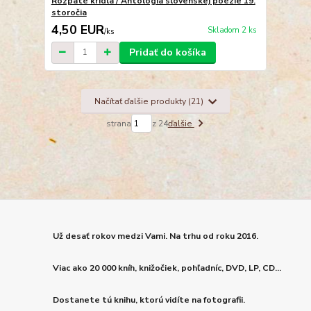
Rozpäté krídla / Antológia slovenskej poézie 19.
storočia
4,50 EUR
Skladom 2 ks
/
ks
Pridať do košíka
Načítať ďalšie produkty (21)
strana
z 24
ďalšie
Už desať rokov medzi Vami. Na trhu od roku 2016.
Viac ako 20 000 kníh, knižočiek, pohľadníc, DVD, LP, CD...
Dostanete tú knihu, ktorú vidíte na fotografii.