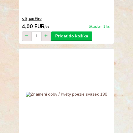
Víš, jak žít?
4,00 EUR
Skladom 1 ks
/
ks
Pridať do košíka