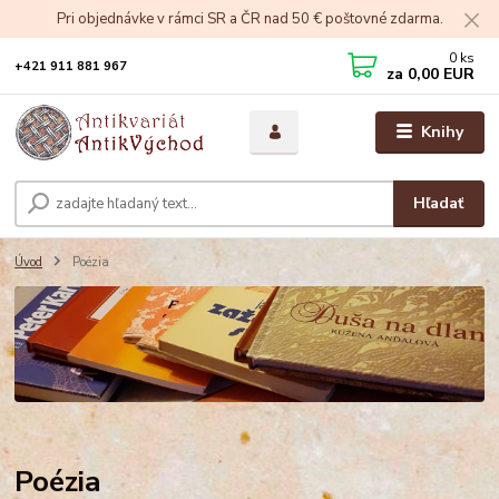
Pri objednávke v rámci SR a ČR nad 50 € poštovné zdarma.
0
ks
+421 911 881 967
za
0,00 EUR
Knihy
Hľadať
Úvod
Poézia
Poézia