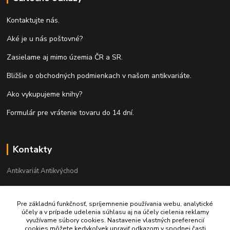
Kontaktujte nás.
Aké je u nás poštovné?
Zasielame aj mimo územia ČR a SR.
Bližšie o obchodných podmienkach v našom antikvariáte.
Ako vykupujeme knihy?
Formulár pre vrátenie tovaru do 14 dní.
Kontakty
Antikvariát Antikvýchod
+421 911 881 967
Pre základnú funkčnosť, spríjemnenie používania webu, analytické
účely a v prípade udelenia súhlasu aj na účely cielenia reklamy
antikvariat@antikvychod.sk
využívame súbory cookies. Nastavenie vlastných preferencií
cookies môžete kedykoľvek upraviť odkazom v spodnej časti