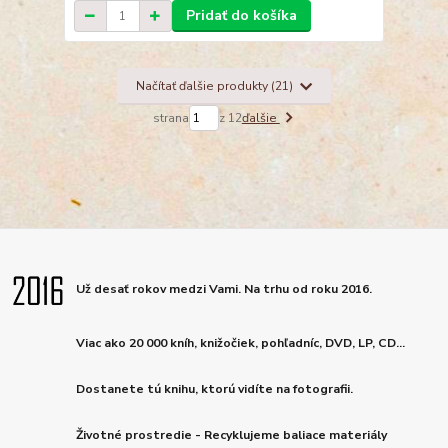
Pridať do košíka
Načítať ďalšie produkty (21)
strana
z 12
ďalšie
Už desať rokov medzi Vami. Na trhu od roku 2016.
Viac ako 20 000 kníh, knižočiek, pohľadníc, DVD, LP, CD...
Dostanete tú knihu, ktorú vidíte na fotografii.
Životné prostredie - Recyklujeme baliace materiály