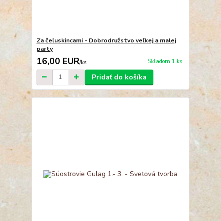
Za čeľuskincami - Dobrodružstvo veľkej a malej
party
16,00 EUR
Skladom 1 ks
/
ks
Pridať do košíka