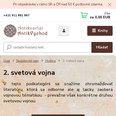
Pri objednávke v rámci SR a ČR nad 50 € poštovné zdarma.
0
ks
+421 911 881 967
za
0,00 EUR
Knihy
Hľadať
Úvod
Spoločenské vedy
História
2. svetová vojna
2. svetová vojna
V tejto podkategórii sa snažíme zhromažďovať
literatúru, ktorá sa odborne ale aj laicky zaoberá
vojnovou tématikou - prevažne však konkrétne druhou
svetovou vojnou.