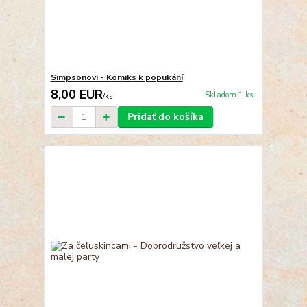
Simpsonovi - Komiks k popukání
8,00 EUR
Skladom 1 ks
/
ks
Pridať do košíka