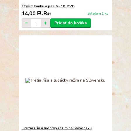
Čtyři z tanku a pes 6.- 10. DVD
14,00 EUR
Skladom 1 ks
/
ks
Pridať do košíka
Tretia ríša a ľudácky režim na Slovensku