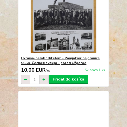
Ukraina-osloboditeľam - Pamjatnik na granice
SSSR-Čechoslovakija - gorod Užgorod
10,00 EUR
Skladom 1 ks
/
ks
Pridať do košíka