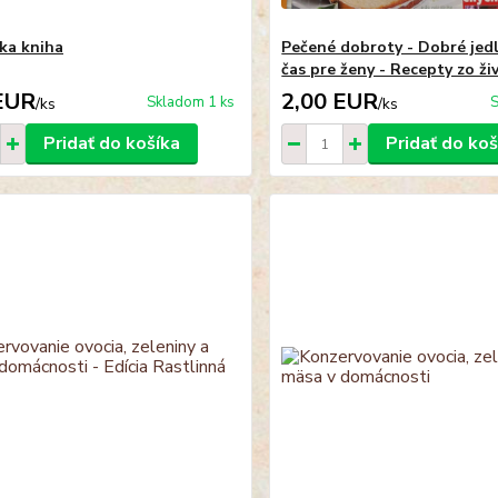
ka kniha
Pečené dobroty - Dobré jed
čas pre ženy - Recepty zo ži
EUR
2,00 EUR
Skladom 1 ks
S
/
ks
/
ks
Pridať do košíka
Pridať do koš