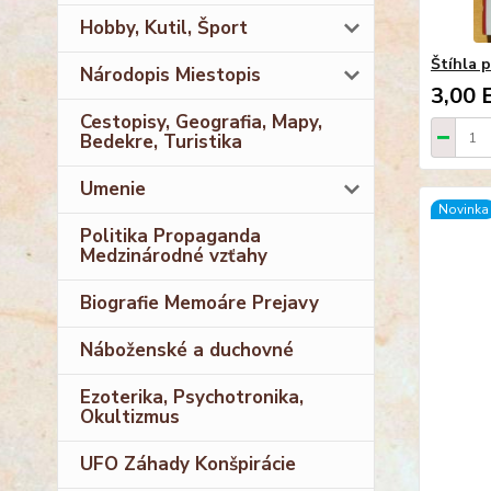
Hobby, Kutil, Šport
Štíhla 
Národopis Miestopis
3,00 
Cestopisy, Geografia, Mapy,
Bedekre, Turistika
Umenie
Novinka
Politika Propaganda
Medzinárodné vzťahy
Biografie Memoáre Prejavy
Náboženské a duchovné
Ezoterika, Psychotronika,
Okultizmus
UFO Záhady Konšpirácie