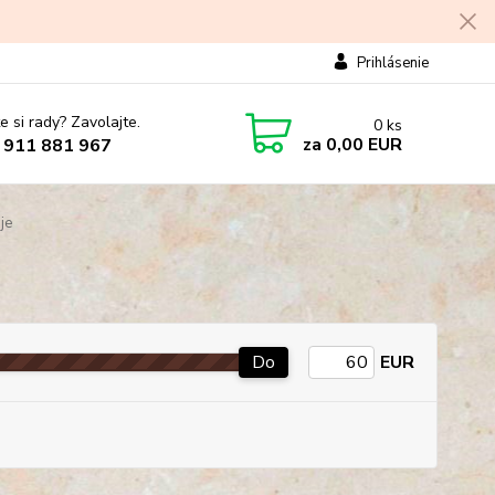
Prihlásenie
e si rady? Zavolajte.
0
ks
za
0,00 EUR
 911 881 967
je
Do
EUR