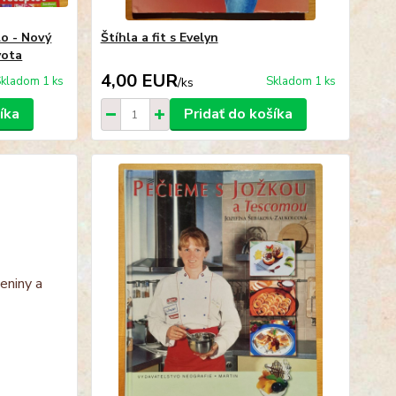
lo - Nový
Štíhla a fit s Evelyn
vota
4,00 EUR
kladom 1 ks
Skladom 1 ks
/
ks
íka
Pridať do košíka