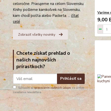
celoročne. Pracujeme na celom Slovensku.
Knihy pošleme kamkoľvek na Slovensku,
Varíme 
kam chodí pošta alebo Packeta. ...
čítať
9,00 
celé
Zobraziť všetky novinky
Chcete získať prehľad o
našich najnovších
prírastkoch?
Prihlásiť sa
Súhlasím so
spracovaním osobných údajov
za účelom
zasielania newslettera.