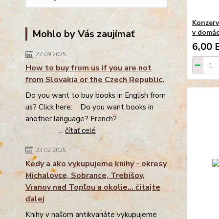
Konzerv
Mohlo by Vás zaujímať
v domác
6,00 
27.09.2025
How to buy from us if you are not
from Slovakia or the Czech Republic.
Do you want to buy books in English from
us? Click here: Do you want books in
another language? French?
...
čítať celé
23.02.2025
Kedy a ako vykupujeme knihy - okresy
Michalovce, Sobrance, Trebišov,
Vranov nad Topľou a okolie... čítajte
ďalej
Knihy v našom antikvariáte vykupujeme