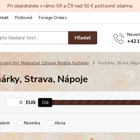
Pri objednávke v rámci SR a ČR nad 50 € poštovné zdarma.
ntakt
Poštovné
Foreign Orders
Neviet
Hľadať
+421
ivotný štýl, Motivačné, Zdravie, Rodina, Kuchárky
Kuchárky, Strava, Nápo
árky, Strava, Nápoje
EUR
Od
adom
Novinka
Akcia