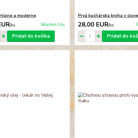
vtipne a moderne
Prvá kuchárska kniha v slove
EUR
28,00 EUR
Skladom 1 ks
S
/
ks
/
ks
Pridať do košíka
Pridať do koš