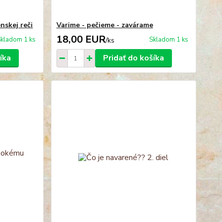
nskej reči
Varime - pečieme - zavárame
18,00 EUR
kladom 1 ks
Skladom 1 ks
/
ks
íka
Pridať do košíka