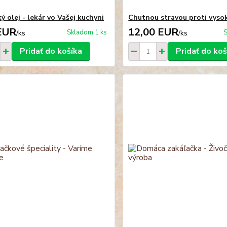
 olej - lekár vo Vašej kuchyni
Chutnou stravou proti vyso
EUR
12,00 EUR
Skladom 1 ks
S
/
ks
/
ks
Pridať do košíka
Pridať do koš