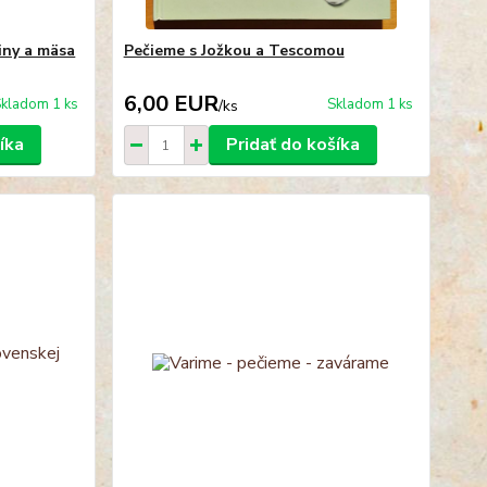
iny a mäsa
Pečieme s Jožkou a Tescomou
6,00 EUR
kladom 1 ks
Skladom 1 ks
/
ks
íka
Pridať do košíka