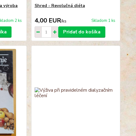
na výroba
Shred - Revolučná diéta
4,00 EUR
kladom 2 ks
Skladom 1 ks
/
ks
íka
Pridať do košíka