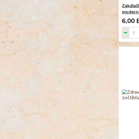
Zakáľač
modern
6,00 