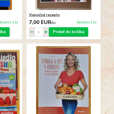
Vianočné recepty
7,00 EUR
kladom 1 ks
Skladom 1 ks
/
ks
íka
Pridať do košíka