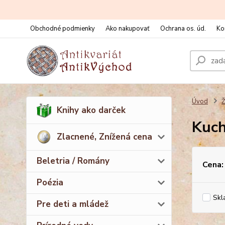
Obchodné podmienky
Ako nakupovať
Ochrana os. úd.
Ko
Úvod
Ž
Knihy ako darček
Kuch
Zlacnené, Znížená cena
Beletria / Romány
Cena:
Poézia
Skl
Pre deti a mládež