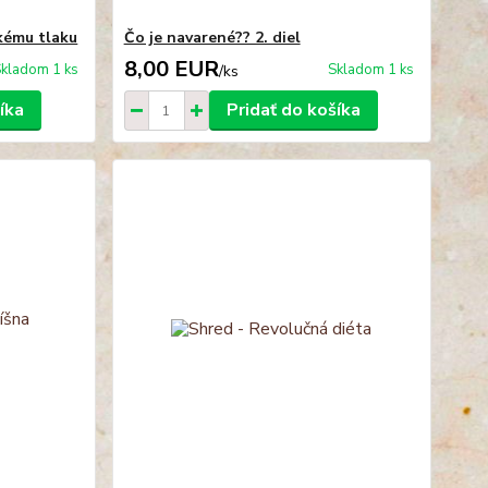
kému tlaku
Čo je navarené?? 2. diel
8,00 EUR
kladom 1 ks
Skladom 1 ks
/
ks
íka
Pridať do košíka