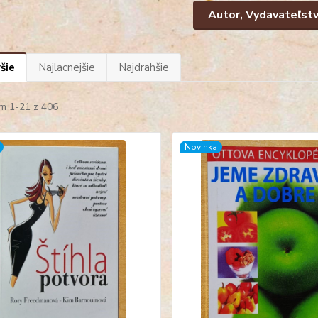
Autor, Vydavateľst
šie
Najlacnejšie
Najdrahšie
m 1-21 z 406
Novinka