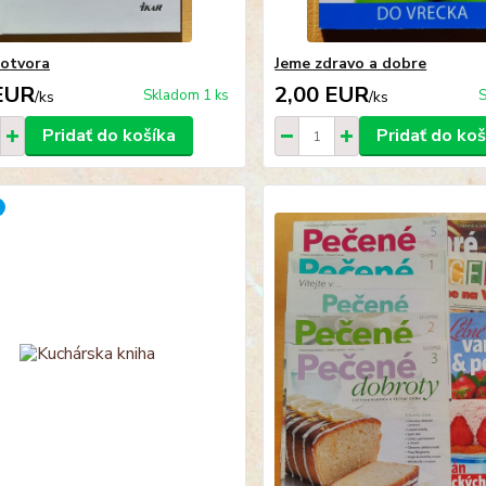
potvora
Jeme zdravo a dobre
EUR
2,00 EUR
Skladom 1 ks
S
/
ks
/
ks
Pridať do košíka
Pridať do koš