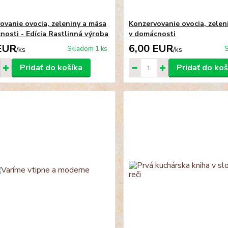
ovanie ovocia, zeleniny a mäsa
Konzervovanie ovocia, zelen
nosti - Edícia Rastlinná výroba
v domácnosti
EUR
6,00 EUR
Skladom 1 ks
S
/
ks
/
ks
Pridať do košíka
Pridať do koš