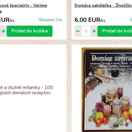
kové špeciality - Varíme
Domáca zakáľačka - Živočíš
e
EUR
6,00 EUR
Skladom 2 ks
S
/
ks
/
ks
Pridať do košíka
Pridať do koš