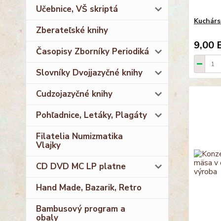
Učebnice, VŠ skriptá
Kuchárs
Zberateľské knihy
9,00 
Časopisy Zborníky Periodiká
Slovníky Dvojjazyčné knihy
Cudzojazyčné knihy
Pohľadnice, Letáky, Plagáty
Filatelia Numizmatika
Vlajky
CD DVD MC LP platne
Hand Made, Bazarik, Retro
Bambusový program a
obaly