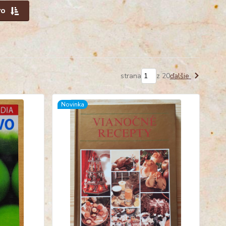
vo
strana
z 20
ďalšie
Novinka