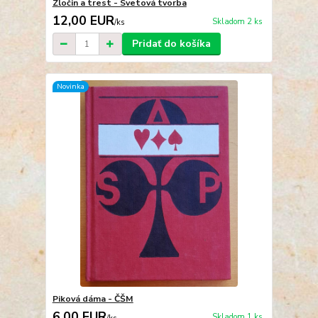
Zločin a trest - Svetová tvorba
12,00 EUR
Skladom 2 ks
/
ks
Pridať do košíka
Novinka
Piková dáma - ČŠM
6,00 EUR
Skladom 1 ks