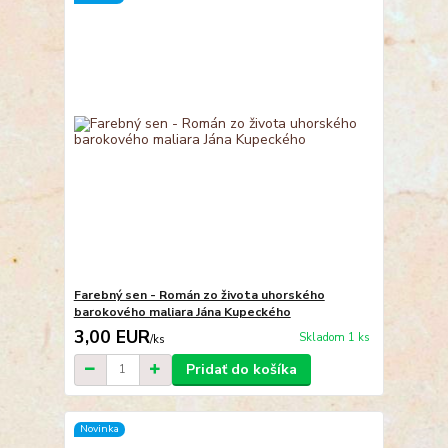
Farebný sen - Román zo života uhorského
barokového maliara Jána Kupeckého
3,00 EUR
Skladom 1 ks
/
ks
Pridať do košíka
Novinka