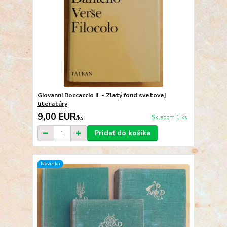
Giovanni Boccaccio II. - Zlatý fond svetovej
literatúry
9,00 EUR
Skladom 1 ks
/
ks
Pridať do košíka
Novinka