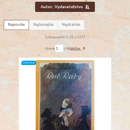
Autor, Vydavateľstvo
Najnovšie
Najlacnejšie
Najdrahšie
Zobrazujem 1-21 z 1377
strana
z 66
ďalšie
Novinka