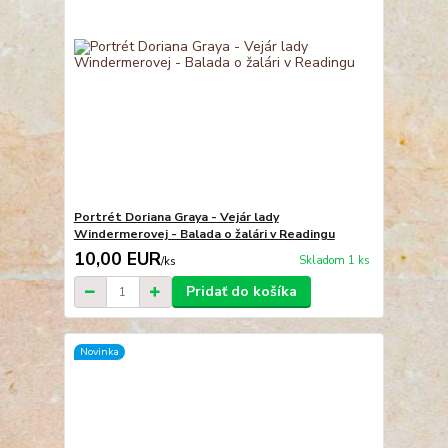
Portrét Doriana Graya - Vejár lady
Windermerovej - Balada o žalári v Readingu
10,00 EUR
Skladom 1 ks
/
ks
Pridať do košíka
Novinka