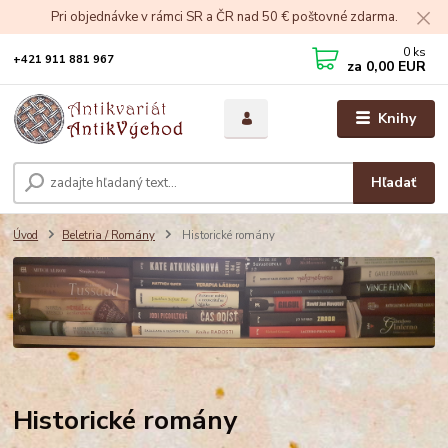
Pri objednávke v rámci SR a ČR nad 50 € poštovné zdarma.
0
ks
+421 911 881 967
za
0,00 EUR
Knihy
Hľadať
Úvod
Beletria / Romány
Historické romány
Historické romány