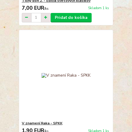
Tichý don 2. - Edícia svetových klasikov
7,00 EUR
Skladom 1 ks
/
ks
Pridať do košíka
V znamení Raka - SPKK
1,90 EUR
Skladom 1 ks
/
ks