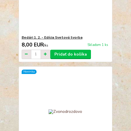
Bedári 1. 2. - Edícia Svetová tvorba
8,00 EUR
Skladom 1 ks
/
ks
Pridať do košíka
Novinka