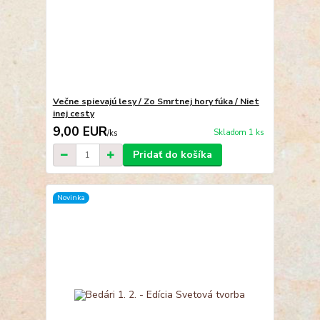
Večne spievajú lesy / Zo Smrtnej hory fúka / Niet
inej cesty
9,00 EUR
Skladom 1 ks
/
ks
Pridať do košíka
Novinka