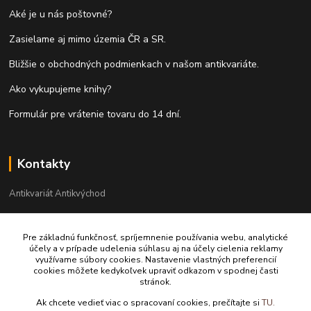
Aké je u nás poštovné?
Zasielame aj mimo územia ČR a SR.
Bližšie o obchodných podmienkach v našom antikvariáte.
Ako vykupujeme knihy?
Formulár pre vrátenie tovaru do 14 dní.
Kontakty
Antikvariát Antikvýchod
+421 911 881 967
Pre základnú funkčnosť, spríjemnenie používania webu, analytické
účely a v prípade udelenia súhlasu aj na účely cielenia reklamy
antikvariat@antikvychod.sk
využívame súbory cookies. Nastavenie vlastných preferencií
cookies môžete kedykoľvek upraviť odkazom v spodnej časti
stránok.
Ak chcete vedieť viac o spracovaní cookies, prečítajte si
TU.