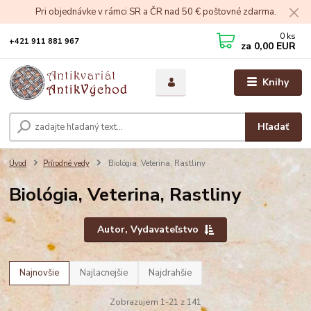
Pri objednávke v rámci SR a ČR nad 50 € poštovné zdarma.
0
ks
+421 911 881 967
za
0,00 EUR
Knihy
Hľadať
Úvod
Prírodné vedy
Biológia, Veterina, Rastliny
Biológia, Veterina, Rastliny
Autor, Vydavateľstvo
Najnovšie
Najlacnejšie
Najdrahšie
Zobrazujem 1-21 z 141