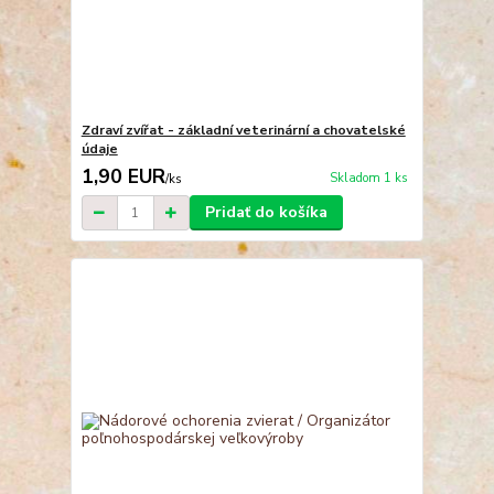
Zdraví zvířat - základní veterinární a chovatelské
údaje
1,90 EUR
Skladom 1 ks
/
ks
Pridať do košíka