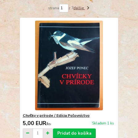
strana
z 7
ďalšie
Chvíľky v prírode / Edícia Poľovníctvo
5,00 EUR
Skladom 1 ks
/
ks
Pridať do košíka