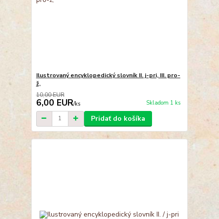
Ilustrovaný encyklopedický slovník II. j-pri, III. pro-
ž,
10,00 EUR
6,00 EUR
Skladom 1 ks
/
ks
Pridať do košíka