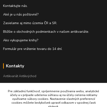
Kontaktujte nás.
Aké je u nás poštovné?
Zasielame aj mimo územia ČR a SR.
Bližšie o obchodných podmienkach v našom antikvariáte.
Ako vykupujeme knihy?
Formulár pre vrátenie tovaru do 14 dní.
Kontakty
Antikvariát Antikvýchod
+421 911 881 967
Pre základnú funkčnosť, spríjemnenie používania webu, analytické
účely a v prípade udelenia súhlasu aj na účely cielenia reklamy
antikvariat@antikvychod.sk
využívame súbory cookies. Nastavenie vlastných preferencií
cookies môžete kedykoľvek upraviť odkazom v spodnej časti
stránok.