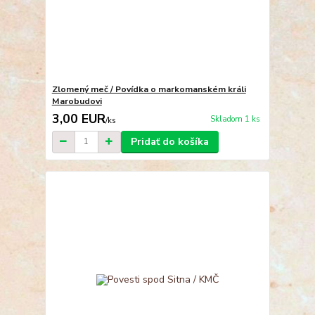
Zlomený meč / Povídka o markomanském králi
Marobudovi
3,00 EUR
Skladom 1 ks
/
ks
Pridať do košíka