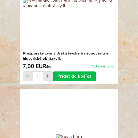
Prešporský zvon / Bratislavské báje, povesti a
historické obrázky II.
7,00 EUR
Skladom 2 ks
/
ks
Pridať do košíka