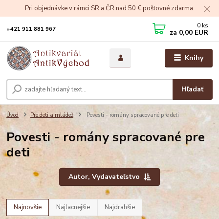
Pri objednávke v rámci SR a ČR nad 50 € poštovné zdarma.
0
ks
+421 911 881 967
za
0,00 EUR
Knihy
Hľadať
Úvod
Pre deti a mládež
Povesti - romány spracované pre deti
Povesti - romány spracované pre
deti
Autor, Vydavateľstvo
Najnovšie
Najlacnejšie
Najdrahšie