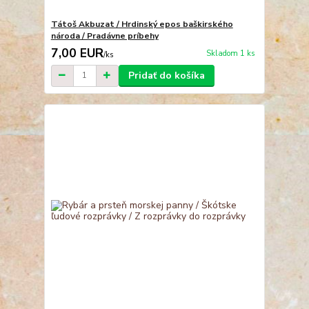
Tátoš Akbuzat / Hrdinský epos baškirského
národa / Pradávne príbehy
7,00 EUR
Skladom 1 ks
/
ks
Pridať do košíka