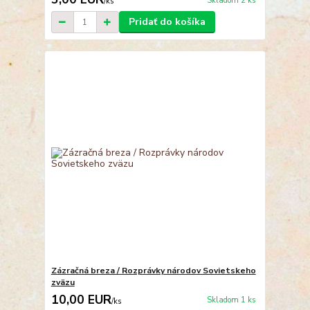
Skladom 2 ks
/
ks
Pridať do košíka
Zázračná breza / Rozprávky národov Sovietskeho
zväzu
10,00 EUR
Skladom 1 ks
/
ks