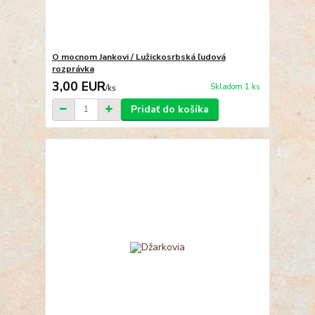
O mocnom Jankovi / Lužickosrbská ľudová
rozprávka
3,00 EUR
Skladom 1 ks
/
ks
Pridať do košíka