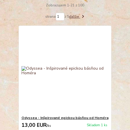
Zobrazujem 1-21 z 100
strana
z 5
ďalšie
Odyssea - Inšpirované epickou básňou od Homéra
13,00 EUR
Skladom 1 ks
/
ks