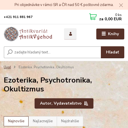
Pri objednávke v rámci SR a ČR nad 50 € poštovné zdarma.
0
ks
+421 911 881 967
za
0,00 EUR
Knihy
Hľadať
Úvod
Ezoterika, Psychotronika, Okultizmus
Ezoterika, Psychotronika,
Okultizmus
Autor, Vydavateľstvo
Najnovšie
Najlacnejšie
Najdrahšie