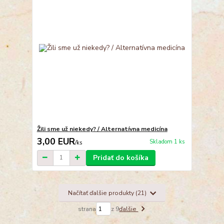
Žili sme už niekedy? / Alternatívna medicína
3,00 EUR
Skladom 1 ks
/
ks
Pridať do košíka
Načítať ďalšie produkty (21)
strana
z 9
ďalšie