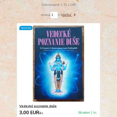
Zobrazujem 1-21 z 180
strana
z 9
ďalšie
Novinka
Vedecké poznanie duše
3,00 EUR
Skladom 1 ks
/
ks