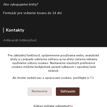
Ako vykupujeme knihy?
Formulár pre vrátenie tovaru do 14 dní.
Kontakty
Antikvariát Antikvýchod
+421 911 881 967
Pre základnú funkčnosť, spríjemnenie používania webu, analytické
účely a v prípade udelenia súhlasu aj na účely cielenia reklamy
antikvariat@antikvychod.sk
využívame súbory cookies. Nastavenie vlastných preferencií
cookies môžete kedykoľvek upraviť odkazom v spodnej časti
stránok.
Ak chcete vedieť viac o spracovaní cookies, prečítajte si
TU.
Súhlasím
Nastavenia
Upravit sběr cookies.
Súhlas môžete odmietnuť
tu
.