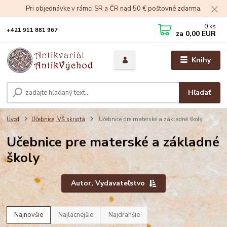
Pri objednávke v rámci SR a ČR nad 50 € poštovné zdarma.
0
ks
+421 911 881 967
za
0,00 EUR
Knihy
Hľadať
Úvod
Učebnice, VŠ skriptá
Učebnice pre materské a základné školy
Učebnice pre materské a základné
školy
Autor, Vydavateľstvo
Najnovšie
Najlacnejšie
Najdrahšie