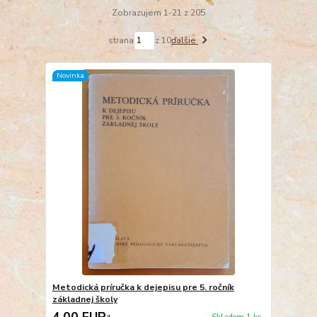
Zobrazujem 1-21 z 205
strana
z 10
ďalšie
Novinka
Metodická príručka k dejepisu pre 5. ročník
základnej školy
4,00 EUR