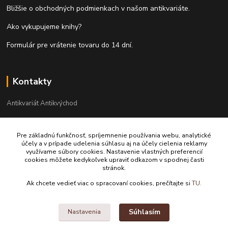
Bližšie o obchodných podmienkach v našom antikvariáte.
Ako vykupujeme knihy?
Formulár pre vrátenie tovaru do 14 dní.
Kontakty
Antikvariát Antikvýchod
+421 911 881 967
Pre základnú funkčnosť, spríjemnenie používania webu, analytické
účely a v prípade udelenia súhlasu aj na účely cielenia reklamy
antikvariat@antikvychod.sk
využívame súbory cookies. Nastavenie vlastných preferencií
cookies môžete kedykoľvek upraviť odkazom v spodnej časti
stránok.
Ak chcete vedieť viac o spracovaní cookies, prečítajte si
TU.
Súhlasím
Nastavenia
Upravit sběr cookies.