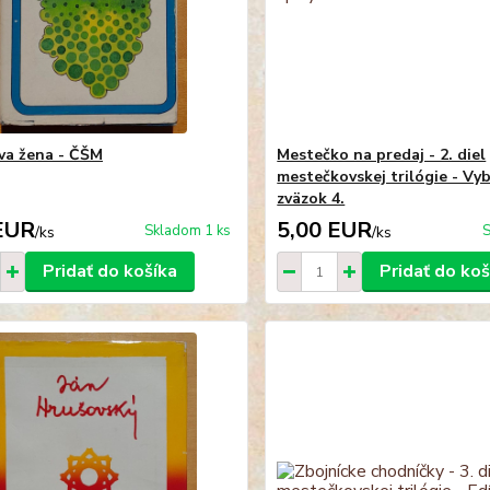
va žena - ČŠM
Mestečko na predaj - 2. diel
mestečkovskej trilógie - Vy
zväzok 4.
EUR
5,00 EUR
Skladom 1 ks
S
/
ks
/
ks
Pridať do košíka
Pridať do koš