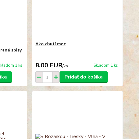
Ako chutí moc
brané spisy
8,00 EUR
kladom 1 ks
Skladom 1 ks
/
ks
íka
Pridať do košíka