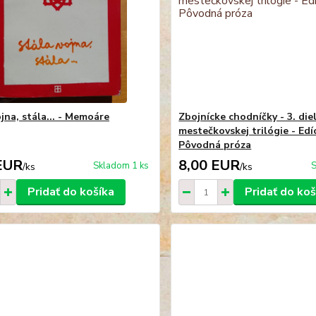
jna, stála... - Memoáre
Zbojnícke chodníčky - 3. die
mestečkovskej trilógie - Edí
Pôvodná próza
EUR
8,00 EUR
Skladom 1 ks
S
/
ks
/
ks
Pridať do košíka
Pridať do koš