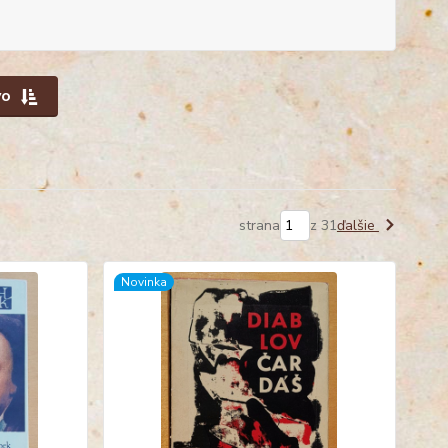
vo
strana
z 31
ďalšie
Novinka