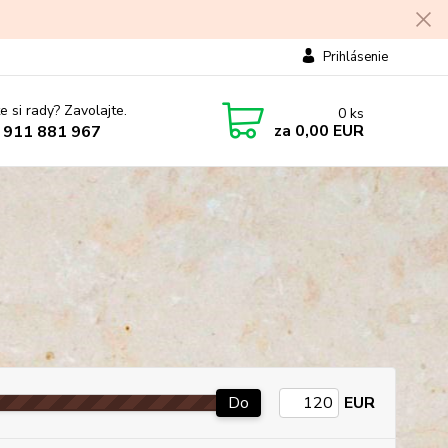
Prihlásenie
e si rady? Zavolajte.
0
ks
za
0,00 EUR
 911 881 967
Do
EUR