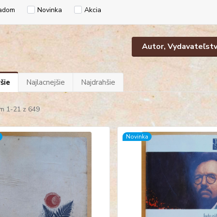
adom
Novinka
Akcia
Autor, Vydavateľst
šie
Najlacnejšie
Najdrahšie
m 1-21 z 649
Novinka