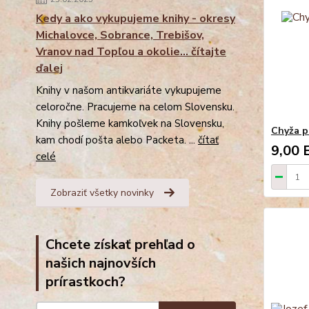
Kedy a ako vykupujeme knihy - okresy
Michalovce, Sobrance, Trebišov,
Vranov nad Topľou a okolie... čítajte
ďalej
Knihy v našom antikvariáte vykupujeme
celoročne. Pracujeme na celom Slovensku.
Knihy pošleme kamkoľvek na Slovensku,
Chyža p
kam chodí pošta alebo Packeta. ...
čítať
9,00 
celé
Zobraziť všetky novinky
Chcete získať prehľad o
našich najnovších
prírastkoch?