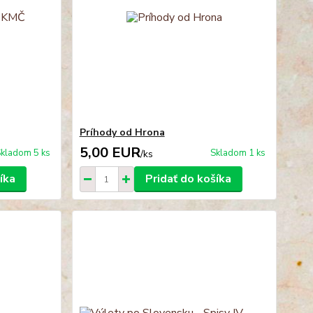
Príhody od Hrona
5,00 EUR
kladom 5 ks
Skladom 1 ks
/
ks
íka
Pridať do košíka