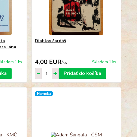
ota
Diablov čardáš
ara Jána
4,00 EUR
kladom 1 ks
Skladom 1 ks
/
ks
íka
Pridať do košíka
Novinka