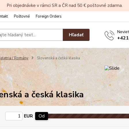
Pri objednávke v rámci SR a ČR nad 50 € poštovné zdarma.
ntakt
Poštovné
Foreign Orders
Neviet
Hľadať
+421
eletria / Romány
Slovenská a česká klasika
enská a česká klasika
EUR
Od