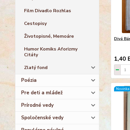
Film Divadlo Rozhlas
Cestopisy
Životopisné, Memoáre
Divá Bá
Humor Komiks Aforizmy
Citáty
1,40 
Zlatý fond
Poézia
Novinka
Pre deti a mládež
Prírodné vedy
Spoločenské vedy