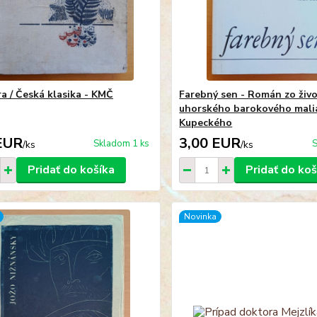
ra / Česká klasika - KMČ
Farebný sen - Román zo živ
uhorského barokového mali
Kupeckého
EUR
3,00 EUR
Skladom 1 ks
S
/
ks
/
ks
Pridať do košíka
Pridať do koš
Novinka