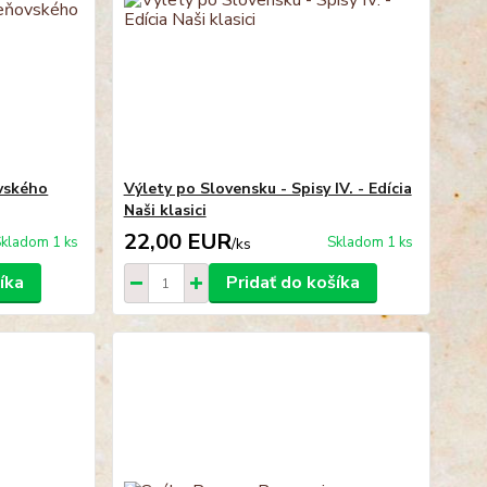
vského
Výlety po Slovensku - Spisy IV. - Edícia
Naši klasici
22,00 EUR
kladom 1 ks
Skladom 1 ks
/
ks
íka
Pridať do košíka