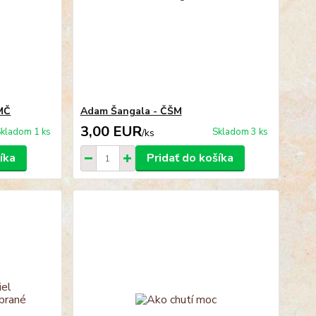
KMČ
Adam Šangala - ČŠM
3,00 EUR
kladom 1 ks
Skladom 3 ks
/
ks
íka
Pridať do košíka