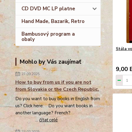
CD DVD MC LP platne
Hand Made, Bazarik, Retro
Bambusový program a
obaly
Stála vo
Mohlo by Vás zaujímať
9,00 
27.09.2025
How to buy from us if you are not
from Slovakia or the Czech Republic.
Do you want to buy books in English from
us? Click here: Do you want books in
another language? French?
...
čítať celé
23.02.2025