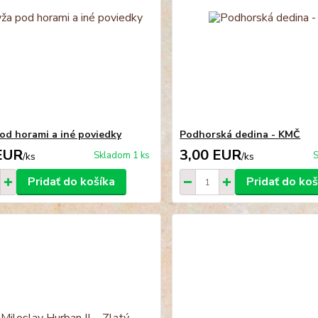
od horami a iné poviedky
Podhorská dedina - KMČ
EUR
3,00 EUR
Skladom 1 ks
S
/
ks
/
ks
Pridať do košíka
Pridať do koš