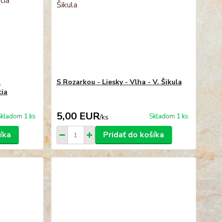
l
S Rozarkou - Liesky - Vlha - V. Šikula
cia
5,00 EUR
kladom 1 ks
Skladom 1 ks
/
ks
íka
Pridať do košíka