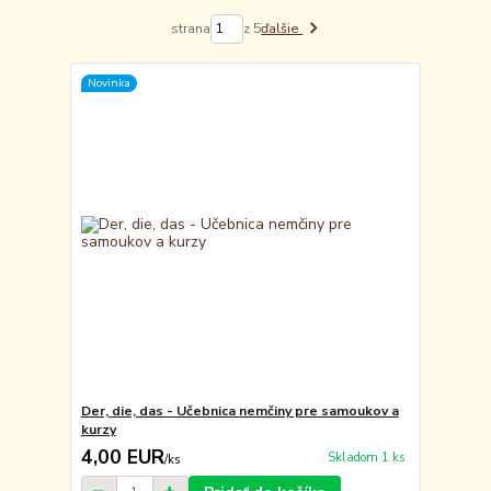
strana
z 5
ďalšie
Novinka
Der, die, das - Učebnica nemčiny pre samoukov a
kurzy
4,00 EUR
Skladom 1 ks
/
ks