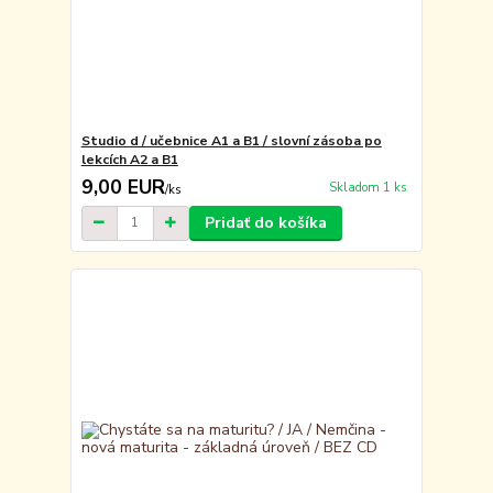
Studio d / učebnice A1 a B1 / slovní zásoba po
lekcích A2 a B1
9,00 EUR
Skladom 1 ks
/
ks
Pridať do košíka