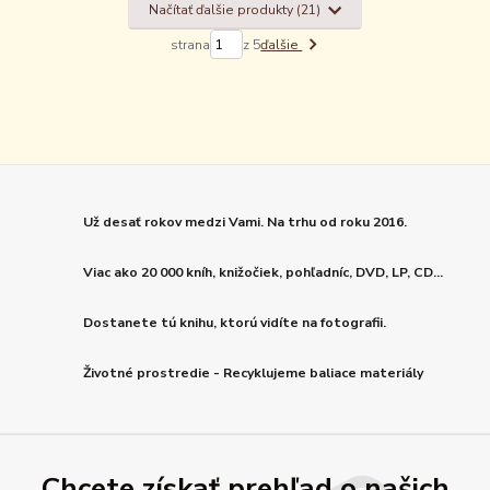
Načítať ďalšie produkty (21)
strana
z 5
ďalšie
Už desať rokov medzi Vami. Na trhu od roku 2016.
Viac ako 20 000 kníh, knižočiek, pohľadníc, DVD, LP, CD...
Dostanete tú knihu, ktorú vidíte na fotografii.
Životné prostredie - Recyklujeme baliace materiály
Chcete získať prehľad o našich