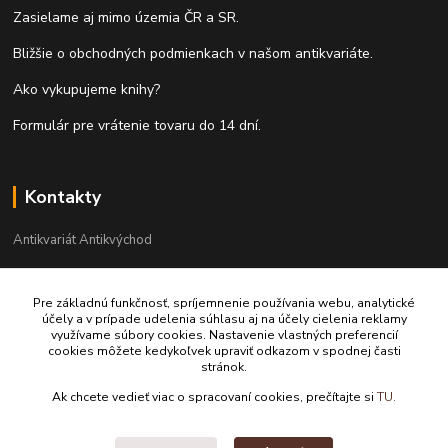
Zasielame aj mimo územia ČR a SR.
Bližšie o obchodných podmienkach v našom antikvariáte.
Ako vykupujeme knihy?
Formulár pre vrátenie tovaru do 14 dní.
Kontakty
Antikvariát Antikvýchod
+421 911 881 967
Pre základnú funkčnosť, spríjemnenie používania webu, analytické
účely a v prípade udelenia súhlasu aj na účely cielenia reklamy
antikvariat@antikvychod.sk
využívame súbory cookies. Nastavenie vlastných preferencií
cookies môžete kedykoľvek upraviť odkazom v spodnej časti
stránok.
Ak chcete vedieť viac o spracovaní cookies, prečítajte si
TU.