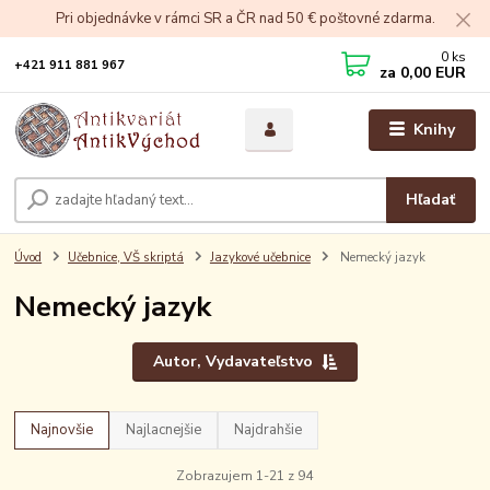
Pri objednávke v rámci SR a ČR nad 50 € poštovné zdarma.
0
ks
+421 911 881 967
za
0,00 EUR
Knihy
Hľadať
Úvod
Učebnice, VŠ skriptá
Jazykové učebnice
Nemecký jazyk
Nemecký jazyk
Autor, Vydavateľstvo
Najnovšie
Najlacnejšie
Najdrahšie
Zobrazujem 1-21 z 94