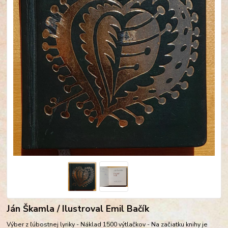
Ján Škamla / Ilustroval Emil Bačík
Výber z ľúbostnej lyriky - Náklad 1500 výtlačkov - Na začiatku knihy je