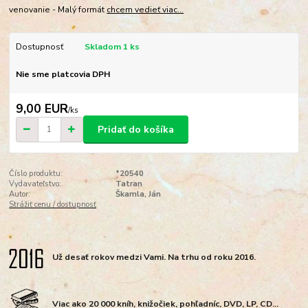
venovanie - Malý formát
chcem vedieť viac...
Dostupnosť
Skladom 1 ks
Nie sme platcovia DPH
9,00 EUR
/
ks
Pridať do košíka
Číslo produktu:
*20540
Vydavateľstvo:
Tatran
Autor:
Škamla, Ján
Strážiť cenu / dostupnosť
Už desať rokov medzi Vami. Na trhu od roku 2016.
Viac ako 20 000 kníh, knižočiek, pohľadníc, DVD, LP, CD...