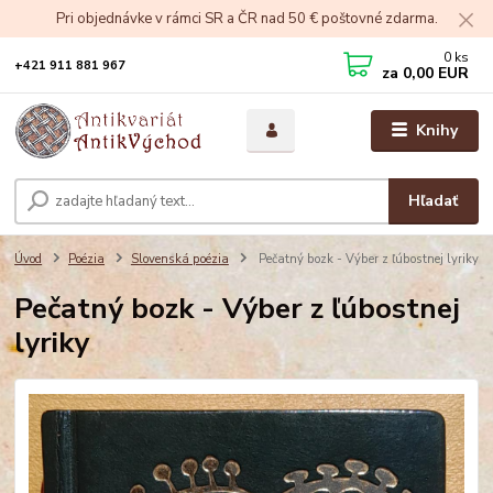
Pri objednávke v rámci SR a ČR nad 50 € poštovné zdarma.
0
ks
+421 911 881 967
za
0,00 EUR
Knihy
Hľadať
Úvod
Poézia
Slovenská poézia
Pečatný bozk - Výber z ľúbostnej lyriky
Pečatný bozk - Výber z ľúbostnej
lyriky