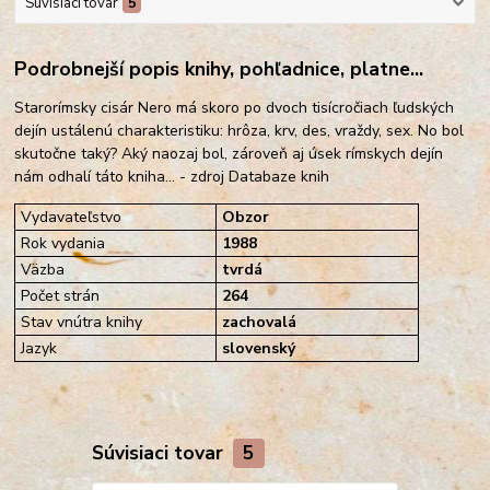
Súvisiaci tovar
5
Podrobnejší popis knihy, pohľadnice, platne...
Starorímsky cisár Nero má skoro po dvoch tisícročiach ľudských
dejín ustálenú charakteristiku: hrôza, krv, des, vraždy, sex. No bol
skutočne taký? Aký naozaj bol, zároveň aj úsek rímskych dejín
nám odhalí táto kniha... - zdroj Databaze knih
Vydavateľstvo
Obzor
Rok vydania
1988
Väzba
tvrdá
Počet strán
264
Stav vnútra knihy
zachovalá
Jazyk
slovenský
Súvisiaci tovar
5