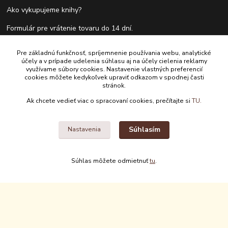
Ako vykupujeme knihy?
Formulár pre vrátenie tovaru do 14 dní.
Pre základnú funkčnosť, spríjemnenie používania webu, analytické
účely a v prípade udelenia súhlasu aj na účely cielenia reklamy
Kontakty
využívame súbory cookies. Nastavenie vlastných preferencií
cookies môžete kedykoľvek upraviť odkazom v spodnej časti
stránok.
Antikvariát Antikvýchod
Ak chcete vedieť viac o spracovaní cookies, prečítajte si
TU.
+421 911 881 967
Súhlasím
Nastavenia
antikvariat@antikvychod.sk
Súhlas môžete odmietnuť
tu
.
Upravit sběr cookies.