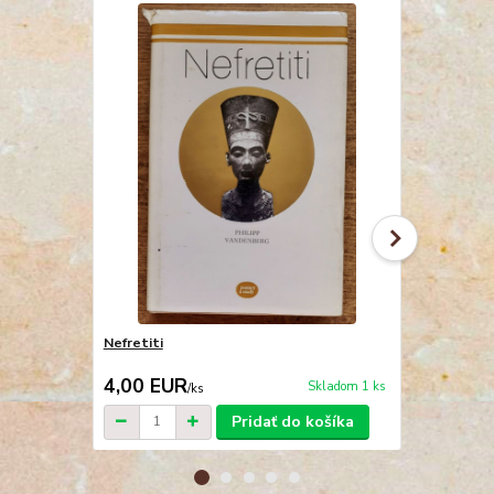
Nefretiti
Nero - Post
4,00 EUR
2,40 EU
Skladom 1 ks
/
ks
Pridať do košíka