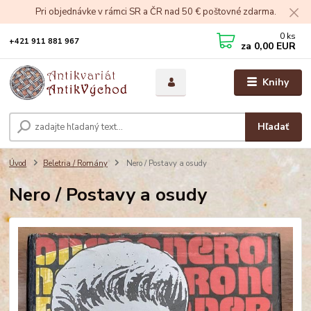
Pri objednávke v rámci SR a ČR nad 50 € poštovné zdarma.
0
ks
+421 911 881 967
za
0,00 EUR
Knihy
Hľadať
Úvod
Beletria / Romány
Nero / Postavy a osudy
Nero / Postavy a osudy