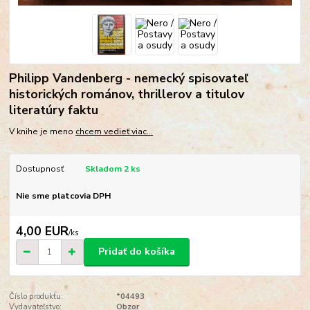
Philipp Vandenberg - nemecký spisovateľ
historických románov, thrillerov a titulov
literatúry faktu
V knihe je meno
chcem vedieť viac...
Dostupnosť
Skladom 2 ks
Nie sme platcovia DPH
4,00 EUR
/
ks
Pridať do košíka
Číslo produktu:
*04493
Vydavateľstvo:
Obzor