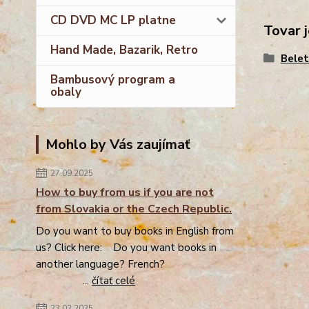
CD DVD MC LP platne
Tovar j
Hand Made, Bazarik, Retro
Belet
Bambusový program a
obaly
Mohlo by Vás zaujímať
27.09.2025
How to buy from us if you are not
from Slovakia or the Czech Republic.
Do you want to buy books in English from
us? Click here: Do you want books in
another language? French?
...
čítať celé
23.02.2025