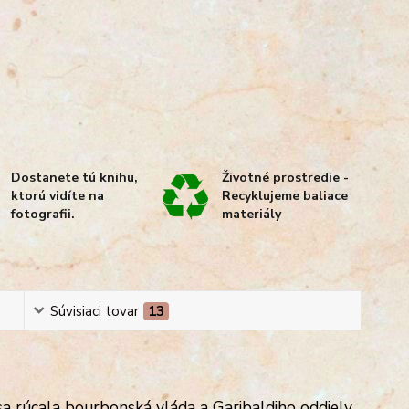
Dostanete tú knihu,
Životné prostredie -
ktorú vidíte na
Recyklujeme baliace
fotografii.
materiály
Súvisiaci tovar
13
 sa rúcala bourbonská vláda a Garibaldiho oddiely