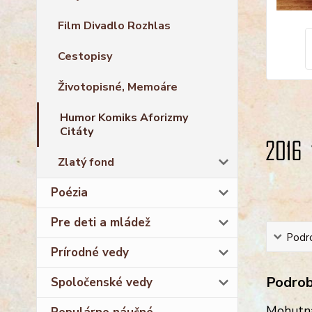
Film Divadlo Rozhlas
Cestopisy
Životopisné, Memoáre
Humor Komiks Aforizmy
Citáty
Zlatý fond
Poézia
Pre deti a mládež
Podro
Prírodné vedy
Podrobn
Spoločenské vedy
Mohutná 