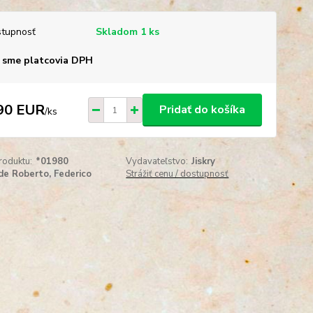
tupnosť
Skladom 1 ks
 sme platcovia DPH
90 EUR
Pridať do košíka
/
ks
roduktu:
*01980
Vydavateľstvo:
Jiskry
de Roberto, Federico
Strážiť cenu / dostupnosť