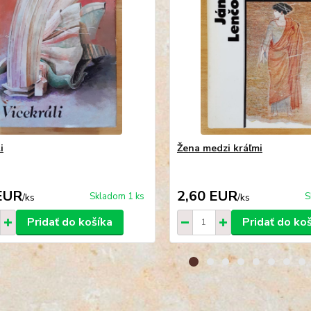
i
Žena medzi kráľmi
EUR
2,60 EUR
Skladom 1 ks
S
/
ks
/
ks
Pridať do košíka
Pridať do ko