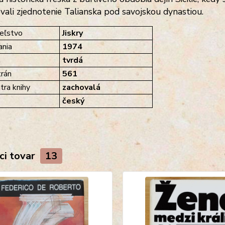
vali zjednotenie Talianska pod savojskou dynastiou.
eľstvo
Jiskry
nia
1974
tvrdá
rán
561
tra knihy
zachovalá
český
ci tovar
13