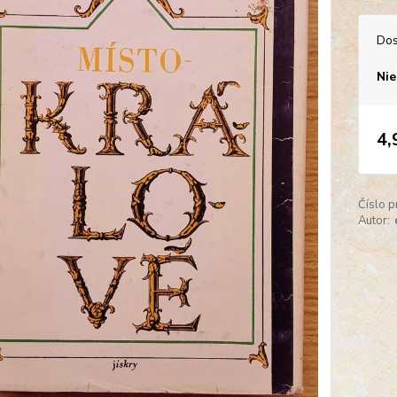
Dos
Nie
4,
Číslo p
Autor: