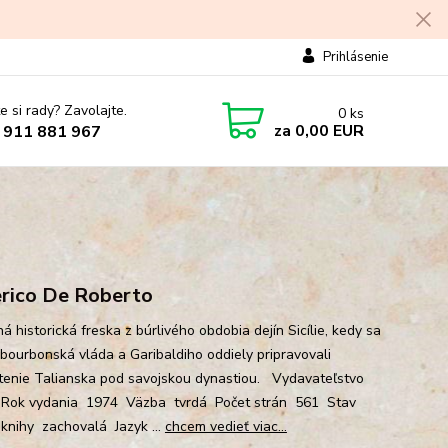
Prihlásenie
e si rady? Zavolajte.
0
ks
za
0,00 EUR
 911 881 967
rico De Roberto
 historická freska z búrlivého obdobia dejín Sicílie, kedy sa
 bourbonská vláda a Garibaldiho oddiely pripravovali
tenie Talianska pod savojskou dynastiou. Vydavateľstvo
 Rok vydania 1974 Väzba tvrdá Počet strán 561 Stav
 knihy zachovalá Jazyk ...
chcem vedieť viac...