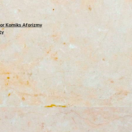
r Komiks Aforizmy
ty