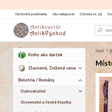
Obchodné podmienky
Ako nakupovať
Ochrana os. úd.
Ko
Úvod
B
Knihy ako darček
Míst
Zlacnené, Znížená cena
Beletria / Romány
Dobrodružné
Slovenská a česká klasika