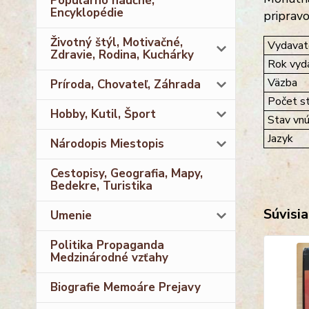
Populárno náučné,
Encyklopédie
pripravo
Životný štýl, Motivačné,
Vydavat
Zdravie, Rodina, Kuchárky
Rok vyda
Väzba
Príroda, Chovateľ, Záhrada
Počet st
Hobby, Kutil, Šport
Stav vnú
Jazyk
Národopis Miestopis
Cestopisy, Geografia, Mapy,
Bedekre, Turistika
Súvisia
Umenie
Politika Propaganda
Medzinárodné vzťahy
Biografie Memoáre Prejavy