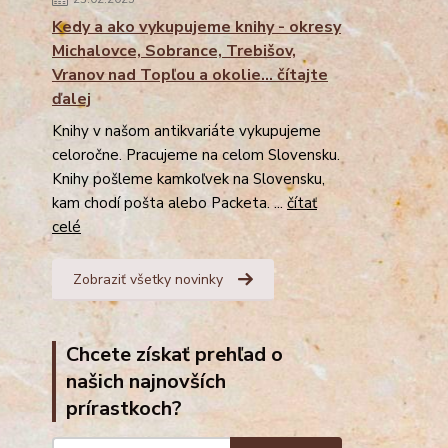
Kedy a ako vykupujeme knihy - okresy
Michalovce, Sobrance, Trebišov,
Vranov nad Topľou a okolie... čítajte
ďalej
Knihy v našom antikvariáte vykupujeme
celoročne. Pracujeme na celom Slovensku.
Knihy pošleme kamkoľvek na Slovensku,
kam chodí pošta alebo Packeta. ...
čítať
celé
Zobraziť všetky novinky
Chcete získať prehľad o
našich najnovších
prírastkoch?