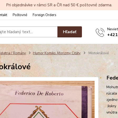
Pri objednávke v rámci SR a ČR nad 50 € poštovné zdarma.
ntakt
Poštovné
Foreign Orders
Neviet
Hľadať
+421
eletria / Romány
Humor Komiks Aforizmy Citáty
Místokrálové
okrálové
Fede
Mohutná
rúcala
zjedno
Jiskry
vnútra