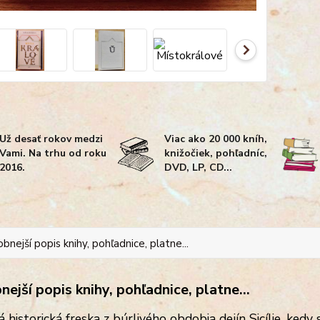
Už desať rokov medzi
Viac ako 20 000 kníh,
Vami. Na trhu od roku
knižočiek, pohľadníc,
2016.
DVD, LP, CD...
bnejší popis knihy, pohľadnice, platne...
ejší popis knihy, pohľadnice, platne...
historická freska z búrlivého obdobia dejín Sicílie, kedy