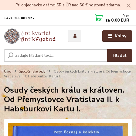
Pri objednávke v rámci SR a ČR nad 50 € poštovné zdarma.
0
ks
+421 911 881 967
za
0,00 EUR
Knihy
Hľadať
Úvod
Spoločenské vedy
Osudy českých králu a královen, Od Přemyslovce
Vratislava II. k Habsburkovi Karlu I.
Osudy českých králu a královen,
Od Přemyslovce Vratislava II. k
Habsburkovi Karlu I.