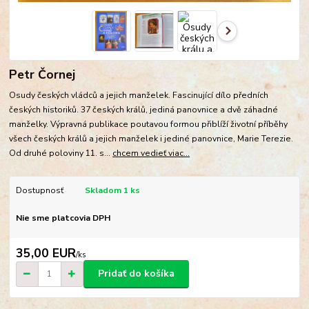
Petr Čornej
Osudy českých vládců a jejich manželek. Fascinující dílo předních
českých historiků. 37 českých králů, jediná panovnice a dvě záhadné
manželky. Výpravná publikace poutavou formou přiblíží životní příběhy
všech českých králů a jejich manželek i jediné panovnice, Marie Terezie.
Od druhé poloviny 11. s...
chcem vedieť viac...
Dostupnosť
Skladom 1 ks
Nie sme platcovia DPH
35,00 EUR
/
ks
Pridať do košíka