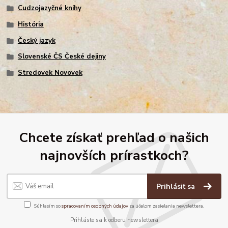
Cudzojazyčné knihy
História
Český jazyk
Slovenské ČS České dejiny
Stredovek Novovek
Chcete získať prehľad o našich
najnovších prírastkoch?
Prihlásiť sa
Súhlasím so
spracovaním osobných údajov
za účelom zasielania newslettera.
Prihláste sa k odberu newslettera