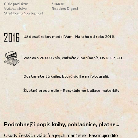
Číslo produktu:
*04638
Vydavateľstvo:
Readers Digest
Strážiť cenu / dostupnosť
Už desať rokov medzi Vami. Na trhu od roku 2016.
Viac ako 20 000 kníh, knižočiek, pohľadníc, DVD, LP, CD...
Dostanete tú knihu, ktorú vidíte na fotografii.
Životné prostredie - Recyklujeme baliace materiály
Podrobnejší popis knihy, pohľadnice, platne...
Osudy českých vládců a jejich manželek. Fascinující dílo