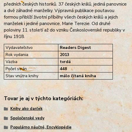
předních českých historiků.
37 českých králů, jediná panovnice
a dvě záhadné manželky. Výpravná publikace poutavou
formou přiblíží životní příběhy všech českých králů a jejich
manželek i jediné panovnice, Marie Terezie. Od druhé
poloviny 11. století až do vzniku Československé republiky v
říjnu 1918.
Vydavateľstvo
Readers Digest
Rok vydania
2013
Väzba
tvrdá
Počet strán
448
Stav vnútra knihy
málo čítaná kniha
Tovar je aj v týchto kategóriách:
Knihy ako darček
Spoločenské vedy
Populárno náučné, Encyklopédie