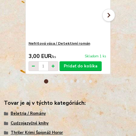
Nefritová vása / Detektivní román
Muž spod ze
3,00 EUR
2,60 EU
Skladom 1 ks
/
ks
Pridať do košíka
Tovar je aj v týchto kategóriách:
Beletria / Romány
Cudzojazyčné knihy
Thriler Krimi Špionáž Horor