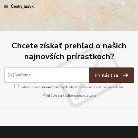
Český jazyk
Chcete získať prehľad o našich
najnovších prírastkoch?
Prihlásiť sa
Súhlasím so
spracovaním osobných údajov
za účelom zasielania newslettera.
Prihláste sa k odberu newslettera