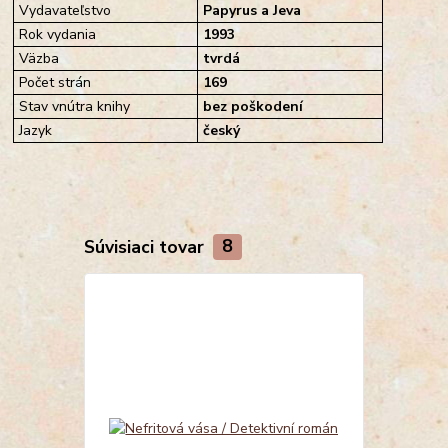
Vydavateľstvo
Papyrus a Jeva
Rok vydania
1993
Väzba
tvrdá
Počet strán
169
Stav vnútra knihy
bez poškodení
Jazyk
český
Súvisiaci tovar
8