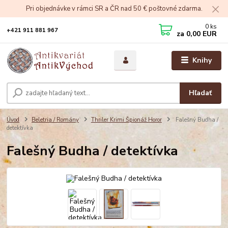
Pri objednávke v rámci SR a ČR nad 50 € poštovné zdarma.
0
ks
+421 911 881 967
za
0,00 EUR
Knihy
Hľadať
Úvod
Beletria / Romány
Thriler Krimi Špionáž Horor
Falešný Budha /
detektívka
Falešný Budha / detektívka