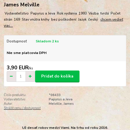
James Melville
Vydavateľstvo Papyrus a Jeva Rok vydania 1993 Väzba tvrdá Počet
strán 169 Stav vnútra knihy bez poškodení Jazyk český
chcem vedieť
viac...
Dostupnosť
Skladom 2 ks
Nie sme platcovia DPH
3,90 EUR
/
ks
Pridať do košíka
Číslo produktu:
*06433
Vydavateľstvo:
Papyrus a Jeva
Autor:
Melville, James
Strážiť cenu / dostupnosť
Už desať rokov medzi Vami. Na trhu od roku 2016.