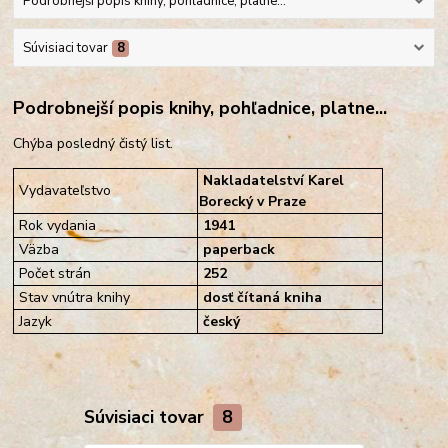
Podrobnejší popis knihy, pohľadnice, platne...
Súvisiaci tovar
8
Podrobnejší popis knihy, pohľadnice, platne...
Chýba posledný čistý list.
Nakladatelství Karel
Vydavateľstvo
Borecký v Praze
Rok vydania
1941
Väzba
paperback
Počet strán
252
Stav vnútra knihy
dosť čítaná kniha
Jazyk
český
Súvisiaci tovar
8