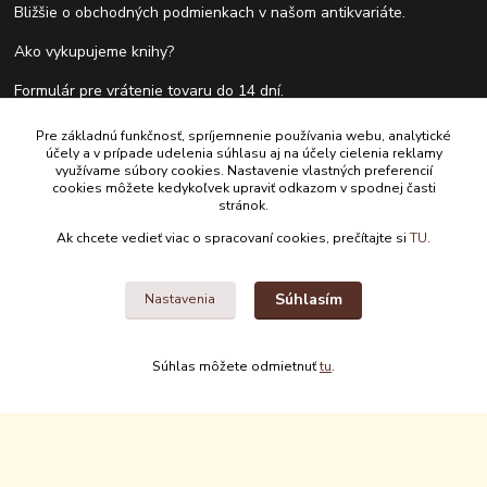
Bližšie o obchodných podmienkach v našom antikvariáte.
Ako vykupujeme knihy?
Formulár pre vrátenie tovaru do 14 dní.
Pre základnú funkčnosť, spríjemnenie používania webu, analytické
účely a v prípade udelenia súhlasu aj na účely cielenia reklamy
Kontakty
využívame súbory cookies. Nastavenie vlastných preferencií
cookies môžete kedykoľvek upraviť odkazom v spodnej časti
stránok.
Antikvariát Antikvýchod
Ak chcete vedieť viac o spracovaní cookies, prečítajte si
TU.
+421 911 881 967
Súhlasím
Nastavenia
antikvariat@antikvychod.sk
Súhlas môžete odmietnuť
tu
.
Upravit sběr cookies.