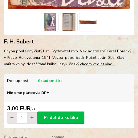
F. H. Subert
Chýba posledný čistý list. Vydavateľstvo Nakladatelství Karel Borecký
v Praze Rok vydania 1941 Väzba paperback Počet strán 252 Stav
vnútra knihy dosť čítaná kniha Jazyk český
chcem vedieť viac...
Dostupnosť
Skladom 1 ks
Nie sme platcovia DPH
3,00 EUR
/
ks
Pridať do košíka
Číslo produktu:
*05960