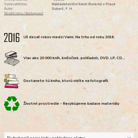
Vydavateľstvo:
Nakladatelství Karel Borecký v Praze
Autor:
Subert, F. H.
Strážiť cenu / dostupnosť
Už desať rokov medzi Vami. Na trhu od roku 2016.
Viac ako 20 000 kníh, knižočiek, pohľadníc, DVD, LP, CD...
Dostanete tú knihu, ktorú vidíte na fotografii.
Životné prostredie - Recyklujeme baliace materiály