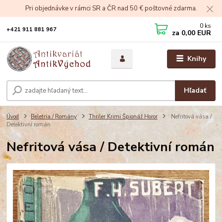
Pri objednávke v rámci SR a ČR nad 50 € poštovné zdarma.
0
ks
+421 911 881 967
za
0,00 EUR
Knihy
Hľadať
Úvod
Beletria / Romány
Thriler Krimi Špionáž Horor
Nefritová vása /
Detektivní román
Nefritová vása / Detektivní román