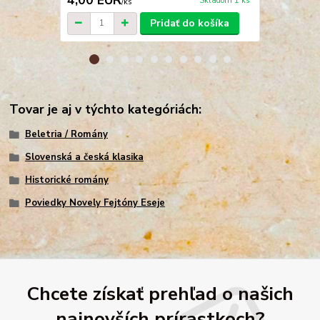
Skladom 1 ks
/
ks
Pridať do košíka
Tovar je aj v týchto kategóriách:
Beletria / Romány
Slovenská a česká klasika
Historické romány
Poviedky Novely Fejtóny Eseje
Chcete získať prehľad o našich
najnovších prírastkoch?