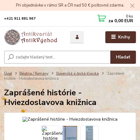
Pri objednávke v rámci SR a ČR nad 50 € poštovné zdarma.
0
ks
+421 911 881 967
za
0,00 EUR
Knihy
Hľadať
Úvod
Beletria / Romány
Slovenská a česká klasika
Zaprášené
histórie - Hviezdoslavova knižnica
Zaprášené histórie -
Hviezdoslavova knižnica