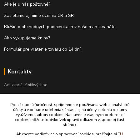
Aké je u nás poštovné?
Zasielame aj mimo územia ČR a SR.
Bližšie o obchodných podmienkach v našom antikvariáte.
Ako vykupujeme knihy?
Formulár pre vrátenie tovaru do 14 dní.
Kontakty
Antikvariát Antikvýchod
+421 911 881 967
Pre základnú funkčnosť, spríjemnenie používania webu, analytické
účely a v prípade udelenia súhlasu aj na účely cielenia reklamy
antikvariat@antikvychod.sk
využívame súbory cookies. Nastavenie vlastných preferencií
cookies môžete kedykoľvek upraviť odkazom v spodnej časti
stránok.
Ak chcete vedieť viac o spracovaní cookies, prečítajte si
TU.