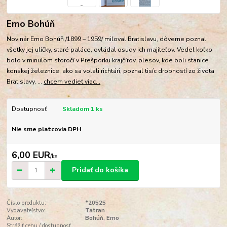
Emo Bohúň
Novinár Emo Bohúň /1899 – 1959/ miloval Bratislavu, dôverne poznal
všetky jej uličky, staré paláce, ovládal osudy ich majiteľov. Vedel koľko
bolo v minulom storočí v Prešporku krajčírov, plesov, kde boli stanice
konskej železnice, ako sa volali richtári, poznal tisíc drobností zo života
Bratislavy, ...
chcem vedieť viac...
Dostupnosť
Skladom 1 ks
Nie sme platcovia DPH
6,00 EUR
/
ks
Pridať do košíka
Číslo produktu:
*20525
Vydavateľstvo:
Tatran
Autor:
Bohúň, Emo
Strážiť cenu / dostupnosť