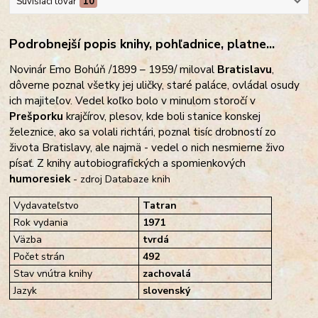
Súvisiaci tovar
10
Podrobnejší popis knihy, pohľadnice, platne...
Novinár Emo Bohúň /1899 – 1959/ miloval
Bratislavu
,
dôverne poznal všetky jej uličky, staré paláce, ovládal osudy
ich majiteľov. Vedel koľko bolo v minulom storočí v
Prešporku
krajčírov, plesov, kde boli stanice konskej
železnice, ako sa volali richtári, poznal tisíc drobností zo
života Bratislavy, ale najmä - vedel o nich nesmierne živo
písať. Z knihy autobiografických a spomienkových
humoresiek
- zdroj Databaze knih
Vydavateľstvo
Tatran
Rok vydania
1971
Väzba
tvrdá
Počet strán
492
Stav vnútra knihy
zachovalá
Jazyk
slovenský