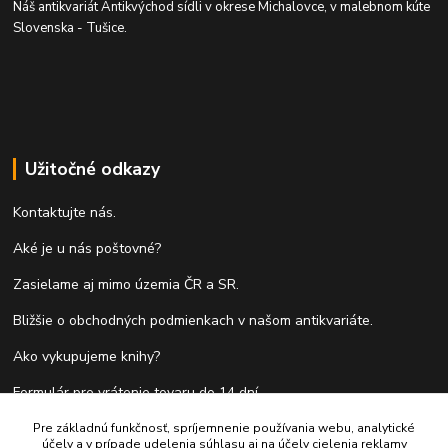
Náš antikvariát Antikvýchod sídli v okrese Michalovce, v malebnom kúte
Slovenska - Tušice.
Užitočné odkazy
Kontaktujte nás.
Aké je u nás poštovné?
Zasielame aj mimo územia ČR a SR.
Bližšie o obchodných podmienkach v našom antikvariáte.
Ako vykupujeme knihy?
Formulár pre vrátenie tovaru do 14 dní.
Pre základnú funkčnosť, spríjemnenie používania webu, analytické
účely a v prípade udelenia súhlasu aj na účely cielenia reklamy