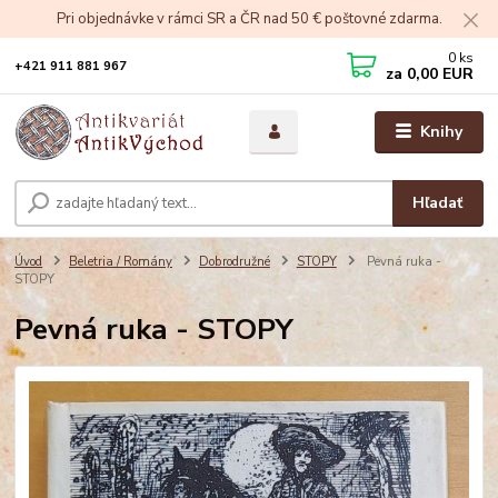
Pri objednávke v rámci SR a ČR nad 50 € poštovné zdarma.
0
ks
+421 911 881 967
za
0,00 EUR
Knihy
Hľadať
Úvod
Beletria / Romány
Dobrodružné
STOPY
Pevná ruka -
STOPY
Pevná ruka - STOPY