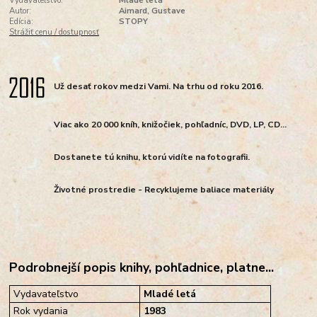
Vydavateľstvo:
Mladé letá
Autor:
Aimard, Gustave
Edícia:
STOPY
Strážiť cenu / dostupnosť
Už desať rokov medzi Vami. Na trhu od roku 2016.
Viac ako 20 000 kníh, knižočiek, pohľadníc, DVD, LP, CD...
Dostanete tú knihu, ktorú vidíte na fotografii.
Životné prostredie - Recyklujeme baliace materiály
Podrobnejší popis knihy, pohľadnice, platne...
Vydavateľstvo
Mladé letá
Rok vydania
1983