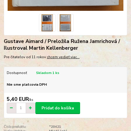
Gustave Aimard / Preložila Ružena Jamrichová /
Ilustroval Martin Kellenberger
Pre čitateľov od 11 rokov
chcem vedieť viac...
Dostupnosť
Skladom 1 ks
Nie sme platcovia DPH
5,40 EUR
/
ks
Pridať do košíka
Číslo produktu:
*20421