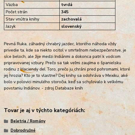
Väzba
tvrdá
Počet strán
345
Stav vnútra knihy
zachovalá
Jazyk
slovenský
Pevná Ruka, záhadný chrabrý jazdec, ktorého náhoda vždy
privedie ta, kde sa niekto ocitol v smrteľnom nebezpečenstve, je
síce beloch, ale žije medzi Indiánmi a dokonca patrí k vodcom
pripravovanej vzbury. Prečo sa tak veľmi zaujíma o španielsku
rodinu z Haciendy del Toro, prečo ju chráni pred pohromami, ktoré
jej hrozia? Kto je to vlastne? Dej knihy sa odohráva v Mexiku, aké
bolo v polovici minulého storočia, keď sa schyľovalo k velkému
povstaniu Indiánov. - zdroj Databaze knih
Tovar je aj v týchto kategóriách:
Beletria / Romány
Dobrodružné