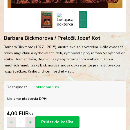
Barbara Bickmorová / Preložil Jozef Kot
Barbara Bickmore (1927 – 2015), austrálska spisovateľka. Učila dvadsať
rokov angličtinu a vychovala tri deti, kým vydala prvý román Na východ od
slnka. Dramatickým, dejovo nasýteným románom ambícií, túžob a
mnohých farieb lásky Bickmorová znova dokazuje, že je majstrovskou
rozprávačkou. Knihu ...
chcem vedieť viac...
Dostupnosť
Skladom 1 ks
Nie sme platcovia DPH
4,00 EUR
/
ks
Pridať do košíka