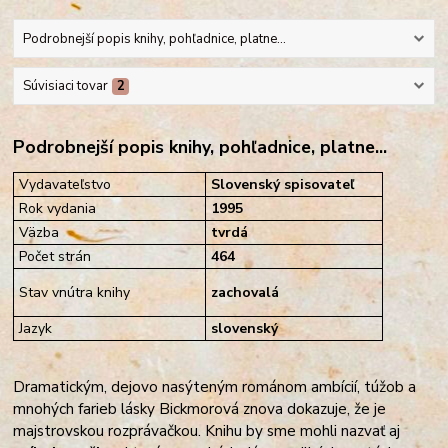
Podrobnejší popis knihy, pohľadnice, platne...
Súvisiaci tovar
2
Podrobnejší popis knihy, pohľadnice, platne...
Vydavateľstvo
Slovenský spisovateľ
Rok vydania
1995
Väzba
tvrdá
Počet strán
464
Stav vnútra knihy
zachovalá
Jazyk
slovenský
Dramatickým, dejovo nasýteným románom ambícií, túžob a
mnohých farieb lásky Bickmorová znova dokazuje, že je
majstrovskou rozprávačkou. Knihu by sme mohli nazvať aj