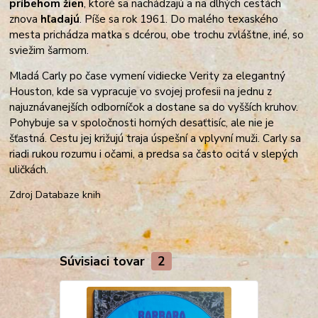
príbehom žien
, ktoré sa nachádzajú a na dlhých cestách
znova
hľadajú
. Píše sa rok 1961. Do malého texaského
mesta prichádza matka s dcérou, obe trochu zvláštne, iné, s
o
sviežim šarmom.
Mladá Carly po čase vymení vidiecke Verity za elegantný
Houston, kde sa vypracuje vo svojej profesii na jednu z
najuznávanejších odborníčok a dostane sa do vyšších kruhov.
Pohybuje sa v spoločnosti horných desaťtisíc, ale nie je
šťastná. Cestu jej križujú traja úspešní a vplyvní muži. Carly sa
riadi rukou rozumu i očami, a predsa sa často ocitá v slepých
uličkách.
Zdroj Databaze knih
Súvisiaci tovar
2