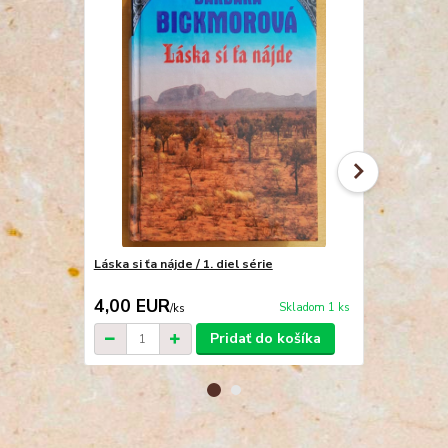
Láska si ťa nájde / 1. diel série
Hlboko v srd
doktorka
4,00 EUR
4,00 EU
Skladom 1 ks
/
ks
Pridať do košíka