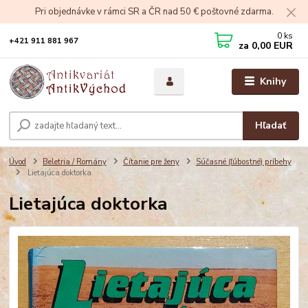
Pri objednávke v rámci SR a ČR nad 50 € poštovné zdarma.
0
ks
+421 911 881 967
za
0,00 EUR
Knihy
Hľadať
Úvod
Beletria / Romány
Čítanie pre ženy
Súčasné (ľúbostné) príbehy
Lietajúca doktorka
Lietajúca doktorka