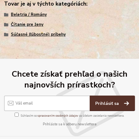
Tovar je aj v týchto kategóriách:
Beletria / Romány
Čítanie pre ženy
Súčasné (ľúbostné) príbehy
Chcete získať prehľad o našich
najnovších prírastkoch?
Prihlásiť sa
Súhlasím so
spracovaním osobných údajov
za účelom zasielania newslettera.
Prihláste sa k odberu newslettera