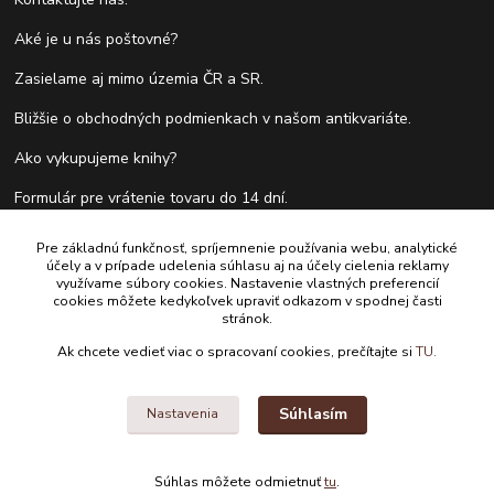
Aké je u nás poštovné?
Zasielame aj mimo územia ČR a SR.
Bližšie o obchodných podmienkach v našom antikvariáte.
Ako vykupujeme knihy?
Formulár pre vrátenie tovaru do 14 dní.
Pre základnú funkčnosť, spríjemnenie používania webu, analytické
účely a v prípade udelenia súhlasu aj na účely cielenia reklamy
Kontakty
využívame súbory cookies. Nastavenie vlastných preferencií
cookies môžete kedykoľvek upraviť odkazom v spodnej časti
stránok.
Antikvariát Antikvýchod
Ak chcete vedieť viac o spracovaní cookies, prečítajte si
TU.
+421 911 881 967
Súhlasím
Nastavenia
antikvariat@antikvychod.sk
Súhlas môžete odmietnuť
tu
.