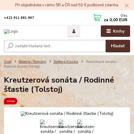
Pri objednávke v rámci SR a ČR nad 50 € poštovné zdarma.
0
ks
+421 911 881 967
za
0,00 EUR
Knihy
Hľadať
Úvod
Beletria / Romány
Svetová klasika
Kreutzerová sonáta /
Rodinné šťastie (Tolstoj)
Kreutzerová sonáta / Rodinné
šťastie (Tolstoj)
Akcia