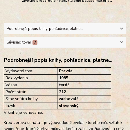
Životné prostredie - Recyklujeme baliace materiály
Podrobnejší popis knihy, pohľadnice, platne...
Súvisiaci tovar
7
Podrobnejší popis knihy, pohľadnice, platne...
Vydavateľstvo
Pravda
Rok vydania
1985
Väzba
tvrdá
Počet strán
212
Stav vnútra knihy
zachovalá
Jazyk
slovenský
V knihe je venovanie.
Kreutzerova sonáta - je výpoveďou človeka, ktorého ničil vzťah k
svojej žene, ktorú žiarlivo miloval, keď ju zabil, zo žiarlivosti a celý