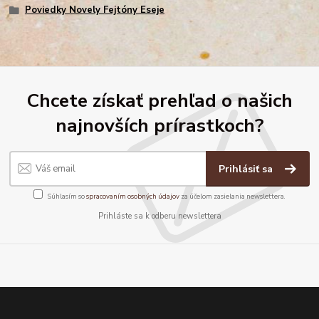
Poviedky Novely Fejtóny Eseje
Chcete získať prehľad o našich
najnovších prírastkoch?
Prihlásiť sa
Súhlasím so
spracovaním osobných údajov
za účelom zasielania newslettera.
Prihláste sa k odberu newslettera