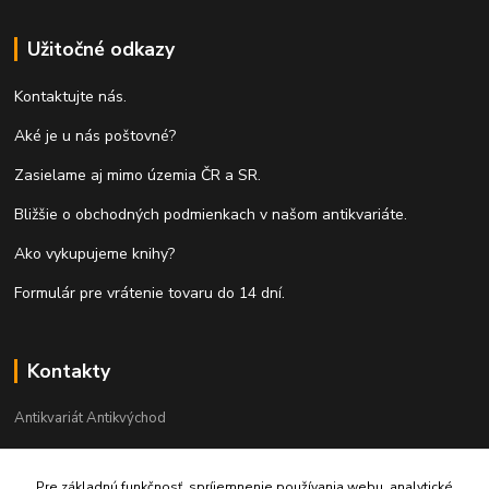
Užitočné odkazy
Kontaktujte nás.
Aké je u nás poštovné?
Zasielame aj mimo územia ČR a SR.
Bližšie o obchodných podmienkach v našom antikvariáte.
Ako vykupujeme knihy?
Formulár pre vrátenie tovaru do 14 dní.
Kontakty
Antikvariát Antikvýchod
+421 911 881 967
Pre základnú funkčnosť, spríjemnenie používania webu, analytické