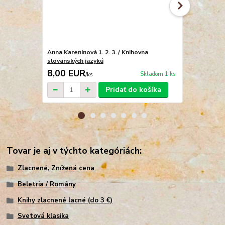
Anna Kareninová 1. 2. 3. / Knihovna
Detstvo, chl
slovanských jazykú
Edícia sveto
8,00 EUR
7,00 EU
Skladom 1 ks
/
ks
Pridať do košíka
Tovar je aj v týchto kategóriách:
Zlacnené, Znížená cena
Beletria / Romány
Knihy zlacnené lacné (do 3 €)
Svetová klasika