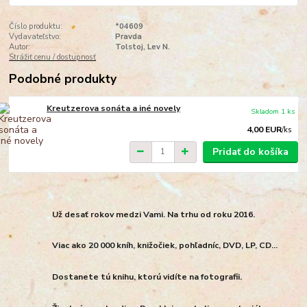
Číslo produktu:
*04609
Vydavateľstvo:
Pravda
Autor:
Tolstoj, Lev N.
Strážiť cenu / dostupnosť
Podobné produkty
Kreutzerova sonáta a iné novely
Skladom 1 ks
4,00 EUR
/
ks
Pridať do košíka
Už desať rokov medzi Vami. Na trhu od roku 2016.
Viac ako 20 000 kníh, knižočiek, pohľadníc, DVD, LP, CD...
Dostanete tú knihu, ktorú vidíte na fotografii.