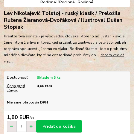
Lev Nikolajevič Tolstoj - ruský klasik / Preložila
Ružena Žiaranová-Dvořáková / Ilustroval Dušan
Stopiak
Kreutzerova sonáta - je výpoveďou človeka, ktorého ničil vzťah k svojej
žene, ktorú žiarlivo miloval, keď ju zabil, zo žiarlivosti a celý svoj príbeh
rozpráva spolucestujúcemu vo vlaku. Rodinné šťastie - ide o problémy
mladého dievčaťa, ktoré sa cez rodinné problémy do ...
chcem vedieť
viac...
Dostupnosť
Skladom 3 ks
Cena pred
4,00 EUR
zľavou
Nie sme platcovia DPH
1,80 EUR
/
ks
Pridať do košíka