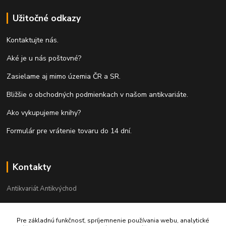
Užitočné odkazy
Kontaktujte nás.
Aké je u nás poštovné?
Zasielame aj mimo územia ČR a SR.
Bližšie o obchodných podmienkach v našom antikvariáte.
Ako vykupujeme knihy?
Formulár pre vrátenie tovaru do 14 dní.
Kontakty
Antikvariát Antikvýchod
+421 911 881 967
Pre základnú funkčnosť, spríjemnenie používania webu, analytické