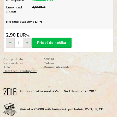
Dostupnosť
Skladom 2 ks
Cena pred
4,50 EUR
zľavou
Nie sme platcovia DPH
2,90 EUR
/
ks
Pridať do košíka
Číslo produktu:
*05169
Vydavateľstvo:
Tatran
Autor:
Dumas, Alexander
Strážiť cenu / dostupnosť
Už desať rokov medzi Vami. Na trhu od roku 2016.
Viac ako 20 000 kníh, knižočiek, pohľadníc, DVD, LP, CD...