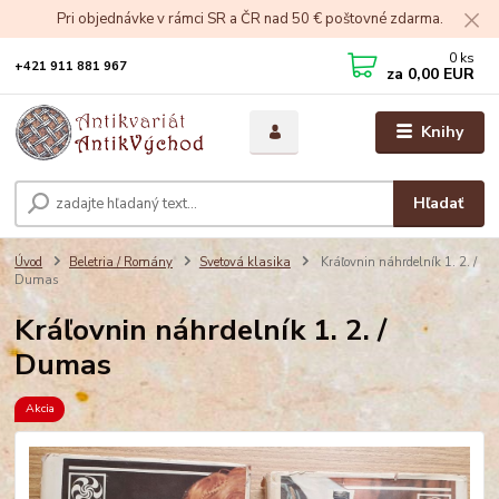
Pri objednávke v rámci SR a ČR nad 50 € poštovné zdarma.
0
ks
+421 911 881 967
za
0,00 EUR
Knihy
Hľadať
Úvod
Beletria / Romány
Svetová klasika
Kráľovnin náhrdelník 1. 2. /
Dumas
Kráľovnin náhrdelník 1. 2. /
Dumas
Akcia