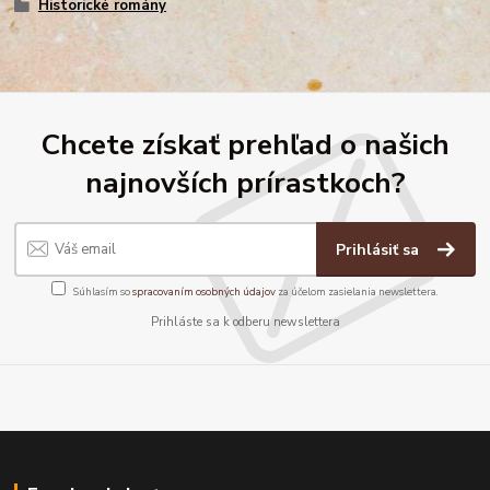
Historické romány
Chcete získať prehľad o našich
najnovších prírastkoch?
Prihlásiť sa
Súhlasím so
spracovaním osobných údajov
za účelom zasielania newslettera.
Prihláste sa k odberu newslettera