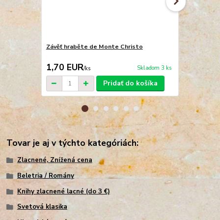
Závěť hraběte de Monte Christo
Zaľúbený As
1,70 EUR
2,00 EU
Skladom 3 ks
/
ks
Pridať do košíka
Tovar je aj v týchto kategóriách:
Zlacnené, Znížená cena
Beletria / Romány
Knihy zlacnené lacné (do 3 €)
Svetová klasika