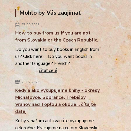
Mohlo by Vás zaujímať
27.09.2025
How to buy from us if you are not
from Slovakia or the Czech Republic.
Do you want to buy books in English from
us? Click here: Do you want books in
another language? French?
...
čítať celé
23.02.2025
Kedy a ako vykupujeme knihy - okresy
Michalovce, Sobrance, Trebišov,
Vranov nad Topľou a okolie... čítajte
ďalej
Knihy v našom antikvariáte vykupujeme
celoročne. Pracujeme na celom Slovensku.