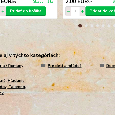
 EUR
2,00 EUR
Skladom 1 ks
S
/
ks
/
ks
Pridať do košíka
Pridať do ko
e aj v týchto kategóriách:
ria / Romány
Pre deti a mládež
Dob
né, Hľadanie
dov, Tajomno,
dy