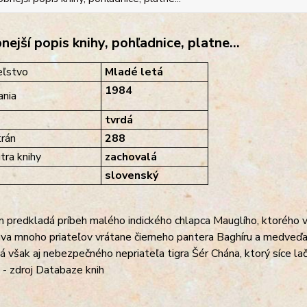
ejší popis knihy, pohľadnice, platne...
eľstvo
Mladé letá
1984
nia
tvrdá
rán
288
tra knihy
zachovalá
slovenský
 predkladá príbeh malého indického chlapca Mauglího, ktorého v 
va mnoho priateľov vrátane čierneho pantera Baghíru a medveďa
 však aj nebezpečného nepriateľa tigra Šér Chána, ktorý síce lač
 - zdroj Databaze knih