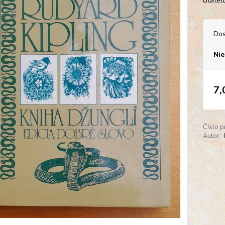
čitate
Dos
Nie
7,
Číslo p
Autor: