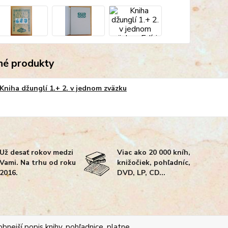
é produkty
Kniha džunglí 1.+ 2. v jednom zväzku
Už desať rokov medzi
Viac ako 20 000 kníh,
Vami. Na trhu od roku
knižočiek, pohľadníc,
2016.
DVD, LP, CD...
bnejší popis knihy, pohľadnice, platne...