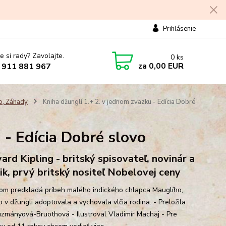
Prihlásenie
e si rady? Zavolajte.
0
ks
za
0,00 EUR
 911 881 967
o, Záhady
Kniha džunglí 1.+ 2. v jednom zväzku - Edícia Dobré
 - Edícia Dobré slovo
ard Kipling - britský spisovateľ, novinár a
ik, prvý britský nositeľ Nobelovej ceny
ľom predkladá príbeh malého indického chlapca Mauglího,
 v džungli adoptovala a vychovala vlčia rodina. - Preložila
zmányová-Bruothová - Ilustroval Vladimír Machaj - Pre