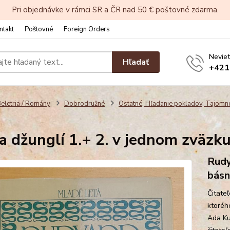
Pri objednávke v rámci SR a ČR nad 50 € poštovné zdarma.
ntakt
Poštovné
Foreign Orders
Neviet
Hľadať
+421
eletria / Romány
Dobrodružné
Ostatné, Hľadanie pokladov, Tajomn
a džunglí 1.+ 2. v jednom zväzku
Rudy
básn
Čitate
ktorého
Ada Ku