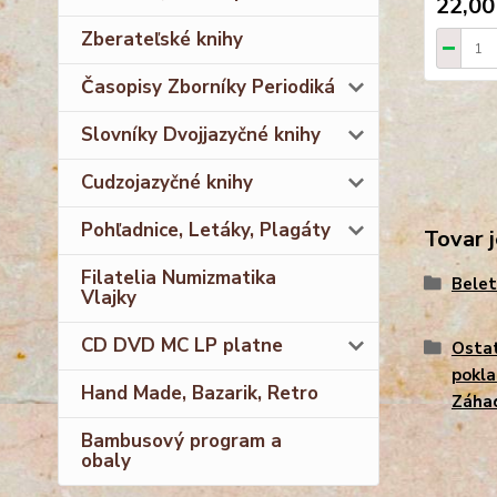
22,00
Zberateľské knihy
Časopisy Zborníky Periodiká
Slovníky Dvojjazyčné knihy
Cudzojazyčné knihy
Pohľadnice, Letáky, Plagáty
Tovar j
Filatelia Numizmatika
Belet
Vlajky
CD DVD MC LP platne
Ostat
pokla
Hand Made, Bazarik, Retro
Záha
Bambusový program a
obaly