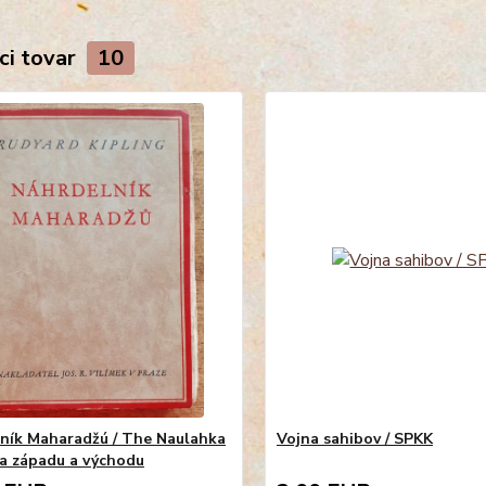
ci tovar
10
ník Maharadžú / The Naulahka
Vojna sahibov / SPKK
ka západu a východu