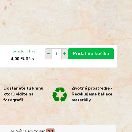
Skladom 1 ks
Pridať do košíka
4,00 EUR
/
ks
Dostanete tú knihu,
Životné prostredie -
ktorú vidíte na
Recyklujeme baliace
fotografii.
materiály
Súvisiaci tovar
10