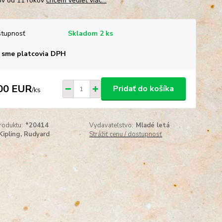
ľov od 11 rokov
chcem vedieť viac...
tupnosť
Skladom 2 ks
 sme platcovia DPH
00 EUR
Pridať do košíka
/
ks
roduktu:
*20414
Vydavateľstvo:
Mladé letá
Kipling, Rudyard
Strážiť cenu / dostupnosť