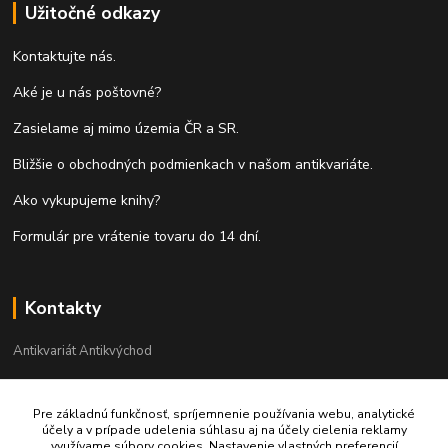
Užitočné odkazy
Kontaktujte nás.
Aké je u nás poštovné?
Zasielame aj mimo územia ČR a SR.
Bližšie o obchodných podmienkach v našom antikvariáte.
Ako vykupujeme knihy?
Formulár pre vrátenie tovaru do 14 dní.
Kontakty
Antikvariát Antikvýchod
+421 911 881 967
Pre základnú funkčnosť, spríjemnenie používania webu, analytické
účely a v prípade udelenia súhlasu aj na účely cielenia reklamy
antikvariat@antikvychod.sk
využívame súbory cookies. Nastavenie vlastných preferencií