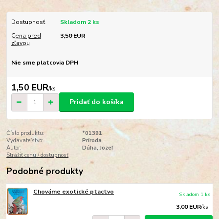
Dostupnosť
Skladom 2 ks
Cena pred
3,50 EUR
zľavou
Nie sme platcovia DPH
1,50 EUR
/
ks
Pridať do košíka
Číslo produktu:
*01391
Vydavateľstvo:
Príroda
Autor:
Dúha, Jozef
Strážiť cenu / dostupnosť
Podobné produkty
Chováme exotické ptactvo
Skladom 1 ks
3,00 EUR
/
ks