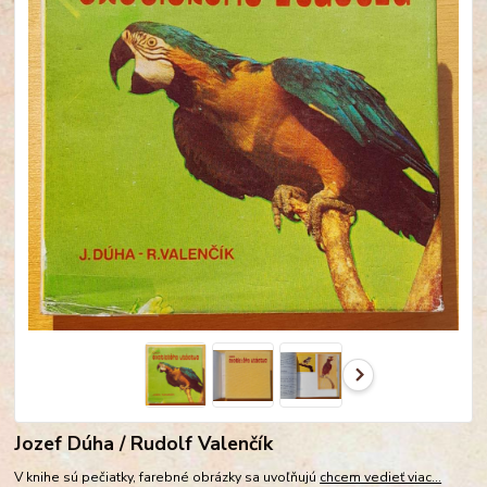
Jozef Dúha / Rudolf Valenčík
V knihe sú pečiatky, farebné obrázky sa uvoľňujú
chcem vedieť viac...