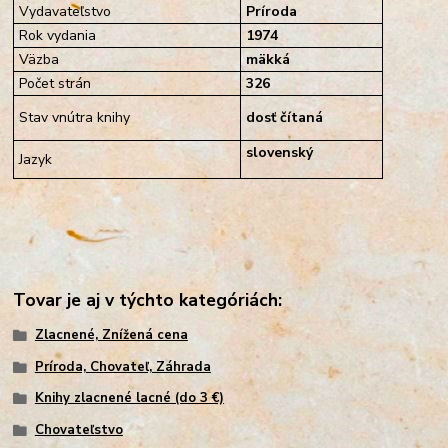
Vydavateľstvo
Príroda
Rok vydania
1974
Väzba
mäkká
Počet strán
326
Stav vnútra knihy
dosť čítaná
slovenský
Jazyk
Tovar je aj v týchto kategóriách:
Zlacnené, Znížená cena
Príroda, Chovateľ, Záhrada
Knihy zlacnené lacné (do 3 €)
Chovateľstvo