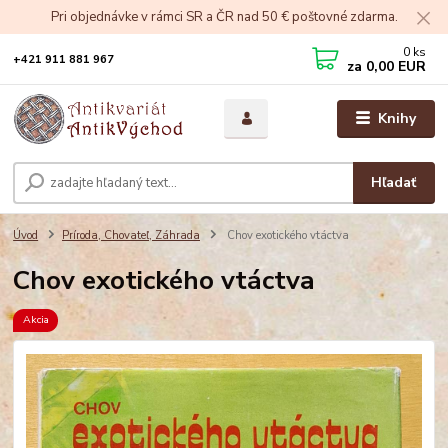
Pri objednávke v rámci SR a ČR nad 50 € poštovné zdarma.
0
ks
+421 911 881 967
za
0,00 EUR
Knihy
Hľadať
Úvod
Príroda, Chovateľ, Záhrada
Chov exotického vtáctva
Chov exotického vtáctva
Akcia