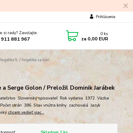
Prihlásenie
e si rady? Zavolajte.
0
ks
za
0,00 EUR
 911 881 967
ngelika 5. / Angelika sa búri
 a Serge Golon / Preložil Dominik Jarábek
teľstvo Slovenský spisovateľ Rok vydania 1972 Väzba
Počet strán 386 Stav vnútra knihy zachovalá Jazyk
nský
chcem vedieť viac...
tupnosť
Skladom 1 ks