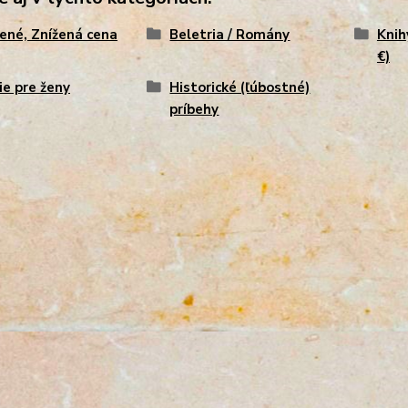
ené, Znížená cena
Beletria / Romány
Knih
€)
ie pre ženy
Historické (ľúbostné)
príbehy