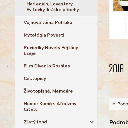
Harlequin, Lovestory,
Evitovky, krátke príbehy
Vojnová téma Politika
Mytológia Povesti
Poviedky Novely Fejtóny
Eseje
Film Divadlo Rozhlas
Cestopisy
Životopisné, Memoáre
Humor Komiks Aforizmy
Podro
Citáty
Podrobn
Zlatý fond