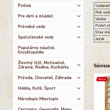
Poézia
Vydavat
Rok vyda
Pre deti a mládež
Väzba
Počet st
Prírodné vedy
Stav vnú
Spoločenské vedy
Jazyk
Populárno náučné,
Encyklopédie
Životný štýl, Motivačné,
Súvisia
Zdravie, Rodina, Kuchárky
Príroda, Chovateľ, Záhrada
Akcia
Hobby, Kutil, Šport
Národopis Miestopis
Cestopisy, Geografia, Mapy,