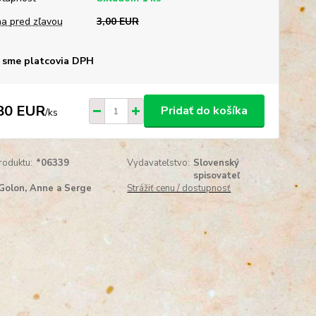
a pred zľavou
3,00 EUR
 sme platcovia DPH
80 EUR
Pridať do košíka
/
ks
roduktu:
*06339
Vydavateľstvo:
Slovenský
spisovateľ
Golon, Anne a Serge
Strážiť cenu / dostupnosť