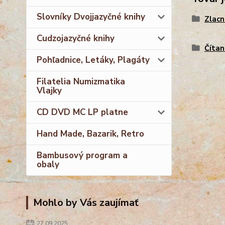
Slovníky Dvojjazyčné knihy
Zlacn
Cudzojazyčné knihy
Čítan
Pohľadnice, Letáky, Plagáty
Filatelia Numizmatika
Vlajky
CD DVD MC LP platne
Hand Made, Bazarik, Retro
Bambusový program a
obaly
Mohlo by Vás zaujímať
27.09.2025