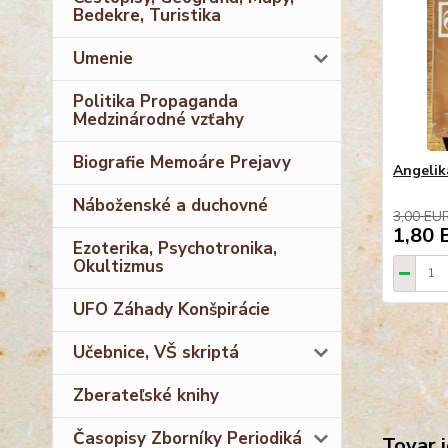
Bedekre, Turistika
Umenie
Politika Propaganda
Medzinárodné vzťahy
Biografie Memoáre Prejavy
Angelika
Náboženské a duchovné
3,00 EU
1,80 
Ezoterika, Psychotronika,
Okultizmus
UFO Záhady Konšpirácie
Učebnice, VŠ skriptá
Zberateľské knihy
Časopisy Zborníky Periodiká
Tovar j