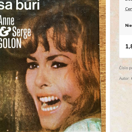
Cen
Nie
1,
Číslo p
Autor: