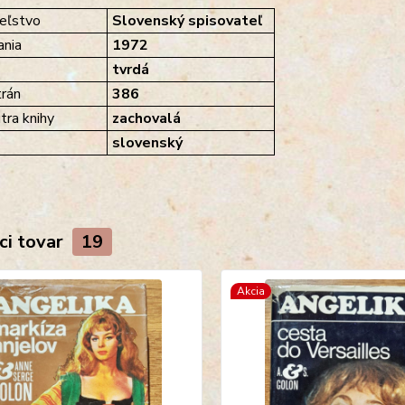
eľstvo
Slovenský spisovateľ
nia
1972
tvrdá
rán
386
tra knihy
zachovalá
slovenský
ci tovar
19
Akcia