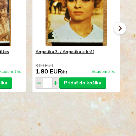
illes
Angelika 3. / Angelika a kráľ
An
3,00 EUR
3,
1,80 EUR
1
kladom 1 ks
Skladom 2 ks
/
ks
šíka
Pridať do košíka