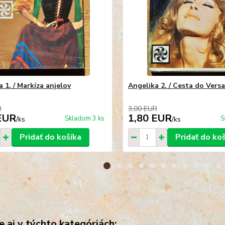
 1. / Markíza anjelov
Angelika 2. / Cesta do Versa
R
3,00 EUR
EUR
1,80 EUR
Skladom 3 ks
S
/
ks
/
ks
Pridať do košíka
Pridať do ko
e aj v týchto kategóriách: