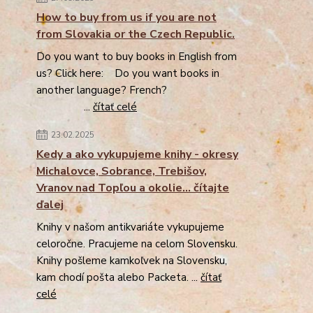
How to buy from us if you are not
from Slovakia or the Czech Republic.
Do you want to buy books in English from
us? Click here: Do you want books in
another language? French?
...
čítať celé
23.02.2025
Kedy a ako vykupujeme knihy - okresy
Michalovce, Sobrance, Trebišov,
Vranov nad Topľou a okolie... čítajte
ďalej
Knihy v našom antikvariáte vykupujeme
celoročne. Pracujeme na celom Slovensku.
Knihy pošleme kamkoľvek na Slovensku,
kam chodí pošta alebo Packeta. ...
čítať
celé