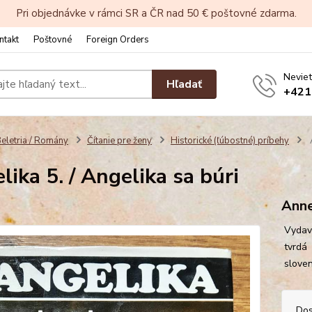
Pri objednávke v rámci SR a ČR nad 50 € poštovné zdarma.
ntakt
Poštovné
Foreign Orders
Neviet
Hľadať
+421
eletria / Romány
Čítanie pre ženy
Historické (ľúbostné) príbehy
A
lika 5. / Angelika sa búri
Anne
Vydava
tvrdá 
slove
Dos