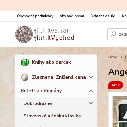
Obchodné podmienky
Ako nakupovať
Ochrana os. úd.
Ko
Úvod
B
Knihy ako darček
Ange
Zlacnené, Znížená cena
Akcia
Beletria / Romány
Dobrodružné
Slovenská a česká klasika