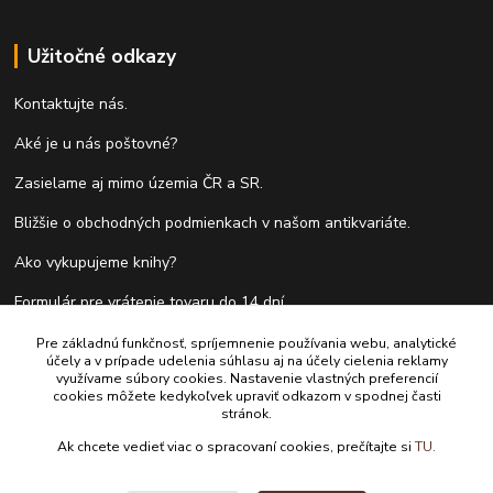
Užitočné odkazy
Kontaktujte nás.
Aké je u nás poštovné?
Zasielame aj mimo územia ČR a SR.
Bližšie o obchodných podmienkach v našom antikvariáte.
Ako vykupujeme knihy?
Formulár pre vrátenie tovaru do 14 dní.
Pre základnú funkčnosť, spríjemnenie používania webu, analytické
účely a v prípade udelenia súhlasu aj na účely cielenia reklamy
Kontakty
využívame súbory cookies. Nastavenie vlastných preferencií
cookies môžete kedykoľvek upraviť odkazom v spodnej časti
stránok.
Antikvariát Antikvýchod
Ak chcete vedieť viac o spracovaní cookies, prečítajte si
TU.
+421 911 881 967