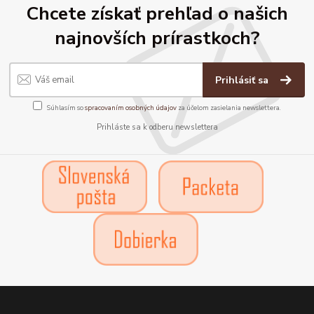
Chcete získať prehľad o našich
najnovších prírastkoch?
Prihlásiť sa
Súhlasím so
spracovaním osobných údajov
za účelom zasielania newslettera.
Prihláste sa k odberu newslettera