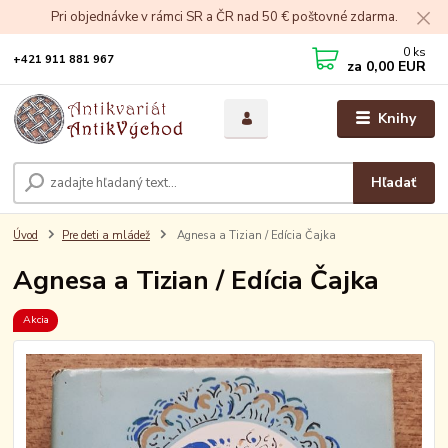
Pri objednávke v rámci SR a ČR nad 50 € poštovné zdarma.
0
ks
+421 911 881 967
za
0,00 EUR
Knihy
Hľadať
Úvod
Pre deti a mládež
Agnesa a Tizian / Edícia Čajka
Agnesa a Tizian / Edícia Čajka
Akcia