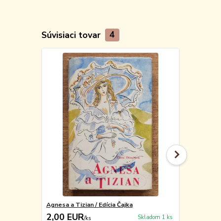
Súvisiaci tovar
4
Agnesa a Tizian / Edícia Čajka
Traja kniežac
2,00 EUR
2,90 EU
Skladom 1 ks
/
ks