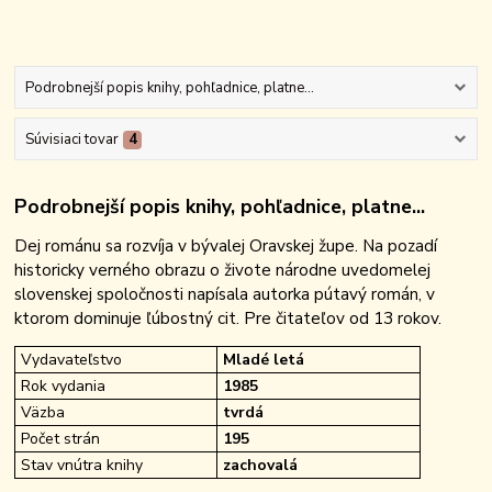
Podrobnejší popis knihy, pohľadnice, platne...
Súvisiaci tovar
4
Podrobnejší popis knihy, pohľadnice, platne...
Dej románu sa rozvíja v bývalej Oravskej župe. Na pozadí
historicky verného obrazu o živote národne uvedomelej
slovenskej spoločnosti napísala autorka pútavý román, v
ktorom dominuje ľúbostný cit. Pre čitateľov od 13 rokov.
Vydavateľstvo
Mladé letá
Rok vydania
1985
Väzba
tvrdá
Počet strán
195
Stav vnútra knihy
zachovalá