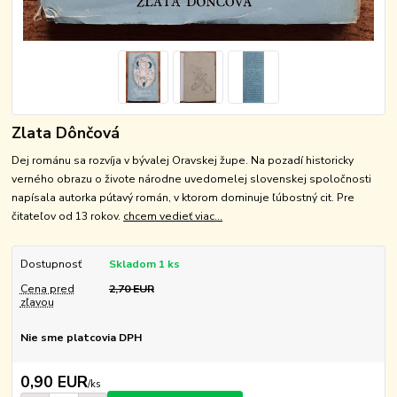
Zlata Dônčová
Dej románu sa rozvíja v bývalej Oravskej župe. Na pozadí historicky
verného obrazu o živote národne uvedomelej slovenskej spoločnosti
napísala autorka pútavý román, v ktorom dominuje ľúbostný cit. Pre
čitateľov od 13 rokov.
chcem vedieť viac...
Dostupnosť
Skladom 1 ks
Cena pred
2,70 EUR
zľavou
Nie sme platcovia DPH
0,90 EUR
/
ks