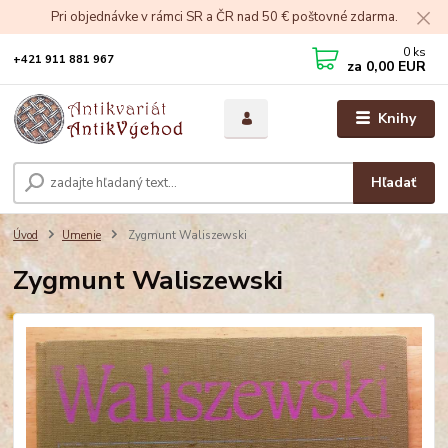
Pri objednávke v rámci SR a ČR nad 50 € poštovné zdarma.
0
ks
+421 911 881 967
za
0,00 EUR
Knihy
Hľadať
Úvod
Umenie
Zygmunt Waliszewski
Zygmunt Waliszewski