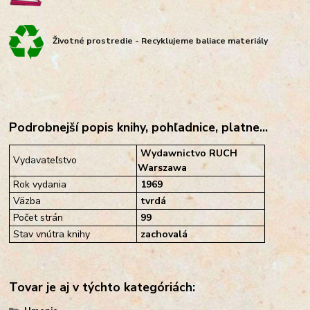
Životné prostredie - Recyklujeme baliace materiály
Podrobnejší popis knihy, pohľadnice, platne...
Wydawnictvo RUCH
Vydavateľstvo
Warszawa
Rok vydania
1969
Väzba
tvrdá
Počet strán
99
Stav vnútra knihy
zachovalá
Tovar je aj v týchto kategóriách: