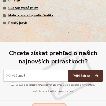
Umenie
Cudzojazyčné knihy
Maliarstvo Fotografia Grafika
Poľský jazyk
Chcete získať prehľad o našich
najnovších prírastkoch?
Prihlásiť sa
Súhlasím so
spracovaním osobných údajov
za účelom zasielania newslettera.
Prihláste sa k odberu newslettera