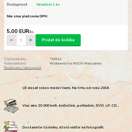
Dostupnosť
Skladom 1 ks
Nie sme platcovia DPH
5,00 EUR
/
ks
Pridať do košíka
Číslo produktu:
*04514
Vydavateľstvo:
Wydawnictvo RUCH Warszawa
Strážiť cenu / dostupnosť
Už desať rokov medzi Vami. Na trhu od roku 2016.
Viac ako 20 000 kníh, knižočiek, pohľadníc, DVD, LP, CD...
Dostanete tú knihu, ktorú vidíte na fotografii.