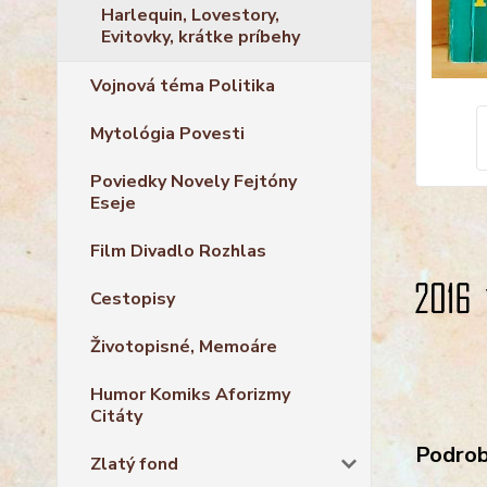
Harlequin, Lovestory,
Evitovky, krátke príbehy
Vojnová téma Politika
Mytológia Povesti
Poviedky Novely Fejtóny
Eseje
Film Divadlo Rozhlas
Cestopisy
Životopisné, Memoáre
Humor Komiks Aforizmy
Citáty
Podrobn
Zlatý fond