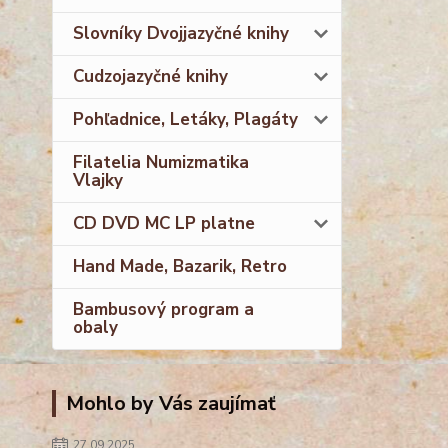
Slovníky Dvojjazyčné knihy
Cudzojazyčné knihy
Pohľadnice, Letáky, Plagáty
Filatelia Numizmatika
Vlajky
CD DVD MC LP platne
Hand Made, Bazarik, Retro
Bambusový program a
obaly
Mohlo by Vás zaujímať
27.09.2025