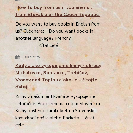
How to buy from us if you are not
from Slovakia or the Czech Republic.
Do you want to buy books in English from
us? Click here: Do you want books in
another language? French?
...
čítať celé
23.02.2025
Kedy a ako vykupujeme knihy - okresy
Michalovce, Sobrance, Trebišov,
Vranov nad Topľou a okolie... čítajte
ďalej
Knihy v našom antikvariáte vykupujeme
celoročne. Pracujeme na celom Slovensku.
Knihy pošleme kamkoľvek na Slovensku,
kam chodí pošta alebo Packeta. ...
čítať
celé