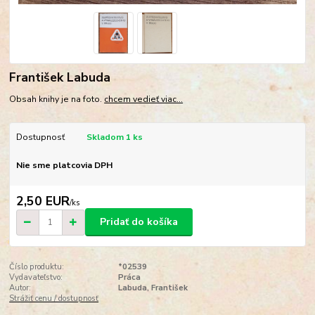
František Labuda
Obsah knihy je na foto.
chcem vedieť viac...
Dostupnosť
Skladom 1 ks
Nie sme platcovia DPH
2,50 EUR
/
ks
Pridať do košíka
Číslo produktu:
*02539
Vydavateľstvo:
Práca
Autor:
Labuda, František
Strážiť cenu / dostupnosť