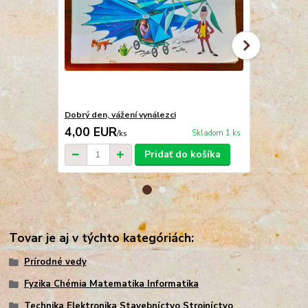
Dobrý den, vážení vynálezci
Malá encykl
4,00 EUR
13,00 E
Skladom 1 ks
/
ks
Pridať do košíka
Tovar je aj v týchto kategóriách:
Prírodné vedy
Fyzika Chémia Matematika Informatika
Technika Elektronika Stavebníctvo Strojníctvo