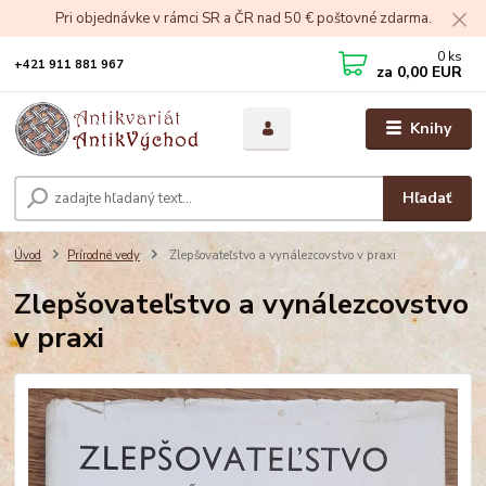
Pri objednávke v rámci SR a ČR nad 50 € poštovné zdarma.
0
ks
+421 911 881 967
za
0,00 EUR
Knihy
Hľadať
Úvod
Prírodné vedy
Zlepšovateľstvo a vynálezcovstvo v praxi
Zlepšovateľstvo a vynálezcovstvo
v praxi