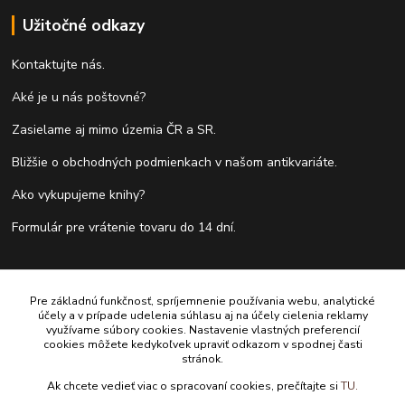
Užitočné odkazy
Kontaktujte nás.
Aké je u nás poštovné?
Zasielame aj mimo územia ČR a SR.
Bližšie o obchodných podmienkach v našom antikvariáte.
Ako vykupujeme knihy?
Formulár pre vrátenie tovaru do 14 dní.
Kontakty
Pre základnú funkčnosť, spríjemnenie používania webu, analytické
účely a v prípade udelenia súhlasu aj na účely cielenia reklamy
Antikvariát Antikvýchod
využívame súbory cookies. Nastavenie vlastných preferencií
cookies môžete kedykoľvek upraviť odkazom v spodnej časti
stránok.
+421 911 881 967
Ak chcete vedieť viac o spracovaní cookies, prečítajte si
TU.