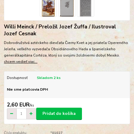
Willi Meinck / Preložil Jozef Žuffa / Ilustroval
Jozef Cesnak
Dobrodružstvá aztéckeho dievčaťa Čierny Kvet a jej priateľa Opereného
Jeleňa, veľkého vyzvedača Obsidiánového Hada a španielskeho
generálkapitána Cortéza, ktorý so svojimi žoldniermi dobyl Mexiko.
chcem vedieť viac...
Dostupnosť
Skladom 2 ks
Nie sme platcovia DPH
2,60 EUR
/
ks
Pridať do košíka
Číslo produktu:
*01027