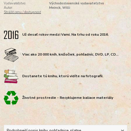
Vydavateľstvo:
Východoslovenské vydavateľstvo
Autor:
Meinck, Willi
Strážiť cenu / dostupnosť
Už desať rokov medzi Vami. Na trhu od roku 2016.
Viac ako 20 000 kníh, knižočiek, pohľadníc, DVD, LP, CD...
Dostanete tú knihu, ktorú vidíte na fotografii.
Životné prostredie - Recyklujeme baliace materiály
Podrobnejší popis knihy, pohľadnice, platne...