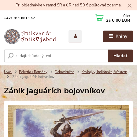
Pri objednávke v rámci SR a ČR nad 50 € poštovné zdarma.
0
ks
+421 911 881 967
za
0,00 EUR
Knihy
Hľadať
Úvod
Beletria / Romány
Dobrodružné
Kovbojky, Indiánske, Western
Zánik jaguárích bojovníkov
Zánik jaguárích bojovníkov