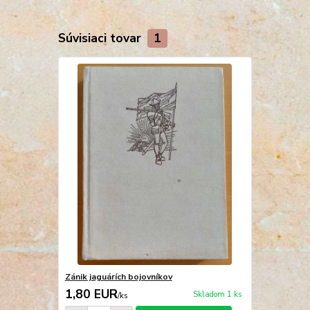
Súvisiaci tovar
1
Zánik jaguárích bojovníkov
1,80 EUR
Skladom 1 ks
/
ks