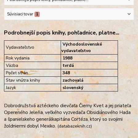
Súvisiaci tovar
1
Podrobnejší popis knihy, pohľadnice, platne...
Východoslovenské
Vydavateľstvo
vydavateľstvo
Rok vydania
1988
Väzba
tvrdá
Počet strán
348
Stav vnútra knihy
zachovalá
Jazyk
slovenský
Dobrodružstvá aztéckeho dievčaťa Čierny Kvet a jej priateľa
Opereného Jeleňa, veľkého vyzvedača Obsidiánového Hada
a španielskeho generálkapitána Cortéza, ktorý so svojimi
žoldniermi dobyl Mexiko.
(databazeknih.cz)