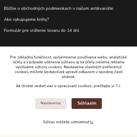
Bližšie o obchodných podmienkach v našom antikvariáte.
Ako vykupujeme knihy?
Formulár pre vrátenie tovaru do 14 dní.
Kontakty
Pre základnú funkčnosť, spríjemnenie používania webu, analytické
účely a v prípade udelenia súhlasu aj na účely cielenia reklamy
Antikvariát Antikvýchod
využívame súbory cookies. Nastavenie vlastných preferencií
cookies môžete kedykoľvek upraviť odkazom v spodnej časti
stránok.
+421 911 881 967
Ak chcete vedieť viac o spracovaní cookies, prečítajte si
TU.
antikvariat@antikvychod.sk
Súhlasím
Nastavenia
Súhlas môžete odmietnuť
tu
.
Upravit sběr cookies.