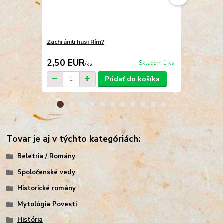
Zachránili husi Rím?
Cesta do Ř
2,50 EUR
3,80 EU
Skladom 1 ks
/
ks
Pridať do košíka
Tovar je aj v týchto kategóriách:
Beletria / Romány
Spoločenské vedy
Historické romány
Mytológia Povesti
História