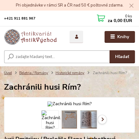
Pri objednávke v rámci SR a ČR nad 50 € poštovné zdarma.
0
ks
+421 911 881 967
za
0,00 EUR
Knihy
Hľadať
Úvod
Beletria / Romány
Historické romány
Zachránili husi Rím?
Zachránili husi Rím?
Jurij Dmitrijev / Preložila Elena Linzbothová