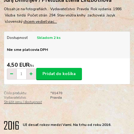
Obsah je na fotografiách. Vydavateľstvo Pravda Rok vydania 1986
Väzba tvrdá Počet strán 294 Stav vnútra knihy zachovalá Jazyk
slovenský
chcem vedieť viac...
Dostupnosť
Skladom 2 ks
Nie sme platcovia DPH
4,50 EUR
/
ks
Pridať do košíka
Číslo produktu:
*01470
Vydavateľstvo:
Pravda
Strážiť cenu / dostupnosť
Už desať rokov medzi Vami. Na trhu od roku 2016.