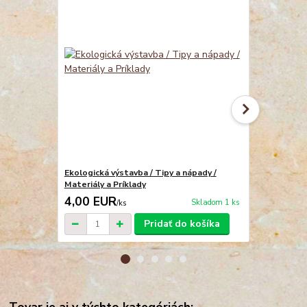
Ekologická výstavba / Tipy a nápady /
Nové podlah
Materiály a Príklady
4,00 EUR
4,00 EU
Skladom 1 ks
/
ks
Pridať do košíka