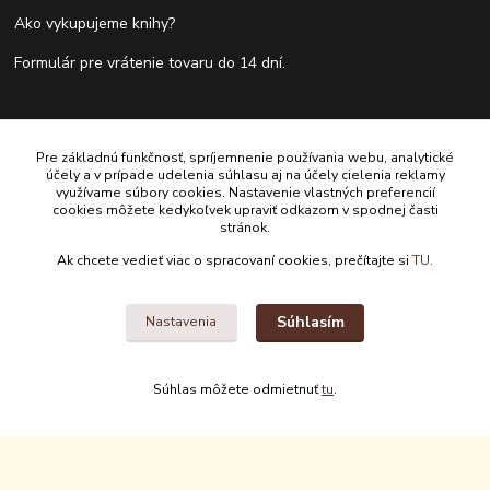
Ako vykupujeme knihy?
Formulár pre vrátenie tovaru do 14 dní.
Kontakty
Pre základnú funkčnosť, spríjemnenie používania webu, analytické
účely a v prípade udelenia súhlasu aj na účely cielenia reklamy
Antikvariát Antikvýchod
využívame súbory cookies. Nastavenie vlastných preferencií
cookies môžete kedykoľvek upraviť odkazom v spodnej časti
stránok.
+421 911 881 967
Ak chcete vedieť viac o spracovaní cookies, prečítajte si
TU.
antikvariat@antikvychod.sk
Súhlasím
Nastavenia
Súhlas môžete odmietnuť
tu
.
Upravit sběr cookies.