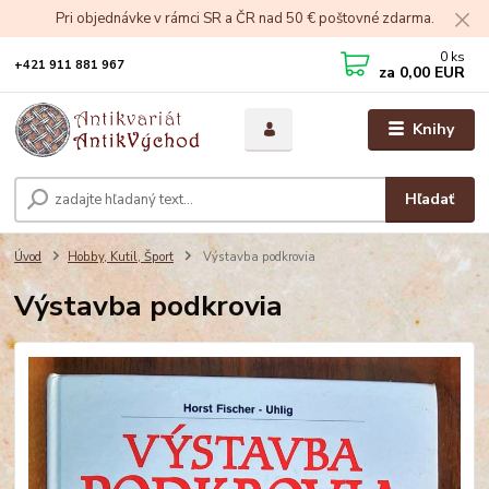
Pri objednávke v rámci SR a ČR nad 50 € poštovné zdarma.
0
ks
+421 911 881 967
za
0,00 EUR
Knihy
Hľadať
Úvod
Hobby, Kutil, Šport
Výstavba podkrovia
Výstavba podkrovia