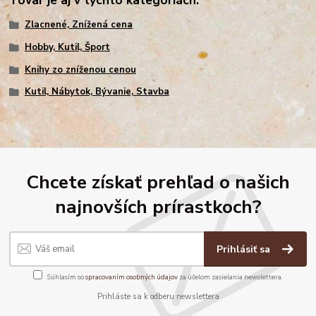
Tovar je aj v týchto kategóriách:
Zlacnené, Znížená cena
Hobby, Kutil, Šport
Knihy zo zníženou cenou
Kutil, Nábytok, Bývanie, Stavba
Chcete získať prehľad o našich
najnovších prírastkoch?
Prihlásiť sa
Súhlasím so
spracovaním osobných údajov
za účelom zasielania newslettera.
Prihláste sa k odberu newslettera