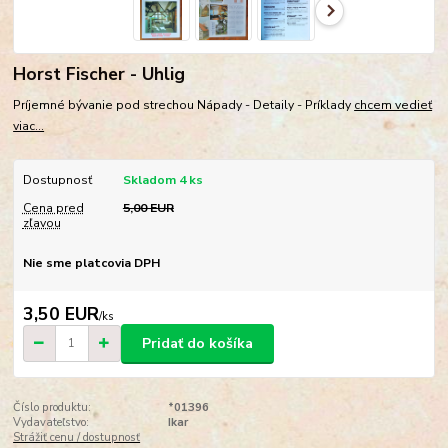
Horst Fischer - Uhlig
Príjemné bývanie pod strechou Nápady - Detaily - Príklady
chcem vedieť
viac...
Dostupnosť
Skladom 4 ks
Cena pred
5,00 EUR
zľavou
Nie sme platcovia DPH
3,50 EUR
/
ks
Pridať do košíka
Číslo produktu:
*01396
Vydavateľstvo:
Ikar
Strážiť cenu / dostupnosť