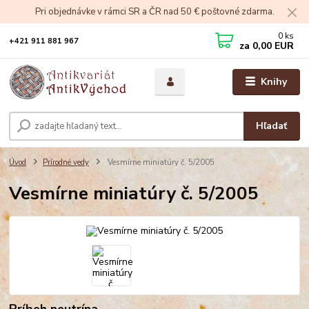
Pri objednávke v rámci SR a ČR nad 50 € poštovné zdarma.
0
ks
+421 911 881 967
za
0,00 EUR
Knihy
Hľadať
Úvod
Prírodné vedy
Vesmírne miniatúry č. 5/2005
Vesmírne miniatúry č. 5/2005
Príbeh neutrína