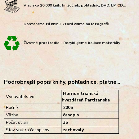
Viac ako 20 000 kníh, knižočiek, pohľadníc, DVD, LP, CD...
Dostanete tú knihu, ktorú vidíte na fotografii.
Životné prostredie - Recyklujeme baliace materiály
Podrobnejší popis knihy, pohľadnice, platne...
Hornonitrianská
Vydavateľstvo
hvezdáreň Partizánske
Ročník
2005
Väzba
časopis
Počet strán
35
Stav vnútra časopisov
zachovalý