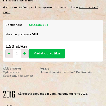
Astronomická časopis, ktorý vydáva lokálna hvezdáreň.
chcem vedieť
viac...
Dostupnosť
Skladom 1 ks
Nie sme platcovia DPH
1,90 EUR
/
ks
Pridať do košíka
Číslo produktu:
*03376
Vydavateľstvo:
Hornonitrianská hvezdáreň Partizánske
Strážiť cenu / dostupnosť
Už desať rokov medzi Vami. Na trhu od roku 2016.