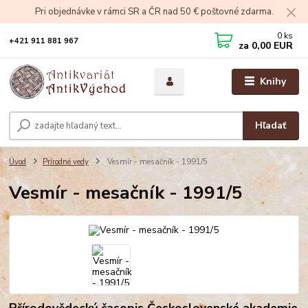
Pri objednávke v rámci SR a ČR nad 50 € poštovné zdarma.
0
ks
+421 911 881 967
za
0,00 EUR
Knihy
Hľadať
Úvod
Prírodné vedy
Vesmír - mesačník - 1991/5
Vesmír - mesačník - 1991/5
Přírodovědecký časopis Československé akademie