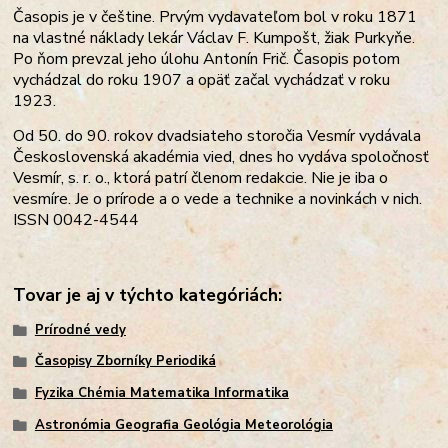
Časopis je v češtine. Prvým vydavateľom bol v roku 1871
na vlastné náklady lekár
Václav F. Kumpošt, žiak Purkyňe.
Po ňom prevzal jeho úlohu
Antonín Frič. Časopis potom
vychádzal do roku 1907 a opäť začal vychádzať v roku
1923.
Od 50. do 90. rokov dvadsiateho storočia Vesmír vydávala
Československá akadémia vied, dnes ho vydáva spoločnosť
Vesmír, s. r. o., ktorá patrí členom redakcie. Nie je iba o
vesmíre. Je o prírode a o vede a technike a novinkách v nich.
ISSN 0042-4544
Tovar je aj v týchto kategóriách:
Prírodné vedy
Časopisy Zborníky Periodiká
Fyzika Chémia Matematika Informatika
Astronómia Geografia Geológia Meteorológia