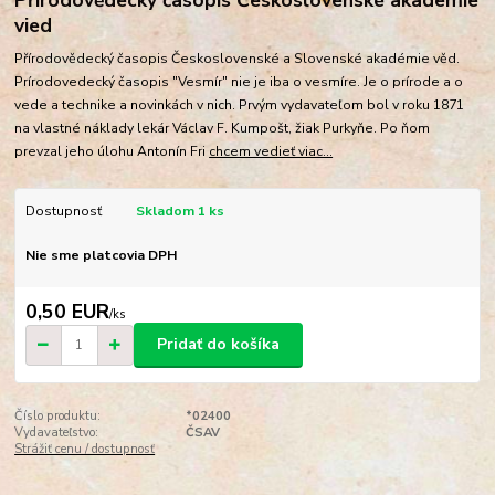
vied
Přírodovědecký časopis Československé a Slovenské akadémie věd.
Prírodovedecký časopis "Vesmír" nie je iba o vesmíre. Je o prírode a o
vede a technike a novinkách v nich. Prvým vydavateľom bol v roku 1871
na vlastné náklady lekár Václav F. Kumpošt, žiak Purkyňe. Po ňom
prevzal jeho úlohu Antonín Fri
chcem vedieť viac...
Dostupnosť
Skladom 1 ks
Nie sme platcovia DPH
0,50 EUR
/
ks
Pridať do košíka
Číslo produktu:
*02400
Vydavateľstvo:
ČSAV
Strážiť cenu / dostupnosť