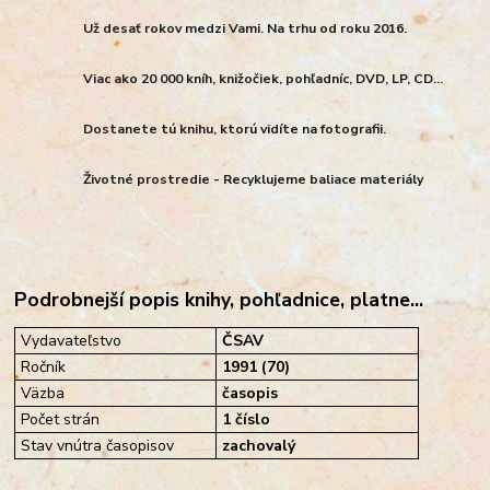
Už desať rokov medzi Vami. Na trhu od roku 2016.
Viac ako 20 000 kníh, knižočiek, pohľadníc, DVD, LP, CD...
Dostanete tú knihu, ktorú vidíte na fotografii.
Životné prostredie - Recyklujeme baliace materiály
Podrobnejší popis knihy, pohľadnice, platne...
Vydavateľstvo
ČSAV
Ročník
1991 (70)
Väzba
časopis
Počet strán
1 číslo
Stav vnútra časopisov
zachovalý