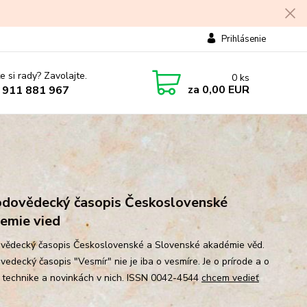
Prihlásenie
e si rady? Zavolajte.
0
ks
za
0,00 EUR
 911 881 967
odovědecký časopis Československé
emie vied
ovědecký časopis Československé a Slovenské akadémie věd.
vedecký časopis "Vesmír" nie je iba o vesmíre. Je o prírode a o
 technike a novinkách v nich. ISSN 0042-4544
chcem vedieť