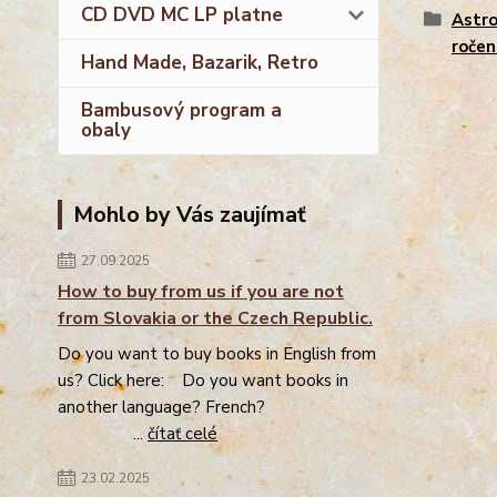
CD DVD MC LP platne
Astro
ročen
Hand Made, Bazarik, Retro
Bambusový program a
obaly
Mohlo by Vás zaujímať
27.09.2025
How to buy from us if you are not
from Slovakia or the Czech Republic.
Do you want to buy books in English from
us? Click here: Do you want books in
another language? French?
...
čítať celé
23.02.2025