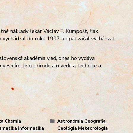
stné náklady lekár
Václav F. Kumpošt, žiak
m vychádzal do roku 1907 a opäť začal vychádzať
slovenská akadémia vied, dnes ho vydáva
 o vesmíre. Je o prírode a o vede a technike a
ka Chémia
Astronómia Geografia
matika Informatika
Geológia Meteorológia