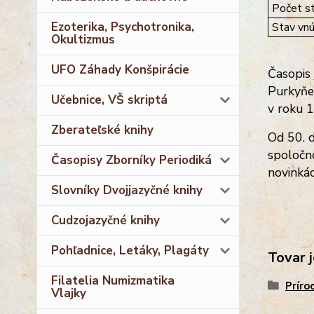
Počet st
Ezoterika, Psychotronika,
Stav vnú
Okultizmus
UFO Záhady Konšpirácie
Časopis 
Purkyňe
Učebnice, VŠ skriptá
v roku 
Zberateľské knihy
Od 50. d
spoločno
Časopisy Zborníky Periodiká
novinká
Slovníky Dvojjazyčné knihy
Cudzojazyčné knihy
Pohľadnice, Letáky, Plagáty
Tovar j
Filatelia Numizmatika
Príro
Vlajky