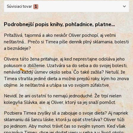
Súvisiaci tovar
1
Podrobnejší popis knihy, pohľadnice, platne...
Príťažlivá, tajomná a ako neskôr Oliver pochopí, aj veľmi
nešťastná... Prečo si Timea píše denník plný sklamania, bolesti
a beznádeje?
Olivera táto žena priťahuje, aj keď neprestajne odoláva jeho
pokusom o zblíženie. Uzatvára sa do seba a do svojej bolesti,
nenávidí každý úsmev okolo seba. Čo také zažila? Netuší, že
Timea str
atila jediné dieťa a možno prejdú roky, kým ho znova
objíme. Je nešťastná a utápa sa vo svojom zúfalstve.
Nevidí, že ani ostatní to nemajú jednoduché. Že trpí nielen
kolegyňa Slávka, ale aj Oliver, ktorý sa jej snaží pomôcť.
Pozbiera Timea zvyšky síl a zabojuje o svoje dieťa? Aj napriek
sklamaniu dá šancu láske, ktorá ju opäť stretáva? Oliver túži
po jedinom. Aby mohol tráviť čas so svojím synom. Keď však
spoznáva Timeu, chce jej dodať vieru v seba a v život okolo