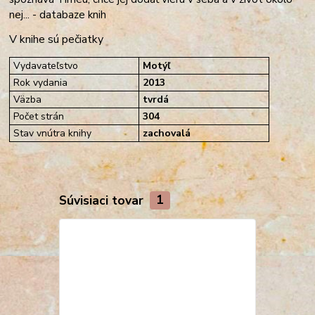
nej... - databaze knih
V knihe sú pečiatky
Vydavateľstvo
Motýľ
Rok vydania
2013
Väzba
tvrdá
Počet strán
304
Stav vnútra knihy
zachovalá
Súvisiaci tovar
1