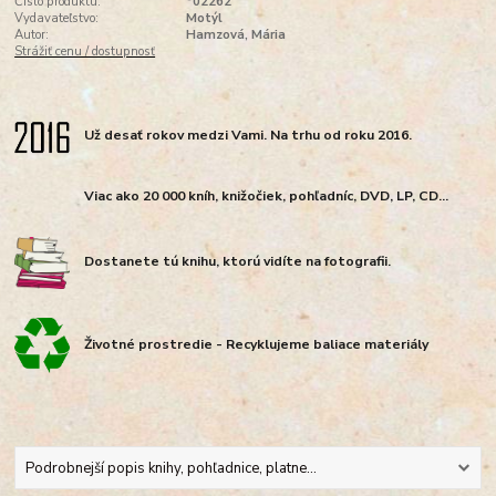
Číslo produktu:
*02262
Vydavateľstvo:
Motýl
Autor:
Hamzová, Mária
Strážiť cenu / dostupnosť
Už desať rokov medzi Vami. Na trhu od roku 2016.
Viac ako 20 000 kníh, knižočiek, pohľadníc, DVD, LP, CD...
Dostanete tú knihu, ktorú vidíte na fotografii.
Životné prostredie - Recyklujeme baliace materiály
Podrobnejší popis knihy, pohľadnice, platne...