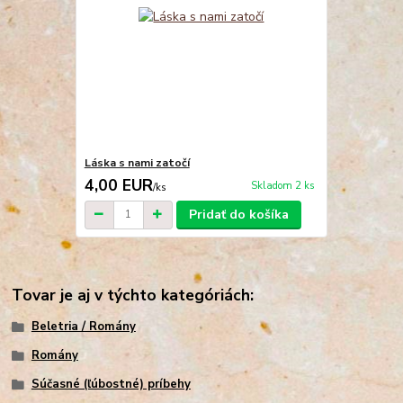
Láska s nami zatočí
4,00 EUR
Skladom 2 ks
/
ks
Pridať do košíka
Tovar je aj v týchto kategóriách:
Beletria / Romány
Romány
Súčasné (ľúbostné) príbehy