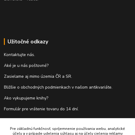
Užitočné odkazy
Kontaktujte nás.
Aké je u nás poštovné?
Zasielame aj mimo územia ČR a SR.
Bližšie o obchodných podmienkach v našom antikvariáte.
Ako vykupujeme knihy?
Formulár pre vrátenie tovaru do 14 dní.
Pre základnú funkčnosť, spríjemnenie používania webu, analytické
Kontakty
účely a v prípade udelenia súhlasu aj na účely cielenia reklamy