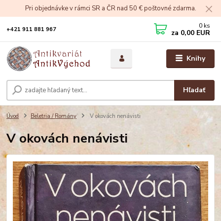
Pri objednávke v rámci SR a ČR nad 50 € poštovné zdarma.
0
ks
+421 911 881 967
za
0,00 EUR
Knihy
Hľadať
Úvod
Beletria / Romány
V okovách nenávisti
V okovách nenávisti