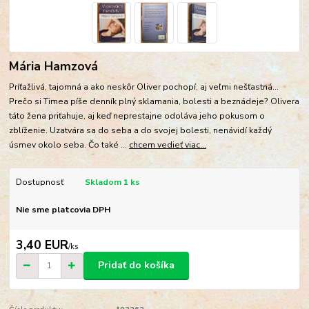
Mária Hamzová
Príťažlivá, tajomná a ako neskôr Oliver pochopí, aj veľmi nešťastná...
Prečo si Timea píše denník plný sklamania, bolesti a beznádeje? Olivera
táto žena priťahuje, aj keď neprestajne odoláva jeho pokusom o
zblíženie. Uzatvára sa do seba a do svojej bolesti, nenávidí každý
úsmev okolo seba. Čo také ...
chcem vedieť viac...
Dostupnosť
Skladom 1 ks
Nie sme platcovia DPH
3,40 EUR
/
ks
Pridať do košíka