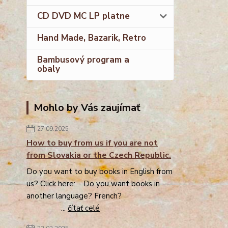
CD DVD MC LP platne
Hand Made, Bazarik, Retro
Bambusový program a
obaly
Mohlo by Vás zaujímať
27.09.2025
How to buy from us if you are not
from Slovakia or the Czech Republic.
Do you want to buy books in English from
us? Click here: Do you want books in
another language? French?
...
čítať celé