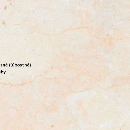
sné (ľúbostné)
ehy