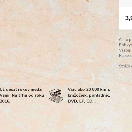
3,
Číslo p
Rok vyd
Väzba:
Papiero
Strážiť
Už desať rokov medzi
Viac ako 20 000 kníh,
Vami. Na trhu od roku
knižočiek, pohľadníc,
2016.
DVD, LP, CD...