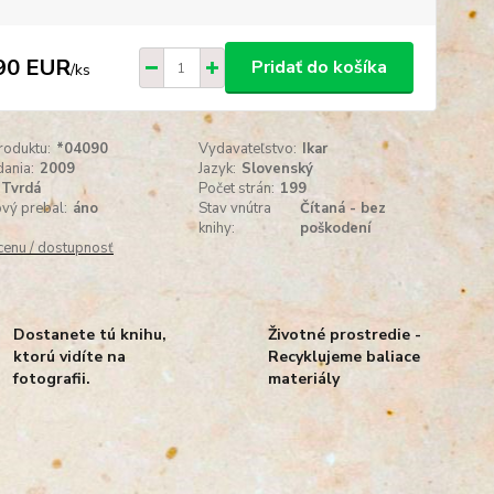
90 EUR
Pridať do košíka
/
ks
roduktu:
*04090
Vydavateľstvo:
Ikar
ania:
2009
Jazyk:
Slovenský
Tvrdá
Počet strán:
199
vý prebal:
áno
Stav vnútra
Čítaná - bez
knihy:
poškodení
 cenu / dostupnosť
Dostanete tú knihu,
Životné prostredie -
ktorú vidíte na
Recyklujeme baliace
fotografii.
materiály