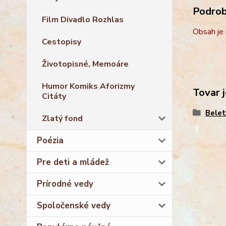
Podrobn
Film Divadlo Rozhlas
Obsah je 
Cestopisy
Životopisné, Memoáre
Humor Komiks Aforizmy
Tovar j
Citáty
Belet
Zlatý fond
Poézia
Pre deti a mládež
Prírodné vedy
Spoločenské vedy