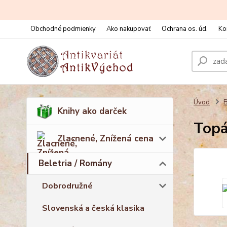
Obchodné podmienky
Ako nakupovať
Ochrana os. úd.
Ko
Úvod
B
Knihy ako darček
Topá
Zlacnené, Znížená cena
Beletria / Romány
Dobrodružné
Slovenská a česká klasika