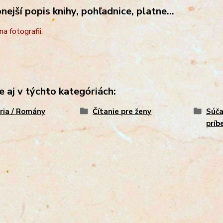
ejší popis knihy, pohľadnice, platne...
na fotografii.
e aj v týchto kategóriách:
ria / Romány
Čítanie pre ženy
Súča
príb