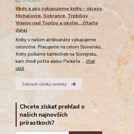
23.02.2025
Kedy a ako vykupujeme knihy - okresy
Michalovce, Sobrance, Trebišov,
Vranov nad Topľou a okolie... čítajte
ďalej
Knihy v našom antikvariáte vykupujeme
celoročne. Pracujeme na celom Slovensku.
Knihy pošleme kamkoľvek na Slovensku,
kam chodí pošta alebo Packeta. ...
čítať
celé
Zobraziť všetky novinky
Chcete získať prehľad o
našich najnovších
prírastkoch?