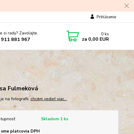
Prihlásenie
e si rady? Zavolajte.
0
ks
za
0,00 EUR
 911 881 967
sa Fulmeková
je na fotografii.
chcem vedieť viac...
tupnosť
Skladom 1 ks
 sme platcovia DPH