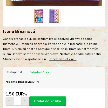
Ivona Březinová
Xandru prenasledujú na každom kroku podivné vidiny v podobe
písmena X. Potom sa dozvedia, že vôbec nie je jedináčik, ale že má
brata. Sily zla sú opäť na postupe a snaží sa jej brata spútať mocnými
silami, ktorým sám nedokáže vzdorovať. Našťastie Xandra patrí k pätici
Strážcov svetla a spoločne s ni...
chcem vedieť viac...
Dostupnosť
Skladom 1 ks
Nie sme platcovia DPH
1,50 EUR
/
ks
Pridať do košíka