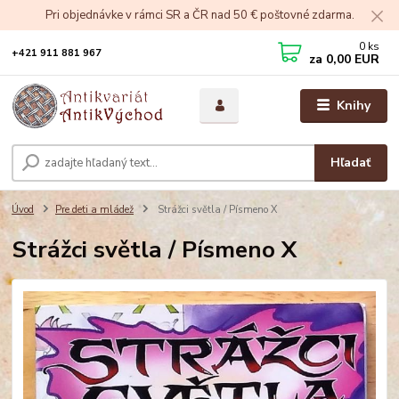
Pri objednávke v rámci SR a ČR nad 50 € poštovné zdarma.
0
ks
+421 911 881 967
za
0,00 EUR
Knihy
Hľadať
Úvod
Pre deti a mládež
Strážci světla / Písmeno X
Strážci světla / Písmeno X