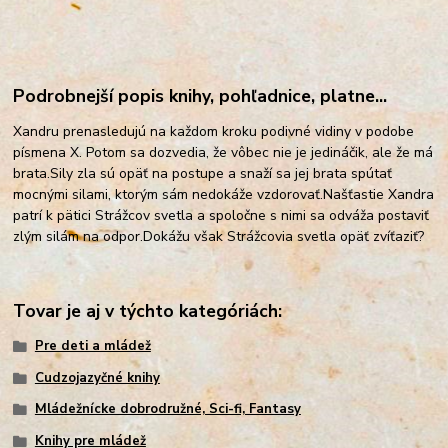
Podrobnejší popis knihy, pohľadnice, platne...
Xandru prenasledujú na každom kroku podivné vidiny v podobe
písmena X. Potom sa dozvedia, že vôbec nie je jedináčik, ale že má
brata.
Sily zla sú opäť na postupe a snaží sa jej brata spútať
mocnými silami, ktorým sám nedokáže vzdorovať.
Našťastie Xandra
patrí k pätici Strážcov svetla a spoločne s nimi sa odváža postaviť
zlým silám na odpor.
Dokážu však Strážcovia svetla opäť zvíťaziť?
Tovar je aj v týchto kategóriách:
Pre deti a mládež
Cudzojazyčné knihy
Mládežnícke dobrodružné, Sci-fi, Fantasy
Knihy pre mládež