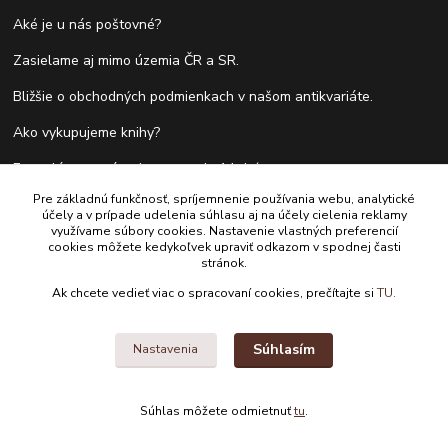
Aké je u nás poštovné?
Zasielame aj mimo územia ČR a SR.
Bližšie o obchodných podmienkach v našom antikvariáte.
Ako vykupujeme knihy?
Formulár pre vrátenie tovaru do 14 dní.
Pre základnú funkčnosť, spríjemnenie používania webu, analytické
účely a v prípade udelenia súhlasu aj na účely cielenia reklamy
využívame súbory cookies. Nastavenie vlastných preferencií
Kontakty
cookies môžete kedykoľvek upraviť odkazom v spodnej časti
stránok.
Antikvariát Antikvýchod
Ak chcete vedieť viac o spracovaní cookies, prečítajte si
TU.
+421 911 881 967
Súhlasím
Nastavenia
antikvariat@antikvychod.sk
Súhlas môžete odmietnuť
tu
.