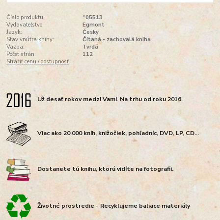
Číslo produktu:
*05513
Vydavateľstvo:
Egmont
Jazyk:
Česky
Stav vnútra knihy:
Čítaná - zachovalá kniha
Väzba:
Tvrdá
Počet strán:
112
Strážiť cenu / dostupnosť
Už desať rokov medzi Vami. Na trhu od roku 2016.
Viac ako 20 000 kníh, knižočiek, pohľadníc, DVD, LP, CD...
Dostanete tú knihu, ktorú vidíte na fotografii.
Životné prostredie - Recyklujeme baliace materiály