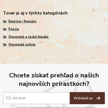
Tovar je aj v týchto kategóriách:
Beletria / Romány
Poézia
Slovenská a česká klasika
Slovenská poézia
Chcete získať prehľad o našich
najnovších prírastkoch?
Prihlásiť sa
Súhlasím so
spracovaním osobných údajov
za účelom zasielania newslettera.