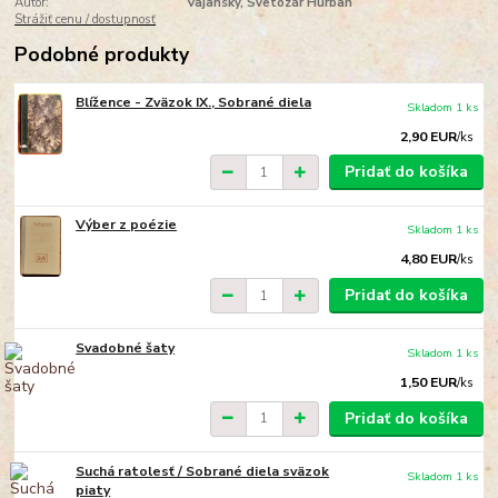
Autor:
Vajanský, Svetozár Hurban
Strážiť cenu / dostupnosť
Podobné produkty
Blížence - Zväzok IX., Sobrané diela
Skladom 1 ks
2,90 EUR
/
ks
Pridať do košíka
Výber z poézie
Skladom 1 ks
4,80 EUR
/
ks
Pridať do košíka
Svadobné šaty
Skladom 1 ks
1,50 EUR
/
ks
Pridať do košíka
Suchá ratolesť / Sobrané diela sväzok
Skladom 1 ks
piaty