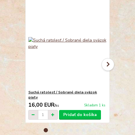
Suchá ratolesť / Sobrané diela sväzok
Letiace oko
piaty
Sobrané diela
16,00 EUR
7,00 EU
Skladom 1 ks
/
ks
Pridať do košíka