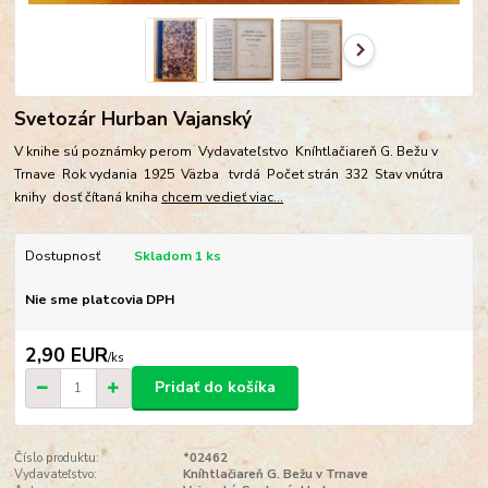
Svetozár Hurban Vajanský
V knihe sú poznámky perom Vydavateľstvo Kníhtlačiareň G. Bežu v
Trnave Rok vydania 1925 Väzba tvrdá Počet strán 332 Stav vnútra
knihy dosť čítaná kniha
chcem vedieť viac...
Dostupnosť
Skladom 1 ks
Nie sme platcovia DPH
2,90 EUR
/
ks
Pridať do košíka
Číslo produktu:
*02462
Vydavateľstvo:
Kníhtlačiareň G. Bežu v Trnave