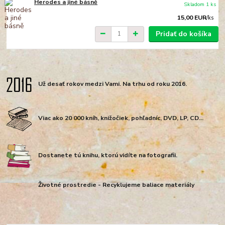
Herodes a jiné básně
Skladom 1 ks
15,00 EUR
/
ks
Pridať do košíka
Už desať rokov medzi Vami. Na trhu od roku 2016.
Viac ako 20 000 kníh, knižočiek, pohľadníc, DVD, LP, CD...
Dostanete tú knihu, ktorú vidíte na fotografii.
Životné prostredie - Recyklujeme baliace materiály