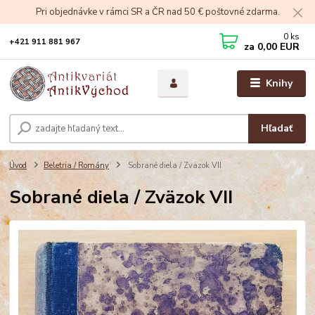
Pri objednávke v rámci SR a ČR nad 50 € poštovné zdarma.
0
ks
+421 911 881 967
za
0,00 EUR
Knihy
Hľadať
Úvod
Beletria / Romány
Sobrané diela / Zväzok VII
Sobrané diela / Zväzok VII