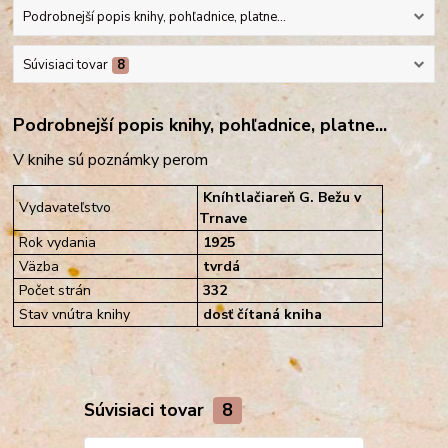
Podrobnejší popis knihy, pohľadnice, platne...
Súvisiaci tovar
8
Podrobnejší popis knihy, pohľadnice, platne...
V knihe sú poznámky perom
Kníhtlačiareň G. Bežu v
Vydavateľstvo
Trnave
Rok vydania
1925
Väzba
tvrdá
Počet strán
332
Stav vnútra knihy
dosť čítaná kniha
Súvisiaci tovar
8