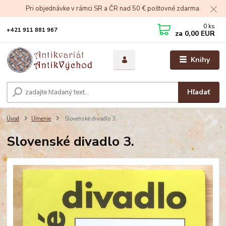
Pri objednávke v rámci SR a ČR nad 50 € poštovné zdarma.
0
ks
+421 911 881 967
za
0,00 EUR
Knihy
Hľadať
Úvod
Umenie
Slovenské divadlo 3.
Slovenské divadlo 3.