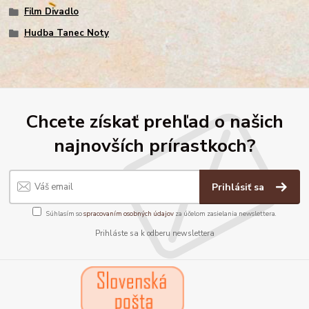
Film Divadlo
Hudba Tanec Noty
Chcete získať prehľad o našich
najnovších prírastkoch?
Prihlásiť sa
Súhlasím so
spracovaním osobných údajov
za účelom zasielania newslettera.
Prihláste sa k odberu newslettera