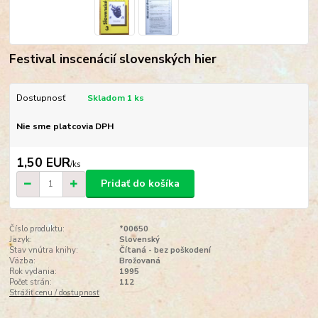
Festival inscenácií slovenských hier
Dostupnosť
Skladom 1 ks
Nie sme platcovia DPH
1,50 EUR
/
ks
Pridať do košíka
Číslo produktu:
*00650
Jazyk:
Slovenský
Stav vnútra knihy:
Čítaná - bez poškodení
Väzba:
Brožovaná
Rok vydania:
1995
Počet strán:
112
Strážiť cenu / dostupnosť