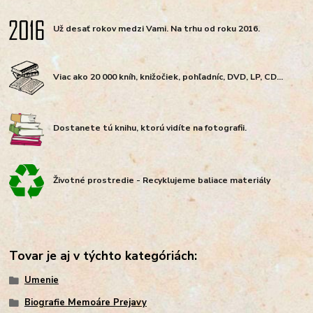
Už desať rokov medzi Vami. Na trhu od roku 2016.
Viac ako 20 000 kníh, knižočiek, pohľadníc, DVD, LP, CD...
Dostanete tú knihu, ktorú vidíte na fotografii.
Životné prostredie - Recyklujeme baliace materiály
Tovar je aj v týchto kategóriách:
Umenie
Biografie Memoáre Prejavy