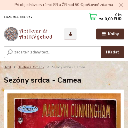
Pri objednávke v rámci SR a ČR nad 50 € poštovné zdarma.
0
ks
+421 911 881 967
za
0,00 EUR
Knihy
Hľadať
Úvod
Beletria / Romány
Sezóny srdca - Camea
Sezóny srdca - Camea