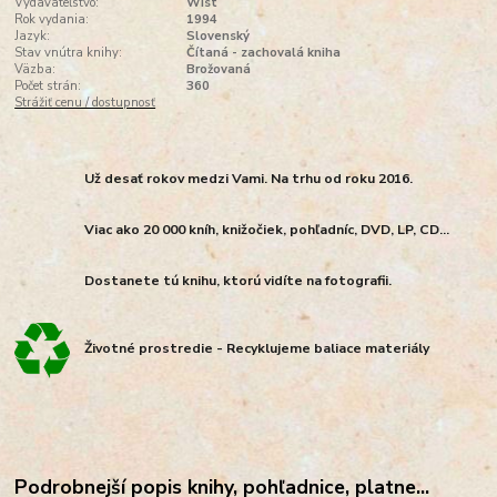
Vydavateľstvo:
Wist
Rok vydania:
1994
Jazyk:
Slovenský
Stav vnútra knihy:
Čítaná - zachovalá kniha
Väzba:
Brožovaná
Počet strán:
360
Strážiť cenu / dostupnosť
Už desať rokov medzi Vami. Na trhu od roku 2016.
Viac ako 20 000 kníh, knižočiek, pohľadníc, DVD, LP, CD...
Dostanete tú knihu, ktorú vidíte na fotografii.
Životné prostredie - Recyklujeme baliace materiály
Podrobnejší popis knihy, pohľadnice, platne...