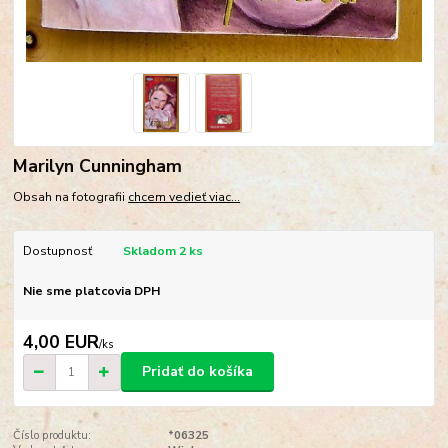
Marilyn Cunningham
Obsah na fotografii
chcem vedieť viac...
Dostupnosť
Skladom 2 ks
Nie sme platcovia DPH
4,00 EUR
/
ks
Pridať do košíka
Číslo produktu:
*06325