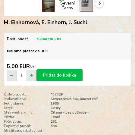
M. Einhornová, E. Einhorn, J. Suchl
Dostupnosť
Skladom 1 ks
Nie sme platcovia DPH
5,00 EUR
/
ks
Pridať do košíka
Číslo produktu:
*07029
Vydavateľstvo:
Severočeské nakladatelství
Rok vydania:
1985
Jazyk:
Česky
Stav vnútra knihy:
Čítaná - bez poškodení
Väzba:
Tvrdá
Počet strán:
261
Papierový prebal:
áno
Strážiť cenu / dostupnosť