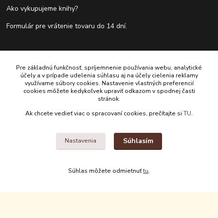
Ako vykupujeme knihy?
Formulár pre vrátenie tovaru do 14 dní.
Kontakty
Pre základnú funkčnosť, spríjemnenie používania webu, analytické
účely a v prípade udelenia súhlasu aj na účely cielenia reklamy
Antikvariát Antikvýchod
využívame súbory cookies. Nastavenie vlastných preferencií
cookies môžete kedykoľvek upraviť odkazom v spodnej časti
stránok.
+421 911 881 967
Ak chcete vedieť viac o spracovaní cookies, prečítajte si
TU.
antikvariat@antikvychod.sk
Súhlasím
Nastavenia
Súhlas môžete odmietnuť
tu
.
Upravit sběr cookies.