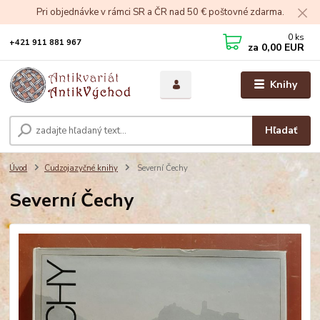
Pri objednávke v rámci SR a ČR nad 50 € poštovné zdarma.
0
ks
+421 911 881 967
za
0,00 EUR
Knihy
Hľadať
Úvod
Cudzojazyčné knihy
Severní Čechy
Severní Čechy