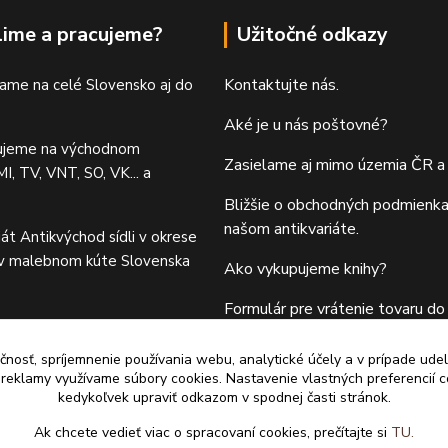
lime a pracujeme?
Užitočné odkazy
Kontaktujte nás.
ame na celé Slovensko aj do
Aké je u nás poštovné?
ujeme na východnom
Zasielame aj mimo územia ČR a
I, TV, VNT, SO, VK... a
Bližšie o obchodných podmienka
našom antikvariáte.
iát Antikvýchod sídli v okrese
 v malebnom kúte Slovenska
Ako vykupujeme knihy?
Formulár pre vrátenie tovaru do 
čnosť, spríjemnenie používania webu, analytické účely a v prípade udel
a reklamy využívame súbory cookies. Nastavenie vlastných preferencií 
kedykoľvek upraviť odkazom v spodnej časti stránok.
Ak chcete vedieť viac o spracovaní cookies, prečítajte si
TU.