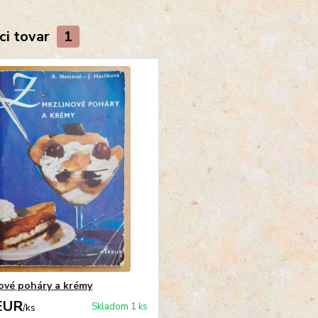
ci tovar
1
ové poháry a krémy
EUR
Skladom 1 ks
/
ks