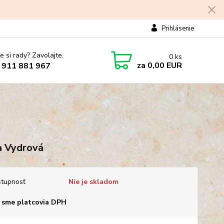
Prihlásenie
e si rady? Zavolajte.
0
ks
za
0,00 EUR
 911 881 967
 Vydrová
tupnosť
Nie je skladom
 sme platcovia DPH