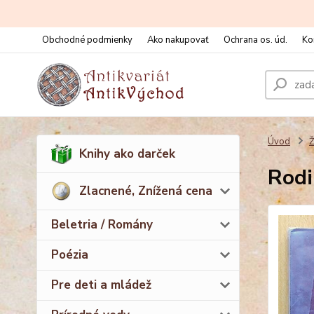
Obchodné podmienky
Ako nakupovať
Ochrana os. úd.
Ko
Úvod
Ž
Knihy ako darček
Rodi
Zlacnené, Znížená cena
Beletria / Romány
Poézia
Pre deti a mládež