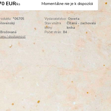
70 EUR
Momentálne nie je k dispozícii
/
ks
roduktu:
*06705
Vydavateľstvo:
Osveta
Slovenský
Stav vnútra
Čítaná - zachovalá
knihy:
kniha
Brožovaná
Počet strán:
84
 cenu / dostupnosť