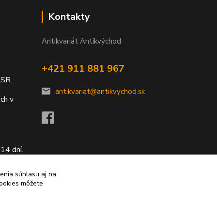
Kontakty
Antikvariát Antikvýchod
+421 911 881 967
 SR.
antikvariat@antikvychod.sk
ch v
14 dní.
enia súhlasu aj na
cookies môžete