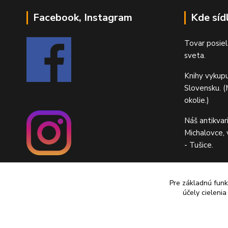
Facebook, Instagram
Kde síd
Tovar posiel
sveta.
Knihy vykup
Slovensku. (M
okolie.)
Náš antikvar
Michalovce,
- Tušice.
Pre základnú funk
účely cieleni