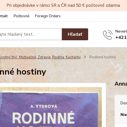
Pri objednávke v rámci SR a ČR nad 50 € poštovné zdarma.
ntakt
Poštovné
Foreign Orders
Neviet
Hľadať
+421
ivotný štýl, Motivačné, Zdravie, Rodina, Kuchárky
Rodinné hostiny
nné hostiny
Anna
Dos
Nie