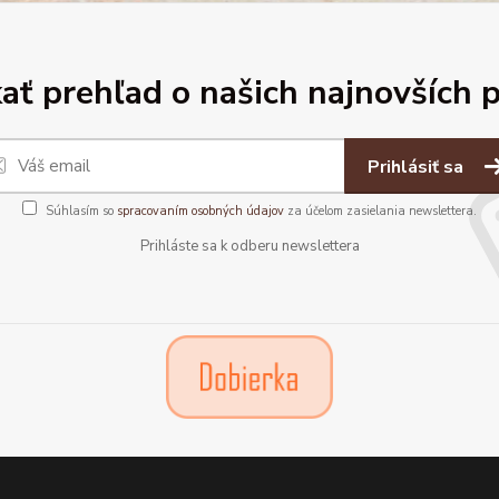
ať prehľad o našich najnovších 
Prihlásiť sa
Súhlasím so
spracovaním osobných údajov
za účelom zasielania newslettera.
Prihláste sa k odberu newslettera