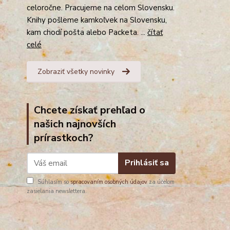
celoročne. Pracujeme na celom Slovensku.
Knihy pošleme kamkoľvek na Slovensku,
kam chodí pošta alebo Packeta. ...
čítať
celé
Zobraziť všetky novinky
Chcete získať prehľad o
našich najnovších
prírastkoch?
Prihlásiť sa
Súhlasím so
spracovaním osobných údajov
za účelom
zasielania newslettera.