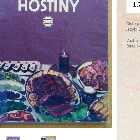
1,
Číslo p
Jazyk:
Väzba:
Strážiť