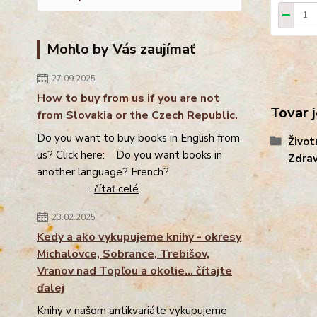
Mohlo by Vás zaujímať
27.09.2025
How to buy from us if you are not
Tovar j
from Slovakia or the Czech Republic.
Do you want to buy books in English from
Život
us? Click here: Do you want books in
Zdrav
another language? French?
...
čítať celé
23.02.2025
Kedy a ako vykupujeme knihy - okresy
Michalovce, Sobrance, Trebišov,
Vranov nad Topľou a okolie... čítajte
ďalej
Knihy v našom antikvariáte vykupujeme