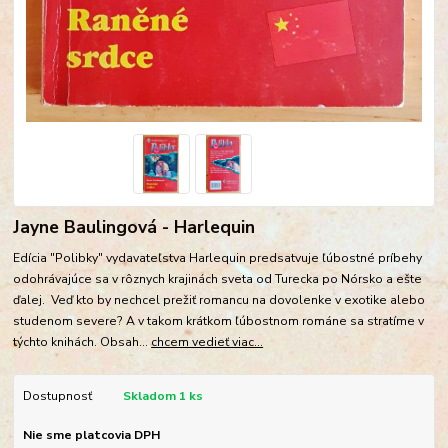
Jayne Baulingová - Harlequin
Edícia "Polibky" vydavateľstva Harlequin predsatvuje ľúbostné príbehy
odohrávajúce sa v rôznych krajinách sveta od Turecka po Nórsko a ešte
ďalej. Veď kto by nechcel prežiť romancu na dovolenke v exotike alebo
studenom severe? A v takom krátkom ľúbostnom románe sa stratíme v
týchto knihách. Obsah...
chcem vedieť viac...
Dostupnosť
Skladom 1 ks
Nie sme platcovia DPH