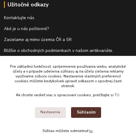
Užitočné odkazy
Kontaktujte nás.
Aké je u nás poštovné?
Zasielame aj mimo územia ČR a SR.
Bližšie o obchodných podmienkach v našom antikvariáte.
Ako vykupujeme knihy?
Pre základnú funkčnosť, spríjemnenie používania webu, analytické
účely a v prípade udelenia súhlasu aj na účely cielenia reklamy
Formulár pre vrátenie tovaru do 14 dní.
využívame súbory cookies. Nastavenie vlastných preferencií
cookies môžete kedykoľvek upraviť odkazom v spodnej časti
stránok.
Kontakty
Ak chcete vedieť viac o spracovaní cookies, prečítajte si
TU.
Antikvariát Antikvýchod
Súhlasím
Nastavenia
+421 911 881 967
Súhlas môžete odmietnuť
tu
.
antikvariat@antikvychod.sk