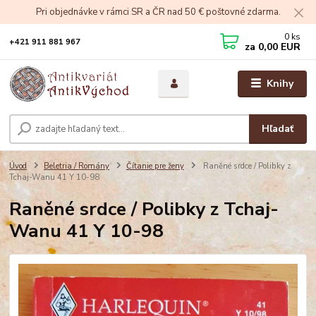
Pri objednávke v rámci SR a ČR nad 50 € poštovné zdarma.
0
ks
+421 911 881 967
za
0,00 EUR
Knihy
Hľadať
Úvod
Beletria / Romány
Čítanie pre ženy
Raněné srdce / Polibky z
Tchaj-Wanu 41 Y 10-98
Raněné srdce / Polibky z Tchaj-
Wanu 41 Y 10-98