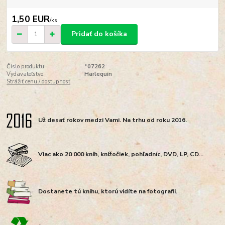
1,50 EUR
/
ks
Pridať do košíka
Číslo produktu:
*07262
Vydavateľstvo:
Harlequin
Strážiť cenu / dostupnosť
Už desať rokov medzi Vami. Na trhu od roku 2016.
Viac ako 20 000 kníh, knižočiek, pohľadníc, DVD, LP, CD...
Dostanete tú knihu, ktorú vidíte na fotografii.