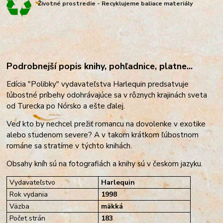
Životné prostredie - Recyklujeme baliace materiály
Podrobnejší popis knihy, pohľadnice, platne...
Edícia "Polibky" vydavateľstva Harlequin predsatvuje
ľúbostné príbehy odohrávajúce sa v rôznych krajinách sveta
od Turecka po Nórsko a ešte ďalej.
Veď kto by nechcel prežiť romancu na dovolenke v exotike
alebo studenom severe? A v takom krátkom ľúbostnom
románe sa stratíme v týchto knihách.
Obsahy kníh sú na fotografiách a knihy sú v českom jazyku.
Vydavateľstvo
Harlequin
Rok vydania
1998
Väzba
mäkká
Počet strán
183