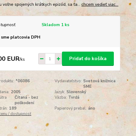
u voľne spojených krátkych epizód, sa ťa...
chcem vedieť viac...
tupnosť
Skladom 1 ks
 sme platcovia DPH
00 EUR
Pridať do košíka
/
ks
roduktu:
*06086
Vydavateľstvo:
Svetová knižnica
SME
ania:
2005
Jazyk:
Slovenský
útra
Čítaná - bez
Väzba:
Tvrdá
poškodení
trán:
189
Papierový prebal:
áno
 cenu / dostupnosť