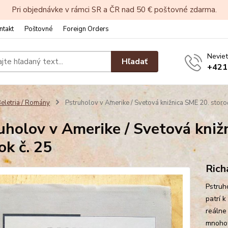
Pri objednávke v rámci SR a ČR nad 50 € poštovné zdarma.
ntakt
Poštovné
Foreign Orders
Neviet
Hľadať
+421
eletria / Romány
Pstruholov v Amerike / Svetová knižnica SME 20. storoč
uholov v Amerike / Svetová knižn
ok č. 25
Rich
Pstruho
patrí 
reálne
mnohot