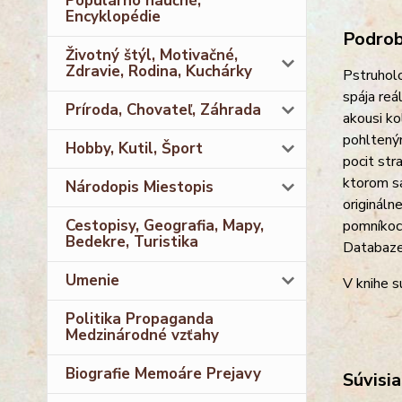
Populárno náučné,
Encyklopédie
Podrobn
Životný štýl, Motivačné,
Zdravie, Rodina, Kuchárky
Pstruholo
spája reá
Príroda, Chovateľ, Záhrada
akousi ko
pohlteným
Hobby, Kutil, Šport
pocit str
ktorom sa
Národopis Miestopis
origináln
Cestopisy, Geografia, Mapy,
pomníkoch
Bedekre, Turistika
Databaz
Umenie
V knihe s
Politika Propaganda
Medzinárodné vzťahy
Biografie Memoáre Prejavy
Súvisia