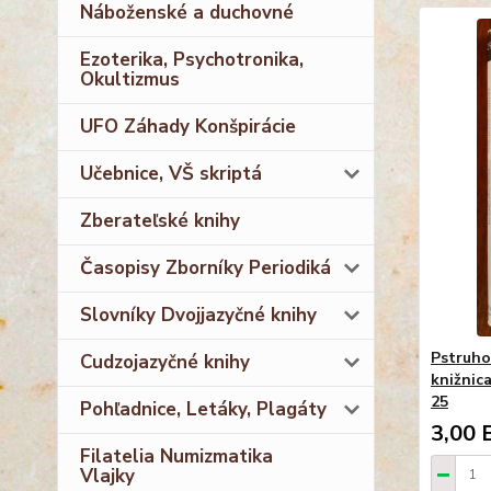
Náboženské a duchovné
Ezoterika, Psychotronika,
Okultizmus
UFO Záhady Konšpirácie
Učebnice, VŠ skriptá
Zberateľské knihy
Časopisy Zborníky Periodiká
Slovníky Dvojjazyčné knihy
Pstruho
Cudzojazyčné knihy
knižnica
25
Pohľadnice, Letáky, Plagáty
3,00 
Filatelia Numizmatika
Vlajky