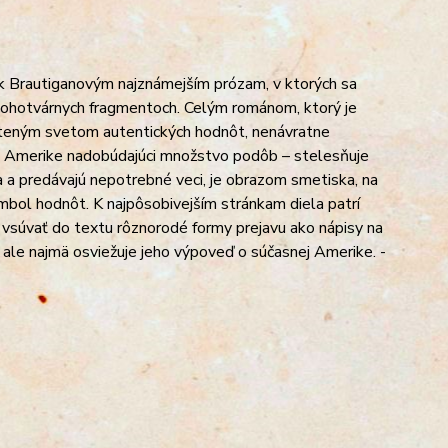
í k Brautiganovým najznámejším prózam, v ktorých sa
mnohotvárnych fragmentoch. Celým románom, ktorý je
ateným svet
om autentických hodnôt, nenávratne
 v Amerike nadobúdajúci množstvo podôb – stelesňuje
 a predávajú nepotrebné veci, je obrazom smetiska, na
ymbol hodnôt. K najpôsobivejším stránkam diela patrí
 vsúvať do textu rôznorodé formy prejavu ako nápisy na
, ale najmä osviežuje jeho výpoveď o súčasnej Amerike. -