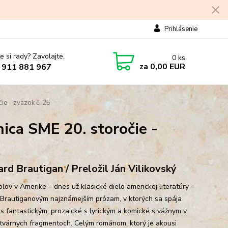
Prihlásenie
e si rady? Zavolajte.
0
ks
za
0,00 EUR
 911 881 967
ie - zväzok č. 25
ica SME 20. storočie -
ard Brautigan / Preložil Ján Vilikovský
lov v Amerike – dnes už klasické dielo americkej literatúry –
k Brautiganovým najznámejším prózam, v ktorých sa spája
 s fantastickým, prozaické s lyrickým a komické s vážnym v
várnych fragmentoch. Celým románom, ktorý je akousi