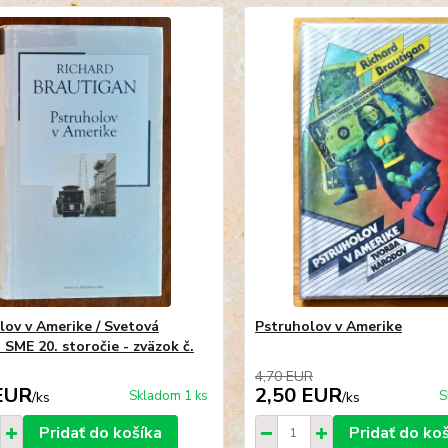
lov v Amerike / Svetová
Pstruholov v Amerike
 SME 20. storočie - zväzok č.
4,70 EUR
EUR
2,50 EUR
Skladom 1 ks
S
/
ks
/
ks
Pridať do košíka
Pridať do ko