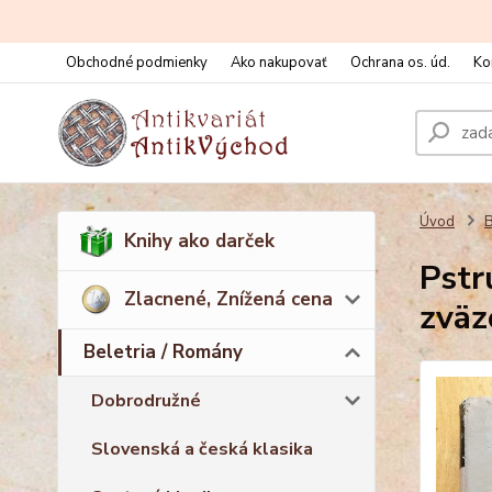
Obchodné podmienky
Ako nakupovať
Ochrana os. úd.
Ko
Úvod
B
Knihy ako darček
Pstr
Zlacnené, Znížená cena
zväz
Beletria / Romány
Dobrodružné
Slovenská a česká klasika