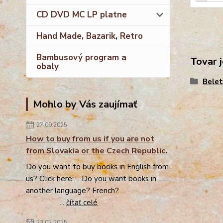
CD DVD MC LP platne
Hand Made, Bazarik, Retro
Bambusový program a
Tovar j
obaly
Belet
Mohlo by Vás zaujímať
27.09.2025
How to buy from us if you are not
from Slovakia or the Czech Republic.
Do you want to buy books in English from
us? Click here: Do you want books in
another language? French?
...
čítať celé
23.02.2025