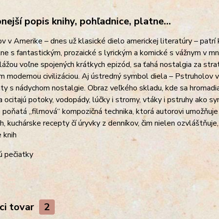
ejší popis knihy, pohľadnice, platne...
v v Amerike – dnes už klasické dielo americkej literatúry – patr
lne s fantastickým, prozaické s lyrickým a komické s vážnym v 
lážou voľne spojených krátkych epizód, sa ťahá nostalgia za str
 modernou civilizáciou. Aj ústredný symbol diela – Pstruholov
aty s nádychom nostalgie. Obraz veľkého skladu, kde sa hromadia
 ocitajú potoky, vodopády, lúčky i stromy, vtáky i pstruhy ako s
e poňatá „filmová“ kompozičná technika, ktorá autorovi umožňuje
, kuchárske recepty čí úryvky z denníkov, čim nielen ozvláštňuje
e knih
ú pečiatky
ci tovar
2