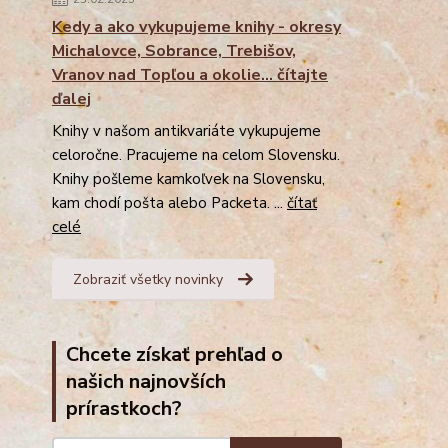
Kedy a ako vykupujeme knihy - okresy
Michalovce, Sobrance, Trebišov,
Vranov nad Topľou a okolie... čítajte
ďalej
Knihy v našom antikvariáte vykupujeme
celoročne. Pracujeme na celom Slovensku.
Knihy pošleme kamkoľvek na Slovensku,
kam chodí pošta alebo Packeta. ...
čítať
celé
Zobraziť všetky novinky
Chcete získať prehľad o
našich najnovších
prírastkoch?