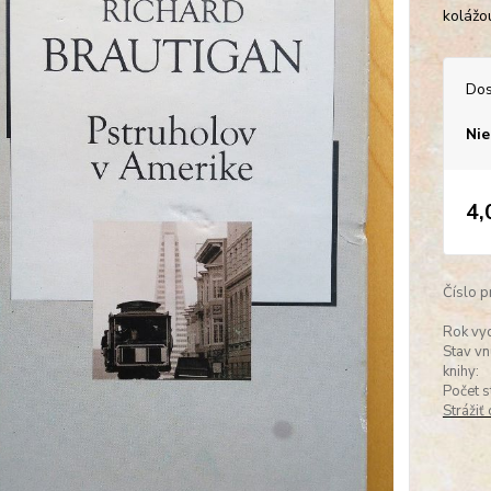
kolážo
Dos
Nie
4,
Číslo p
Rok vyd
Stav vn
knihy:
Počet s
Strážiť