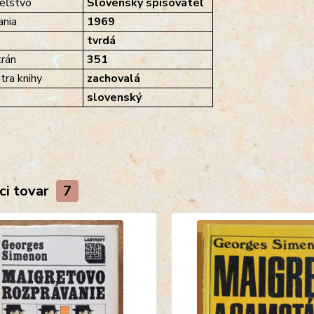
eľstvo
Slovenský spisovateľ
nia
1969
tvrdá
rán
351
tra knihy
zachovalá
slovenský
ci tovar
7