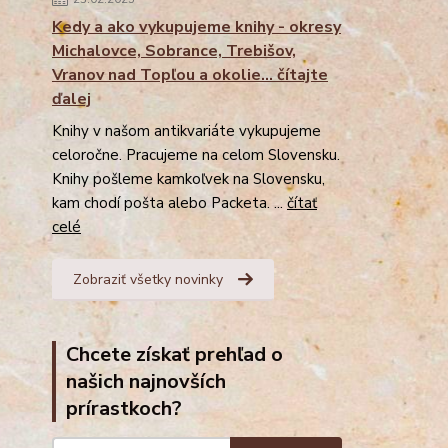
Kedy a ako vykupujeme knihy - okresy
Michalovce, Sobrance, Trebišov,
Vranov nad Topľou a okolie... čítajte
ďalej
Knihy v našom antikvariáte vykupujeme
celoročne. Pracujeme na celom Slovensku.
Knihy pošleme kamkoľvek na Slovensku,
kam chodí pošta alebo Packeta. ...
čítať
celé
Zobraziť všetky novinky
Chcete získať prehľad o
našich najnovších
prírastkoch?