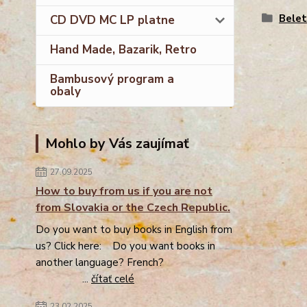
Belet
CD DVD MC LP platne
Hand Made, Bazarik, Retro
Bambusový program a
obaly
Mohlo by Vás zaujímať
27.09.2025
How to buy from us if you are not
from Slovakia or the Czech Republic.
Do you want to buy books in English from
us? Click here: Do you want books in
another language? French?
...
čítať celé
23.02.2025