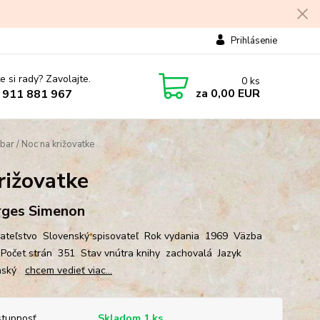
Prihlásenie
e si rady? Zavolajte.
0
ks
za
0,00 EUR
 911 881 967
 bar / Noc na križovatke
križovatke
ges Simenon
teľstvo Slovenský spisovateľ Rok vydania 1969 Väzba
Počet strán 351 Stav vnútra knihy zachovalá Jazyk
nský
chcem vedieť viac...
tupnosť
Skladom 1 ks