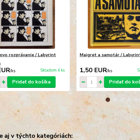
ovo rozprávanie / Labyrint
Maigret a samotár / Labyrin
R
EUR
1,50 EUR
Skladom 4 ks
S
/
ks
/
ks
Pridať do košíka
Pridať do ko
e aj v týchto kategóriách: