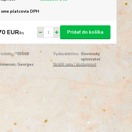
 sme platcovia DPH
70 EUR
Pridať do košíka
/
ks
roduktu:
*05568
Vydavateľstvo:
Slovenský
spisovateľ
Simenon, Georges
Strážiť cenu / dostupnosť