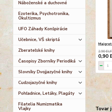
Náboženské a duchovné
Ezoterika, Psychotronika,
Okultizmus
UFO Záhady Konšpirácie
Učebnice, VŠ skriptá
Maigret
Zberateľské knihy
2,90 EU
0,90 
Časopisy Zborníky Periodiká
Slovníky Dvojjazyčné knihy
Cudzojazyčné knihy
Pohľadnice, Letáky, Plagáty
Filatelia Numizmatika
Tovar j
Vlajky