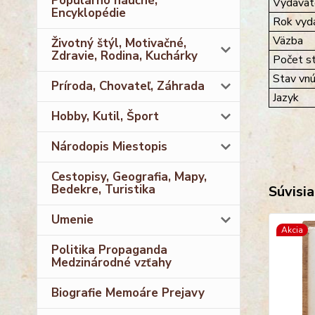
Populárno náučné,
Vydavat
Encyklopédie
Rok vyda
Väzba
Životný štýl, Motivačné,
Zdravie, Rodina, Kuchárky
Počet st
Stav vnú
Príroda, Chovateľ, Záhrada
Jazyk
Hobby, Kutil, Šport
Národopis Miestopis
Cestopisy, Geografia, Mapy,
Bedekre, Turistika
Súvisia
Umenie
Akcia
Politika Propaganda
Medzinárodné vzťahy
Biografie Memoáre Prejavy