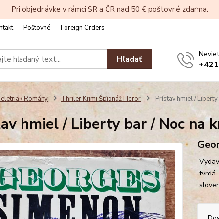
Pri objednávke v rámci SR a ČR nad 50 € poštovné zdarma.
ntakt
Poštovné
Foreign Orders
Neviet
Hľadať
+421
eletria / Romány
Thriler Krimi Špionáž Horor
Prístav hmiel / Liberty
tav hmiel / Liberty bar / Noc na 
Geor
Vydava
tvrdá 
slove
Dos