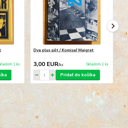
t
Dva plus pět / Komisař Maigret
3x
3,00 EUR
3
kladom 1 ks
Skladom 1 ks
/
ks
šíka
Pridať do košíka