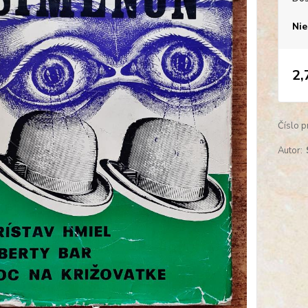
Nie
2,
Číslo p
Autor: