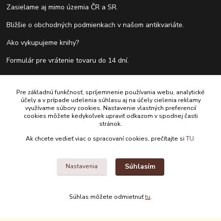
Zasielame aj mimo územia ČR a SR.
Bližšie o obchodných podmienkach v našom antikvariáte.
Ako vykupujeme knihy?
Formulár pre vrátenie tovaru do 14 dní.
Pre základnú funkčnosť, spríjemnenie používania webu, analytické
Kontakty
účely a v prípade udelenia súhlasu aj na účely cielenia reklamy
využívame súbory cookies. Nastavenie vlastných preferencií
cookies môžete kedykoľvek upraviť odkazom v spodnej časti
Antikvariát Antikvýchod
stránok.
Ak chcete vedieť viac o spracovaní cookies, prečítajte si
TU.
+421 911 881 967
antikvariat@antikvychod.sk
Súhlasím
Nastavenia
Súhlas môžete odmietnuť
tu
.