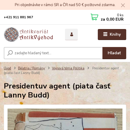
Pri objednávke v rámci SR a ČR nad 50 € poštovné zdarma.
0
ks
+421 911 881 967
za
0,00 EUR
Knihy
Hľadať
Úvod
Beletria / Romány
Vojnová téma Politika
Presidentuv agent
(piata časť Lanny Budd)
Presidentuv agent (piata časť
Lanny Budd)