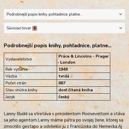
Podrobnejší popis knihy, pohľadnice, platne...
Súvisiaci tovar
6
Podrobnejší popis knihy, pohľadnice, platne...
Práce & Lincolns - Prager
Vydavateľstvo
- London
Rok vydania
1948
Väzba
tvrdá
Počet strán
887
Stav vnútra knihy
dosť čítaná kniha
Jazyk
český
Lanny Budd sa stretáva s prezidentom Rooseveltom a stáva
sa jeho agentom.
Lanny márne pátra po svojej žene, ktorej sa
zmocnilo gestapo a odvlieklo ju z Francúzska do Nemecka.
Aj