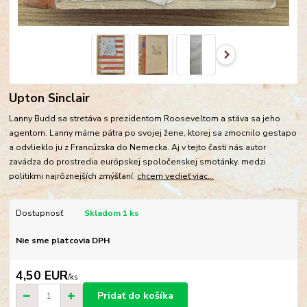
Upton Sinclair
Lanny Budd sa stretáva s prezidentom Rooseveltom a stáva sa jeho
agentom. Lanny márne pátra po svojej žene, ktorej sa zmocnilo gestapo
a odvlieklo ju z Francúzska do Nemecka. Aj v tejto časti nás autor
zavádza do prostredia európskej spoločenskej smotánky, medzi
politikmi najrôznejších zmýšľaní.
chcem vedieť viac...
Dostupnosť
Skladom 1 ks
Nie sme platcovia DPH
4,50 EUR
/
ks
Pridať do košíka