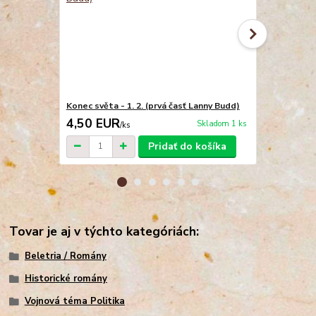
Konec světa - 1. 2. (prvá časť Lanny Budd)
Brána je dok
4,50 EUR
4,50 EU
Skladom 1 ks
/
ks
Pridať do košíka
Tovar je aj v týchto kategóriách:
Beletria / Romány
Historické romány
Vojnová téma Politika