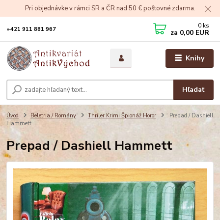
Pri objednávke v rámci SR a ČR nad 50 € poštovné zdarma.
0
ks
+421 911 881 967
za
0,00 EUR
Knihy
Hľadať
Úvod
Beletria / Romány
Thriler Krimi Špionáž Horor
Prepad / Dashiell
Hammett
Prepad / Dashiell Hammett