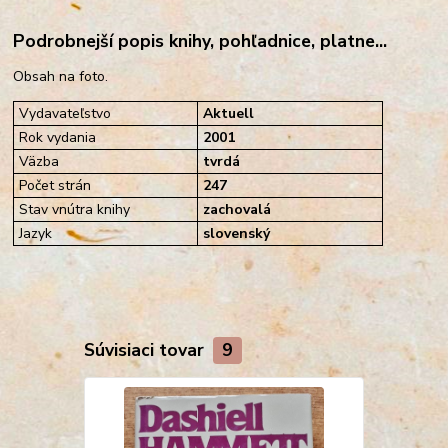
Podrobnejší popis knihy, pohľadnice, platne...
Obsah na foto.
Vydavateľstvo
Aktuell
Rok vydania
2001
Väzba
tvrdá
Počet strán
247
Stav vnútra knihy
zachovalá
Jazyk
slovenský
Súvisiaci tovar
9