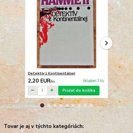
Detektív z Kontinentálnej
Bez slitován
2,20 EUR
5,00 EU
Skladom 1 ks
/
ks
Pridať do košíka
Tovar je aj v týchto kategóriách: