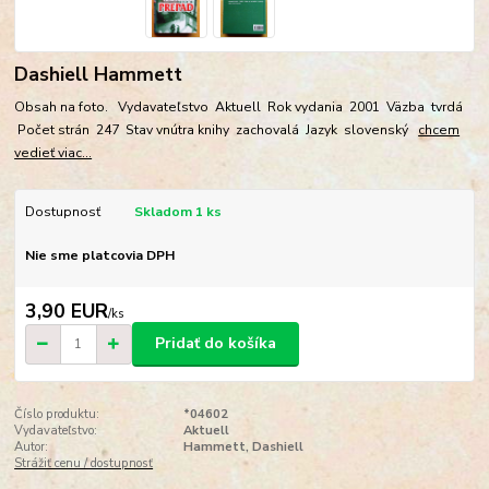
Dashiell Hammett
Obsah na foto. Vydavateľstvo Aktuell Rok vydania 2001 Väzba tvrdá
Počet strán 247 Stav vnútra knihy zachovalá Jazyk slovenský
chcem
vedieť viac...
Dostupnosť
Skladom 1 ks
Nie sme platcovia DPH
3,90 EUR
/
ks
Pridať do košíka
Číslo produktu:
*04602
Vydavateľstvo:
Aktuell
Autor:
Hammett, Dashiell
Strážiť cenu / dostupnosť