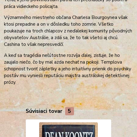
práca vidieckeho policajta.
Významného
miestneho občana Charlesa Bourgoynea však
ktosi prepadne a on v dôsledku toho zomrie. Všetko
poukazuje na troch chlapcov z neďalekej komunity pôvodných
obyvateľov Austrálie, a zdá sa, že to tak všetci aj chcú.
Cashina to však nepresvedčí.
A keď sa tragédia neľútostne rozvíja ďalej, zisťuje, že ho
zaujalo niečo, čo by mal azda nechať na pokoji. Templova
schopnosť tvoriť zápletky a jeho intuitívny prienik do psychiky
postáv mu vyniesli reputáciu majstra austrálskej detektívnej
prózy.
Súvisiaci tovar
5