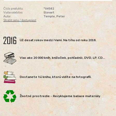
Číslo produktu:
*04562
Vydavateľstvo:
Slovart
Autor:
Temple, Peter
Strážiť cenu / dostupnosť
Už desať rokov medzi Vami. Na trhu od roku 2016.
Viac ako 20 000 kníh, knižočiek, pohľadníc, DVD, LP, CD...
Dostanete tú knihu, ktorú vidíte na fotografii.
Životné prostredie - Recyklujeme baliace materiály