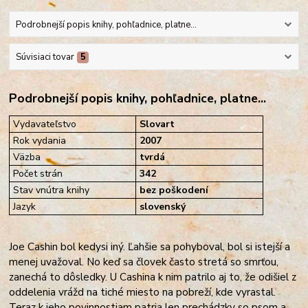
Podrobnejší popis knihy, pohľadnice, platne...
Súvisiaci tovar
5
Podrobnejší popis knihy, pohľadnice, platne...
Vydavateľstvo
Slovart
Rok vydania
2007
Väzba
tvrdá
Počet strán
342
Stav vnútra knihy
bez poškodení
Jazyk
slovenský
Joe Cashin bol kedysi iný. Ľahšie sa pohyboval, bol si istejší a
menej uvažoval. No keď sa človek často stretá so smrťou,
zanechá to dôsledky. U Cashina k nim patrilo aj to, že odišiel z
oddelenia vrážd na tiché miesto na pobreží, kde vyrastal.
Teraz k jeho povinnostiam patria len prechádzky so psom a