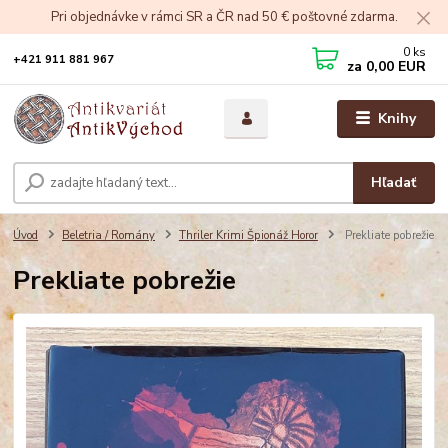
Pri objednávke v rámci SR a ČR nad 50 € poštovné zdarma.
0
ks
+421 911 881 967
za
0,00 EUR
Knihy
Hľadať
Úvod
Beletria / Romány
Thriler Krimi Špionáž Horor
Prekliate pobrežie
Prekliate pobrežie