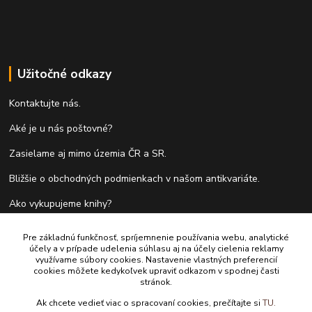
Užitočné odkazy
Kontaktujte nás.
Aké je u nás poštovné?
Zasielame aj mimo územia ČR a SR.
Bližšie o obchodných podmienkach v našom antikvariáte.
Ako vykupujeme knihy?
Formulár pre vrátenie tovaru do 14 dní.
Pre základnú funkčnosť, spríjemnenie používania webu, analytické
účely a v prípade udelenia súhlasu aj na účely cielenia reklamy
využívame súbory cookies. Nastavenie vlastných preferencií
cookies môžete kedykoľvek upraviť odkazom v spodnej časti
Kontakty
stránok.
Ak chcete vedieť viac o spracovaní cookies, prečítajte si
TU.
Antikvariát Antikvýchod