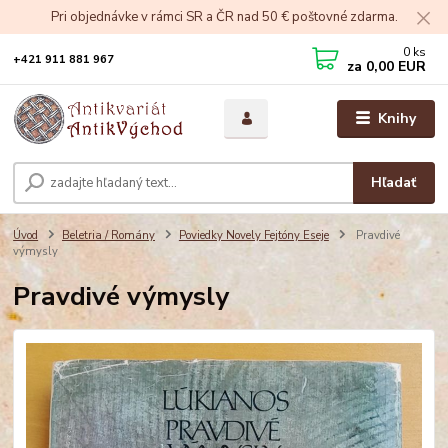
Pri objednávke v rámci SR a ČR nad 50 € poštovné zdarma.
0
ks
+421 911 881 967
za
0,00 EUR
Knihy
Hľadať
Úvod
Beletria / Romány
Poviedky Novely Fejtóny Eseje
Pravdivé
výmysly
Pravdivé výmysly