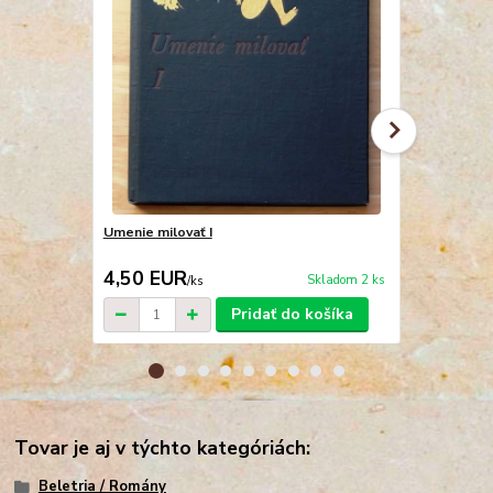
Umenie milovať I
Verše z vyhn
4,50 EUR
3,50 EU
Skladom 2 ks
/
ks
Pridať do košíka
Tovar je aj v týchto kategóriách:
Beletria / Romány