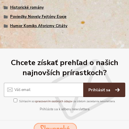
Historické romány
Poviedky Novely Fejtóny Eseje
Humor Komiks Aforizmy Citáty
Chcete získať prehľad o našich
najnovších prírastkoch?
Prihlásiť sa
Súhlasím so
spracovaním osobných údajov
za účelom zasielania newslettera.
Prihláste sa k odberu newslettera