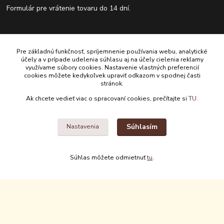
Formulár pre vrátenie tovaru do 14 dní.
Kontakty
Pre základnú funkčnosť, spríjemnenie používania webu, analytické
účely a v prípade udelenia súhlasu aj na účely cielenia reklamy
Antikvariát Antikvýchod
využívame súbory cookies. Nastavenie vlastných preferencií
cookies môžete kedykoľvek upraviť odkazom v spodnej časti
stránok.
+421 911 881 967
Ak chcete vedieť viac o spracovaní cookies, prečítajte si
TU.
antikvariat@antikvychod.sk
Súhlasím
Nastavenia
Súhlas môžete odmietnuť
tu
.
Upravit sběr cookies.
Vytvorené na
Eshop-rychlo.sk