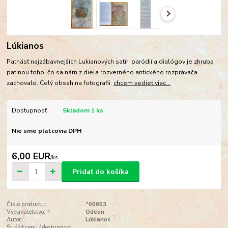
Lúkianos
Pätnásť najzábavnejších Lukianových satír, paródií a dialógov je zhruba
pätinou toho, čo sa nám z diela rozverného antického rozprávača
zachovalo. Celý obsah na fotografii.
chcem vedieť viac...
Dostupnosť
Skladom 1 ks
Nie sme platcovia DPH
6,00 EUR
/
ks
Pridať do košíka
Číslo produktu:
*00653
Vydavateľstvo:
Odeon
Autor:
Lúkianos
Strážiť cenu / dostupnosť