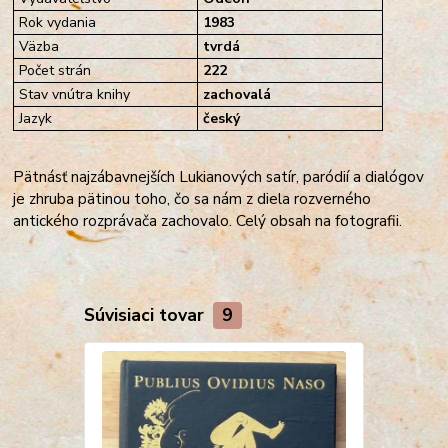
Rok vydania
1983
Väzba
tvrdá
Počet strán
222
Stav vnútra knihy
zachovalá
Jazyk
český
Pätnásť najzábavnejších Lukianových satír, paródií a dialógov
je zhruba pätinou toho, čo sa nám z diela rozverného
antického rozprávača zachovalo. Celý obsah na fotografii.
Súvisiaci tovar
9