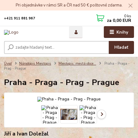
Pri objednávke v rámci SR a ČR nad 50 € poštovné zdarma.
0
ks
+421 911 881 967
za
0,00 EUR
Knihy
Hľadať
Úvod
Národopis Miestopis
Miestopis: mestá obce...
Praha - Praga -
Prag - Prague
Praha - Praga - Prag - Prague
Jiří a Ivan Doležal