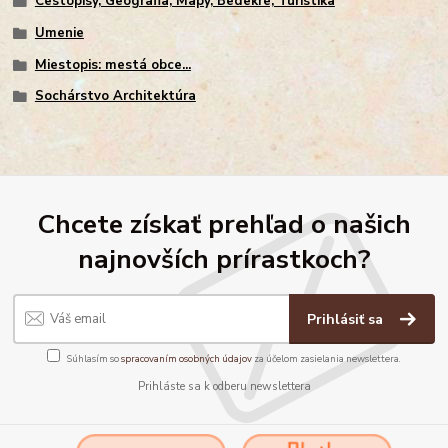
Cestopisy, Geografia, Mapy, Bedekre, Turistika
Umenie
Miestopis: mestá obce...
Sochárstvo Architektúra
Chcete získať prehľad o našich
najnovších prírastkoch?
Prihlásiť sa
Súhlasím so
spracovaním osobných údajov
za účelom zasielania newslettera.
Prihláste sa k odberu newslettera