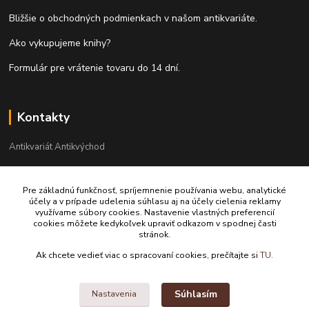
Bližšie o obchodných podmienkach v našom antikvariáte.
Ako vykupujeme knihy?
Formulár pre vrátenie tovaru do 14 dní.
Kontakty
Antikvariát Antikvýchod
+421 911 881 967
Pre základnú funkčnosť, spríjemnenie používania webu, analytické
účely a v prípade udelenia súhlasu aj na účely cielenia reklamy
antikvariat@antikvychod.sk
využívame súbory cookies. Nastavenie vlastných preferencií
cookies môžete kedykoľvek upraviť odkazom v spodnej časti
stránok.
Ak chcete vedieť viac o spracovaní cookies, prečítajte si
TU.
Súhlasím
Nastavenia
Upravit sběr cookies.