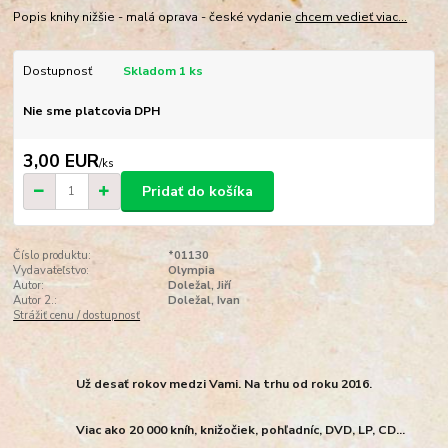
Popis knihy nižšie - malá oprava - české vydanie
chcem vedieť viac...
Dostupnosť
Skladom 1 ks
Nie sme platcovia DPH
3,00 EUR
/
ks
Pridať do košíka
Číslo produktu:
*01130
Vydavateľstvo:
Olympia
Autor:
Doležal, Jiří
Autor 2.:
Doležal, Ivan
Strážiť cenu / dostupnosť
Už desať rokov medzi Vami. Na trhu od roku 2016.
Viac ako 20 000 kníh, knižočiek, pohľadníc, DVD, LP, CD...